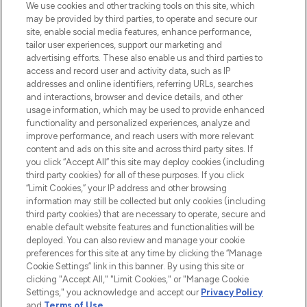
renommierten Marken. Shoppe online
We use cookies and other tracking tools on this site, which
may be provided by third parties, to operate and secure our
oder über die App mit kostenloser
site, enable social media features, enhance performance,
Lieferung ab einem Einkaufswert von 30€.
tailor user experiences, support our marketing and
advertising efforts. These also enable us and third parties to
Cookie-Einwilligung
access and record user and activity data, such as IP
addresses and online identifiers, referring URLs, searches
Do Not Sell or Share My Personal
Information
and interactions, browser and device details, and other
usage information, which may be used to provide enhanced
functionality and personalized experiences, analyze and
HILFE & INFORMATION
improve performance, and reach users with more relevant
content and ads on this site and across third party sites. If
you click “Accept All” this site may deploy cookies (including
IMPRESSUM
third party cookies) for all of these purposes. If you click
“Limit Cookies,” your IP address and other browsing
information may still be collected but only cookies (including
ÜBER LOOKFANTASTIC
third party cookies) that are necessary to operate, secure and
enable default website features and functionalities will be
deployed. You can also review and manage your cookie
COVID-19
preferences for this site at any time by clicking the “Manage
Cookie Settings” link in this banner. By using this site or
clicking "Accept All," "Limit Cookies," or "Manage Cookie
Settings," you acknowledge and accept our
Privacy Policy
and
Terms of Use
.