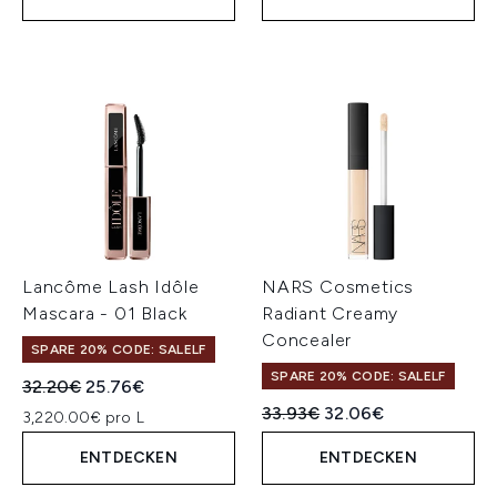
Lancôme Lash Idôle
NARS Cosmetics
Mascara - 01 Black
Radiant Creamy
Concealer
SPARE 20% CODE: SALELF
SPARE 20% CODE: SALELF
Unverbindliche Preisempfehlung:
Aktueller Preis:
32.20€
25.76€
Unverbindliche Preisempfeh
Aktueller Preis:
33.93€
32.06€
3,220.00€ pro L
ENTDECKEN
ENTDECKEN