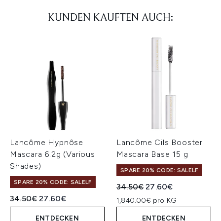
KUNDEN KAUFTEN AUCH:
Lancôme Hypnôse
Lancôme Cils Booster
Mascara 6.2g (Various
Mascara Base 15 g
Shades)
SPARE 20% CODE: SALELF
SPARE 20% CODE: SALELF
Unverbindliche Preisempfeh
Aktueller Preis:
34.50€
27.60€
Unverbindliche Preisempfehlung:
Aktueller Preis:
34.50€
27.60€
1,840.00€ pro KG
ENTDECKEN
ENTDECKEN