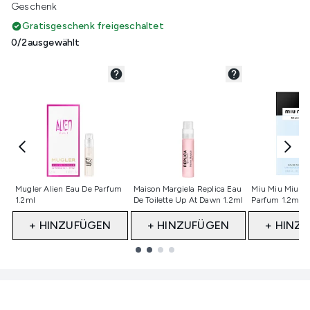
Geschenk
Gratisgeschenk freigeschaltet
0/2ausgewählt
Nicht ausgewählt
Nicht ausgewählt
Nicht ausge
Mugler Alien Eau De Parfum
Maison Margiela Replica Eau
Miu Miu Miutin
1.2ml
De Toilette Up At Dawn 1.2ml
Parfum 1.2ml 
+ HINZUFÜGEN
+ HINZUFÜGEN
+ HINZ
Showing slide 1