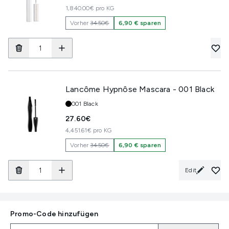
1,840.00€ pro KG
Vorher
34.50€
6,90 € sparen
Lancôme Hypnôse Mascara - 001 Black
Shade:
001 Black
27.60€
4,451.61€ pro KG
Vorher
34.50€
6,90 € sparen
Edit
Promo-Code hinzufügen