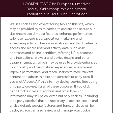
LOOKFANTASTIC ist Europas ultimativer
Beauty-Onlineshop mit den besten
Produkten aus Haut- und Haarpflege
sowie Make-Up von über 200
renommierten Marken. Shoppe online
We use cookies and other tracking tools on this site, which
may be provided by third parties, to operate and secure our
oder über die App mit kostenloser
site, enable social media features, enhance performance,
Lieferung ab einem Einkaufswert von 30€.
tailor user experiences, support our marketing and
advertising efforts. These also enable us and third parties to
Cookie-Einwilligung
access and record user and activity data, such as IP
addresses and online identifiers, referring URLs, searches
Do Not Sell or Share My Personal
Information
and interactions, browser and device details, and other
usage information, which may be used to provide enhanced
functionality and personalized experiences, analyze and
HILFE & INFORMATION
improve performance, and reach users with more relevant
content and ads on this site and across third party sites. If
you click “Accept All” this site may deploy cookies (including
IMPRESSUM
third party cookies) for all of these purposes. If you click
“Limit Cookies,” your IP address and other browsing
information may still be collected but only cookies (including
ÜBER LOOKFANTASTIC
third party cookies) that are necessary to operate, secure and
enable default website features and functionalities will be
deployed. You can also review and manage your cookie
COVID-19