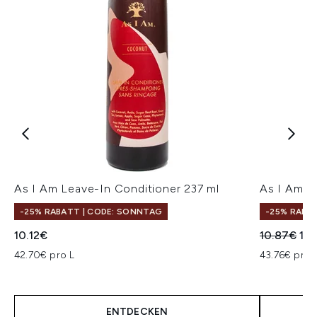
As I Am Leave-In Conditioner 237 ml
As I Am C
-25% RABATT | CODE: SONNTAG
-25% RABA
Unverbindl
Akt
10.12€
10.87€
10
42.70€ pro L
43.76€ pro 
ENTDECKEN