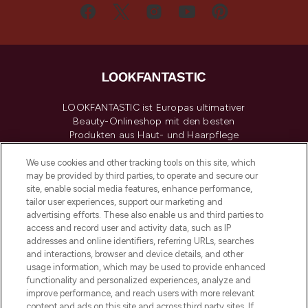
LOOKFANTASTIC ist Europas ultimativer
Beauty-Onlineshop mit den besten
Produkten aus Haut- und Haarpflege
sowie Make-Up von über 200
renommierten Marken. Shoppe online
We use cookies and other tracking tools on this site, which
may be provided by third parties, to operate and secure our
oder über die App mit kostenloser
site, enable social media features, enhance performance,
Lieferung ab einem Einkaufswert von 30€.
tailor user experiences, support our marketing and
advertising efforts. These also enable us and third parties to
Cookie-Einwilligung
access and record user and activity data, such as IP
addresses and online identifiers, referring URLs, searches
Do Not Sell or Share My Personal
Information
and interactions, browser and device details, and other
usage information, which may be used to provide enhanced
functionality and personalized experiences, analyze and
HILFE & INFORMATION
improve performance, and reach users with more relevant
content and ads on this site and across third party sites. If