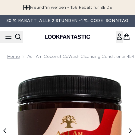
Zum Hauptinhalt springen
Freund*in werben - 15€ Rabatt für BEIDE
30 % RABATT, ALLE 2 STUNDEN -1 %. CODE: SONNTAG
Home
As I Am Coconut CoWash Cleansing Conditioner 454
Now showing image 1 As I Am Coconut CoWash Cleansing C