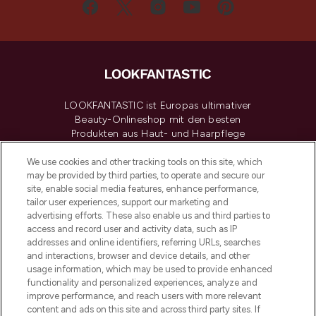
LOOKFANTASTIC ist Europas ultimativer
Beauty-Onlineshop mit den besten
Produkten aus Haut- und Haarpflege
sowie Make-Up von über 200
renommierten Marken. Shoppe online
We use cookies and other tracking tools on this site, which
may be provided by third parties, to operate and secure our
oder über die App mit kostenloser
site, enable social media features, enhance performance,
Lieferung ab einem Einkaufswert von 30€.
tailor user experiences, support our marketing and
advertising efforts. These also enable us and third parties to
Cookie-Einwilligung
access and record user and activity data, such as IP
addresses and online identifiers, referring URLs, searches
Do Not Sell or Share My Personal
Information
and interactions, browser and device details, and other
usage information, which may be used to provide enhanced
functionality and personalized experiences, analyze and
HILFE & INFORMATION
improve performance, and reach users with more relevant
content and ads on this site and across third party sites. If