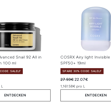
anced Snail 92 All in
COSRX Airy light Invisible
m 100 ml
SPF50+ 19ml
CODE: SALELF
SPARE 30% CODE: SALELF
Unverbindliche Preisempfe
Aktueller Preis:
27.59€
22.07€
 L
1,161.58€ pro L
ENTDECKEN
ENTDECKEN