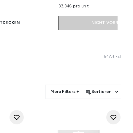
33.34€ pro unit
TDECKEN
NICHT VORRÄTIG
54
Artikel
More Filters +
Sortieren