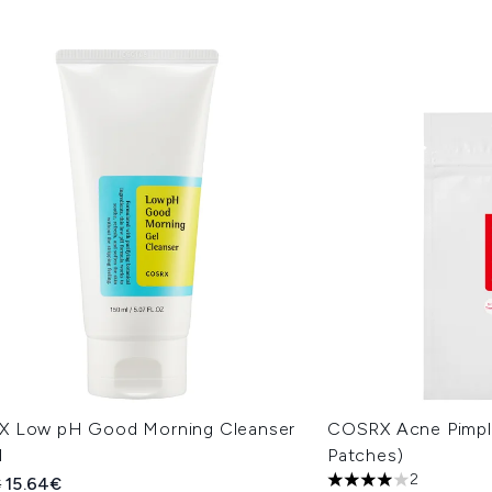
 Low pH Good Morning Cleanser
COSRX Acne Pimpl
l
Patches)
2
indliche Preisempfehlung:
Aktueller Preis:
€
15.64€
4 stars out of a max