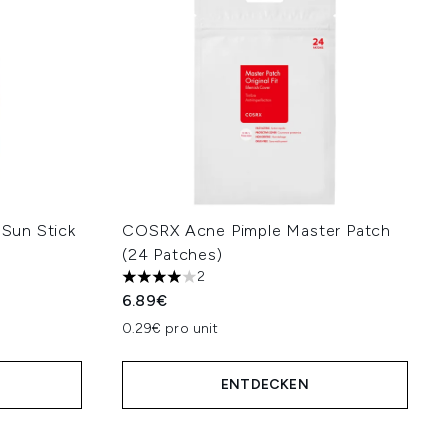
 Sun Stick
COSRX Acne Pimple Master Patch
(24 Patches)
2
4 stars out of a maximum of 5
6.89€
hlung:
0.29€ pro unit
ENTDECKEN