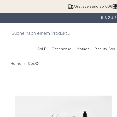
Gratisversand ab 60€
BIS ZU
SALE
Geschenke
Marken
Beauty Box
Untermenü Anmelden (SALE)
Unte
Home
CosRX