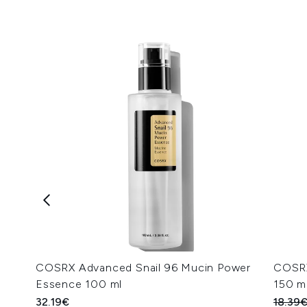
COSRX Advanced Snail 96 Mucin Power
COSRX
Essence 100 ml
150 m
Unverb
32.19€
18.39