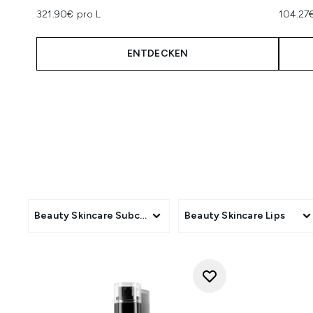
321.90€ pro L
104.27
ENTDECKEN
Showing slide 1
Beauty Skincare Subcategory
Beauty Skincare Lips