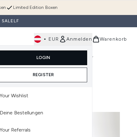
ken
Limited Edition Boxen
 SALELF
•
EUR
Anmelden
Warenkorb
Körperpflege
Im Trend & Neu
Männer
LOGIN
e)
Untermenü Anmelden (Düfte)
Untermenü Anmelden (Accessoires & Tools)
REGISTER
Your Wishlist
Deine Bestellungen
Your Referrals