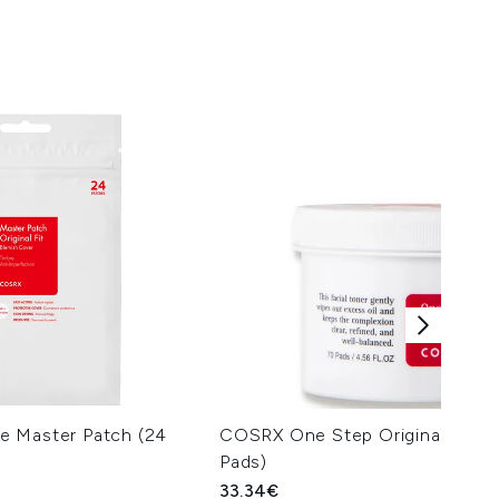
e Master Patch (24
COSRX One Step Original Clear
Pads)
33.34€
imum of 5