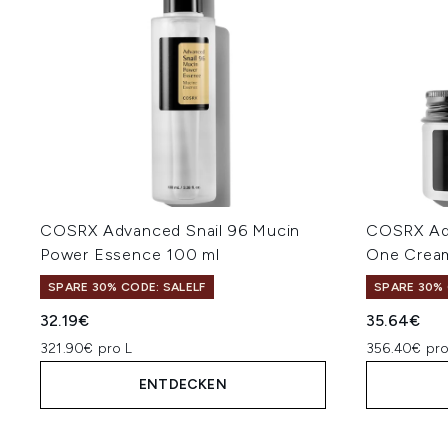
COSRX Advanced Snail 96 Mucin
COSRX Adv
Power Essence 100 ml
One Crea
SPARE 30% CODE: SALELF
SPARE 30% 
32.19€
35.64€
321.90€ pro L
356.40€ pro
ENTDECKEN