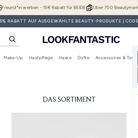
Zum Hauptinhalt springen
Freund*in werben - 15€ Rabatt für BEIDE
Über 700 Beautymar
 35% RABATT AUF AUSGEWÄHLTE BEAUTY-PRODUKTE | CODE
Make-Up
Hautpflege
Haare
Düfte
Accessoires & Tools
rmenü Anmelden (Geschenke)
Untermenü Anmelden (Marken)
Untermenü Anmelden (Beauty Box)
Untermenü Anmelden (Make-Up)
Untermenü Anmelden (Hautpflege)
Untermenü Anmelden (Haar
DAS SORTIMENT