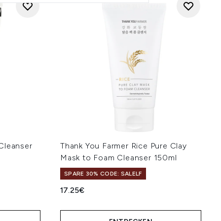
Cleanser
Thank You Farmer Rice Pure Clay
Mask to Foam Cleanser 150ml
SPARE 30% CODE: SALELF
17.25€