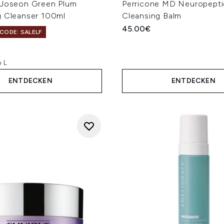
 Joseon Green Plum
Perricone MD Neuropepti
g Cleanser 100ml
Cleansing Balm
45.00€
CODE: SALELF
 L
ENTDECKEN
ENTDECKEN