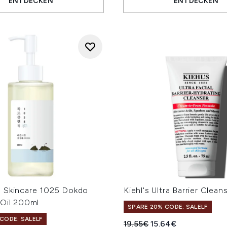
ENTDECKEN
ENTDECKEN
 Skincare 1025 Dokdo
Kiehl's Ultra Barrier Clean
 Oil 200ml
SPARE 20% CODE: SALELF
CODE: SALELF
Unverbindliche Preisempfe
Aktueller Preis:
19.55€
15.64€