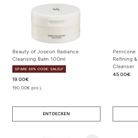
Beauty of Joseon Radiance
Perricone
Cleansing Balm 100ml
Refining 
Cleanser
SPARE 30% CODE: SALELF
45.00€
19.00€
190.00€ pro L
ENTDECKEN