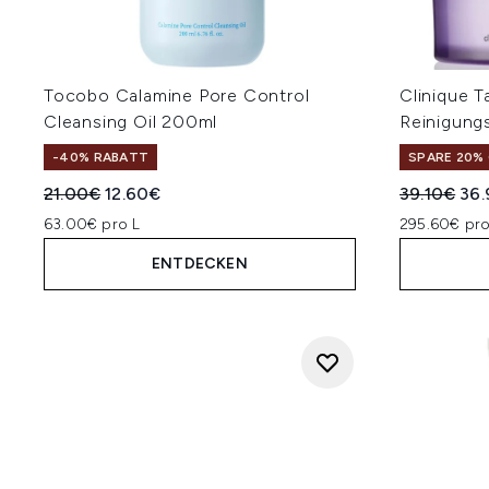
Tocobo Calamine Pore Control
Clinique 
Cleansing Oil 200ml
Reinigung
-40% RABATT
SPARE 20% 
Unverbindliche Preisempfehlung:
Aktueller Preis:
Unverbindl
Akt
21.00€
12.60€
39.10€
36.
63.00€ pro L
295.60€ pro
ENTDECKEN