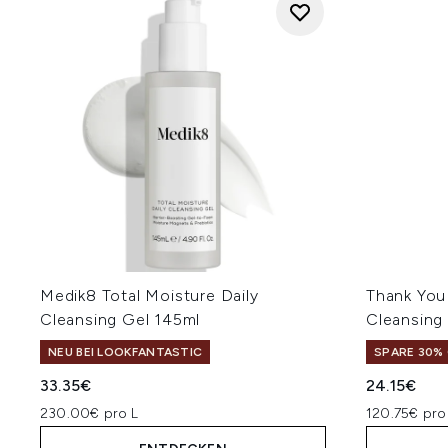
Medik8 Total Moisture Daily
Thank You 
Cleansing Gel 145ml
Cleansing
NEU BEI LOOKFANTASTIC
SPARE 30% 
33.35€
24.15€
230.00€ pro L
120.75€ pro