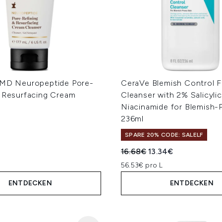
 MD Neuropeptide Pore-
CeraVe Blemish Control 
& Resurfacing Cream
Cleanser with 2% Salicyli
Niacinamide for Blemish-
236ml
SPARE 20% CODE: SALELF
Unverbindliche Preisempfe
Aktueller Preis:
16.68€
13.34€
56.53€ pro L
ENTDECKEN
ENTDECKEN