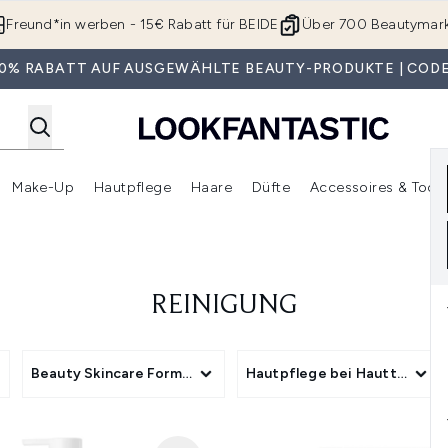
Zum Hauptinhalt springen
Freund*in werben - 15€ Rabatt für BEIDE
Über 700 Beautymar
 30% RABATT AUF AUSGEWÄHLTE BEAUTY-PRODUKTE | CODE
Make-Up
Hautpflege
Haare
Düfte
Accessoires & Tools
rmenü Anmelden (Geschenke)
Untermenü Anmelden (Marken)
Untermenü Anmelden (Beauty Box)
Untermenü Anmelden (Make-Up)
Untermenü Anmelden (Hautpflege)
Untermenü Anmelden (Haar
REINIGUNG
gory
Beauty Skincare Format
Hautpflege bei Hauttyp