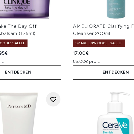
Take The Day Off
AMELIORATE Clarifying F
sbalsam (125ml)
Cleanser 200ml
CODE: SALELF
SPARE 30% CODE: SALELF
iche Preisempfehlung:
ueller Preis:
95€
17.00€
 L
85.00€ pro L
ENTDECKEN
ENTDECKEN