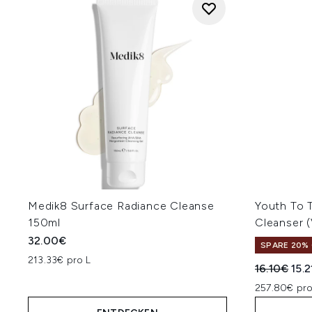
Medik8 Surface Radiance Cleanse
Youth To 
150ml
Cleanser (
32.00€
SPARE 20% 
213.33€ pro L
Unverbindl
Aktu
16.10€
15.
257.80€ pro