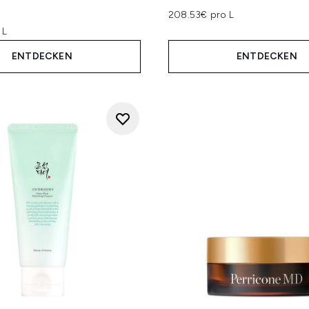
208.53€ pro L
 L
ENTDECKEN
ENTDECKEN