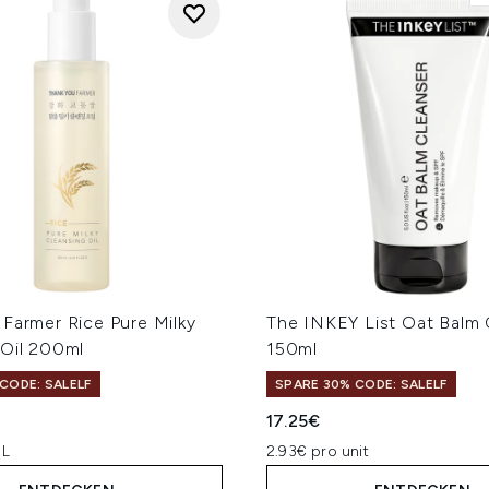
Farmer Rice Pure Milky
The INKEY List Oat Balm 
 Oil 200ml
150ml
CODE: SALELF
SPARE 30% CODE: SALELF
17.25€
 L
2.93€ pro unit