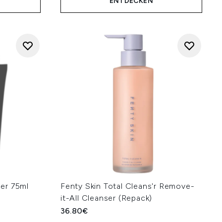
ENTDECKEN
ser 75ml
Fenty Skin Total Cleans'r Remove-
it-All Cleanser (Repack)
36.80€
hlung: