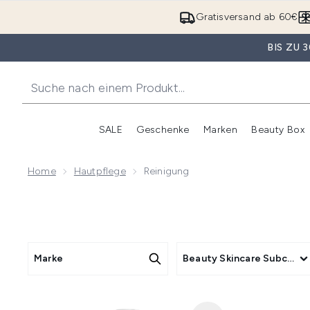
Gratisversand ab 60€
BIS ZU
SALE
Geschenke
Marken
Beauty Box
Untermenü Anmelden (SALE)
Unte
Home
Hautpflege
Reinigung
Marke
Beauty Skincare Subcate