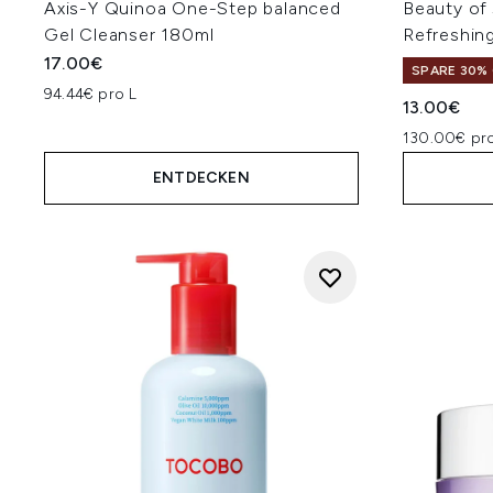
Axis-Y Quinoa One-Step balanced
Beauty of
Gel Cleanser 180ml
Refreshin
17.00€
SPARE 30% 
94.44€ pro L
13.00€
130.00€ pro
ENTDECKEN