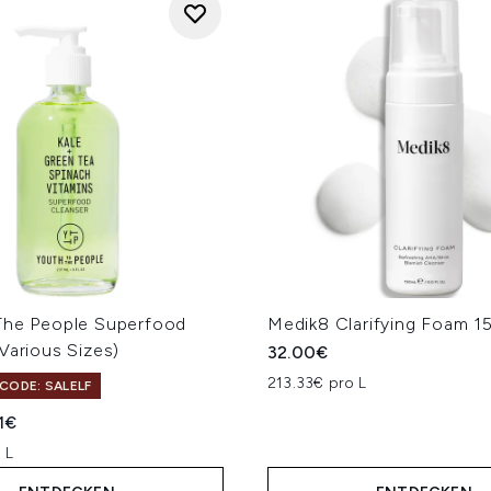
The People Superfood
Medik8 Clarifying Foam 1
Various Sizes)
32.00€
213.33€ pro L
CODE: SALELF
iche Preisempfehlung:
eller Preis:
21€
 L