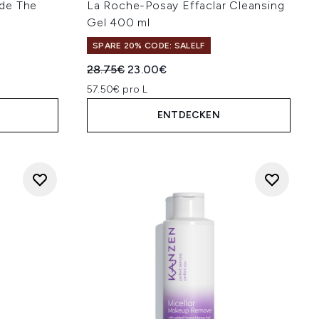
de The
La Roche-Posay Effaclar Cleansing
Gel 400 ml
SPARE 20% CODE: SALELF
Unverbindliche Preisempfehlung:
Aktueller Preis:
28.75€
23.00€
57.50€ pro L
ENTDECKEN