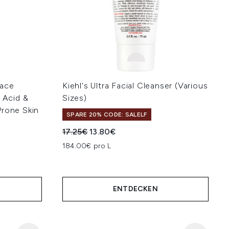
Face
Kiehl's Ultra Facial Cleanser (Various
c Acid &
Sizes)
Prone Skin
SPARE 20% CODE: SALELF
Unverbindliche Preisempfehlung:
Aktueller Preis:
17.25€
13.80€
184.00€ pro L
hlung:
ENTDECKEN