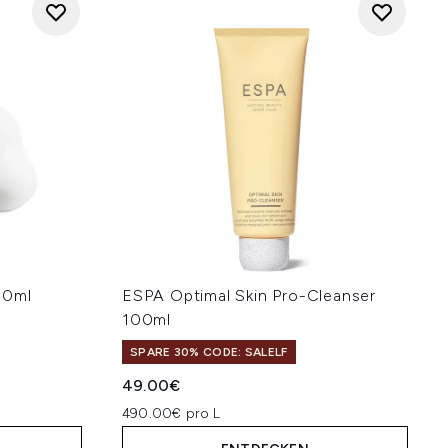
50ml
ESPA Optimal Skin Pro-Cleanser
100ml
SPARE 30% CODE: SALELF
49.00€
490.00€ pro L