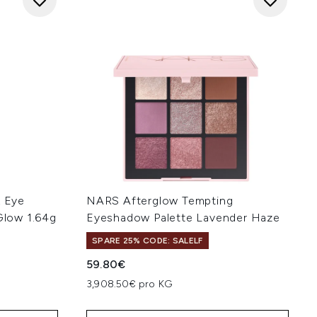
k Eye
NARS Afterglow Tempting
low 1.64g
Eyeshadow Palette Lavender Haze
SPARE 25% CODE: SALELF
59.80€
hlung:
3,908.50€ pro KG