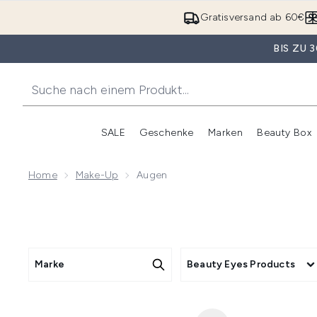
Gratisversand ab 60€
BIS ZU
SALE
Geschenke
Marken
Beauty Box
Untermenü Anmelden (SALE)
Unte
Home
Make-Up
Augen
Marke
Beauty Eyes Products