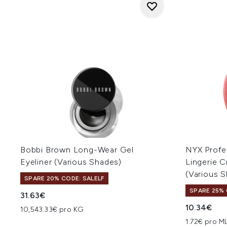
Bobbi Brown Long-Wear Gel
NYX Profe
Eyeliner (Various Shades)
Lingerie 
(Various 
SPARE 20% CODE: SALELF
SPARE 25% 
31.63€
10.34€
10,543.33€ pro KG
1.72€ pro M