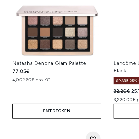
Natasha Denona Glam Palette
Lancôme L
Black
77.05€
4,002.60€ pro KG
SPARE 25% 
Unverbindl
Akt
32.20€
25
3,220.00€ p
ENTDECKEN