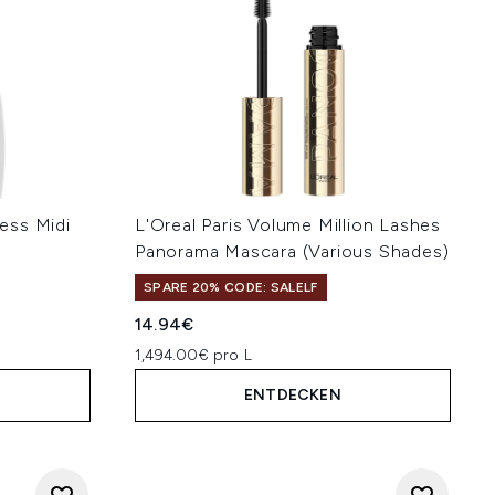
ess Midi
L'Oreal Paris Volume Million Lashes
Panorama Mascara (Various Shades)
SPARE 20% CODE: SALELF
hlung:
14.94€
1,494.00€ pro L
ENTDECKEN