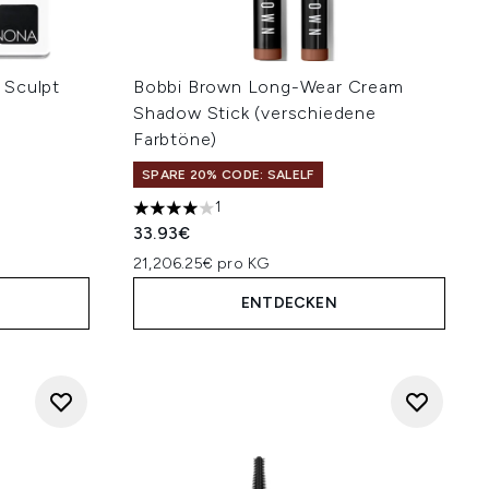
 Sculpt
Bobbi Brown Long-Wear Cream
Shadow Stick (verschiedene
Farbtöne)
SPARE 20% CODE: SALELF
1
4 stars out of a maximum of 5
33.93€
21,206.25€ pro KG
ENTDECKEN