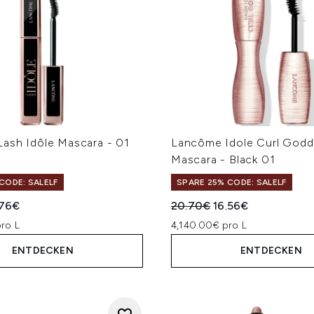
ash Idôle Mascara - 01
Lancôme Idole Curl Godd
Mascara - Black 01
CODE: SALELF
SPARE 25% CODE: SALELF
iche Preisempfehlung:
ueller Preis:
Unverbindliche Preisempfe
Aktueller Preis:
.76€
20.70€
16.56€
ro L
4,140.00€ pro L
ENTDECKEN
ENTDECKEN