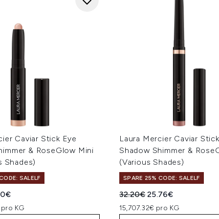
ier Caviar Stick Eye
Laura Mercier Caviar Stic
himmer & RoseGlow Mini
Shadow Shimmer & RoseG
s Shades)
(Various Shades)
CODE: SALELF
SPARE 25% CODE: SALELF
iche Preisempfehlung:
eller Preis:
Unverbindliche Preisempfe
Aktueller Preis:
80€
32.20€
25.76€
 pro KG
15,707.32€ pro KG