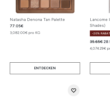
Natasha Denona Tan Palette
Lancome Id
Shades)
77.05€
3,082.00€ pro KG
-20% RABA
Unverbindl
Akt
35.65€
28
4,074.29€ pr
ENTDECKEN