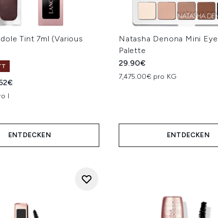
ole Tint 7ml (Various
Natasha Denona Mini Eye
Palette
29.90€
TT
7,475.00€ pro KG
iche Preisempfehlung:
ueller Preis:
.52€
o l
ENTDECKEN
ENTDECKEN