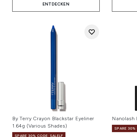
ENTDECKEN
By Terry Crayon Blackstar Eyeliner
Nanolash 
1.64g (Various Shades)
SPARE 30% 
SPARE 30% CODE: SALELF