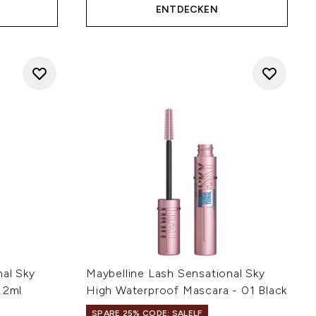
ENTDECKEN
nal Sky
Maybelline Lash Sensational Sky
.2ml
High Waterproof Mascara - 01 Black
SPARE 25% CODE: SALELF