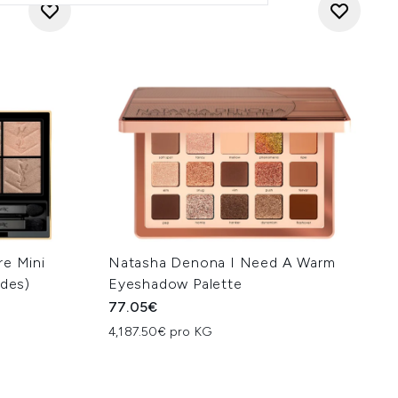
re Mini
Natasha Denona I Need A Warm
ades)
Eyeshadow Palette
77.05€
4,187.50€ pro KG
hlung: