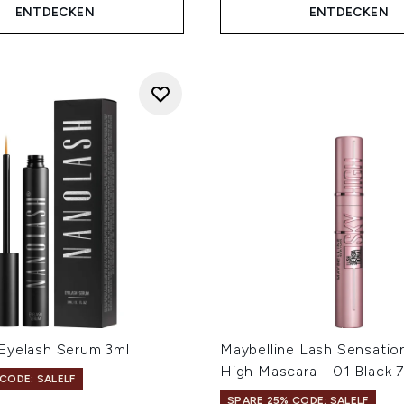
ENTDECKEN
ENTDECKEN
Eyelash Serum 3ml
Maybelline Lash Sensatio
High Mascara - 01 Black 7
CODE: SALELF
SPARE 25% CODE: SALELF