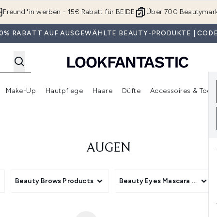
Zum Hauptinhalt springen
Freund*in werben - 15€ Rabatt für BEIDE
Über 700 Beautymar
 30% RABATT AUF AUSGEWÄHLTE BEAUTY-PRODUKTE | CODE
Make-Up
Hautpflege
Haare
Düfte
Accessoires & Tools
rmenü Anmelden (Geschenke)
Untermenü Anmelden (Marken)
Untermenü Anmelden (Beauty Box)
Untermenü Anmelden (Make-Up)
Untermenü Anmelden (Hautpflege)
Untermenü Anmelden (Haar
AUGEN
Beauty Brows Products
Beauty Eyes Mascara Effect