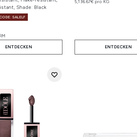
5,136.67€ pro KG
stant, Shade: Black
CODE: SALELF
GRM
ENTDECKEN
ENTDECKEN