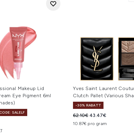
ssional Makeup Lid
Yves Saint Laurent Coutu
Cream Eye Pigment 6ml
Clutch Pallet (Various Sh
Shades)
-30% RABATT
CODE: SALELF
Unverbindliche Preisempfe
Aktueller Preis:
62.10€
43.47€
10.87€ pro gram
LT