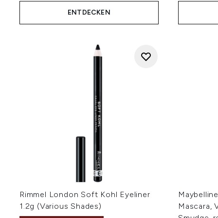
ENTDECKEN
Rimmel London Soft Kohl Eyeliner
Maybelline
1.2g (Various Shades)
Mascara, V
Smudge-res