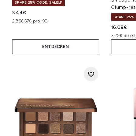
SPARE 25% CODE: SALELF
Clump-resi
3.44€
SPARE 25% 
2,866.67€ pro KG
16.09€
3.22€ pro 
ENTDECKEN