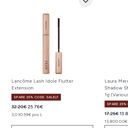
Lancôme Lash Idole Flutter
Laura Merc
Extension
Shadow S
1g (Variou
SPARE 25% CODE: SALELF
SPARE 25% 
Unverbindliche Preisempfehlung:
Aktueller Preis:
32.20€
25.76€
Unverbindl
Aktu
17.25€
13.
3,030.59€ pro L
13,800.00€