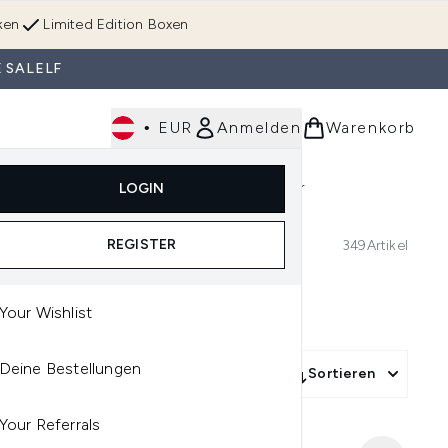
ken
Limited Edition Boxen
 SALELF
•
EUR
Anmelden
Warenkorb
Körperpflege
Im Trend & Neu
Männer
LOGIN
e)
Untermenü Anmelden (Düfte)
Untermenü Anmelden (Accessoires & Tools)
REGISTER
349
Artikel
Your Wishlist
Deine Bestellungen
More Filters +
Sortieren
Your Referrals