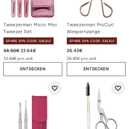
Tweezerman Micro Mini
Tweezerman ProCurl
Tweezer Set
Wimpernzange
SPARE 20% CODE: SALELF
SPARE 20% CODE: SALELF
Unverbindliche Preisempfehlung:
Aktueller Preis:
34.50€
33.64€
26.45€
33.64€ pro unit
26.45€ pro unit
ENTDECKEN
ENTDECKEN