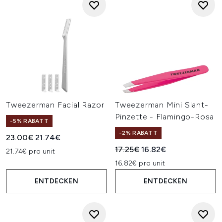
Tweezerman Facial Razor
Tweezerman Mini Slant-
Pinzette - Flamingo-Rosa
-5% RABATT
-2% RABATT
Unverbindliche Preisempfehlung:
Aktueller Preis:
23.00€
21.74€
Unverbindliche Preisempfehl
Aktueller Preis:
17.25€
16.82€
21.74€ pro unit
16.82€ pro unit
ENTDECKEN
ENTDECKEN