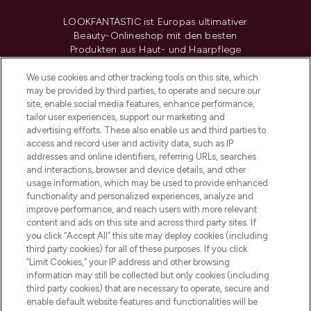
LOOKFANTASTIC ist Europas ultimativer
Beauty-Onlineshop mit den besten
Produkten aus Haut- und Haarpflege
sowie Make-Up von über 200
renommierten Marken. Shoppe online
We use cookies and other tracking tools on this site, which
may be provided by third parties, to operate and secure our
oder über die App mit kostenloser
site, enable social media features, enhance performance,
Lieferung ab einem Einkaufswert von 30€.
tailor user experiences, support our marketing and
advertising efforts. These also enable us and third parties to
Cookie-Einwilligung
access and record user and activity data, such as IP
addresses and online identifiers, referring URLs, searches
Do Not Sell or Share My Personal
Information
and interactions, browser and device details, and other
usage information, which may be used to provide enhanced
functionality and personalized experiences, analyze and
HILFE & INFORMATION
improve performance, and reach users with more relevant
content and ads on this site and across third party sites. If
you click “Accept All” this site may deploy cookies (including
IMPRESSUM
third party cookies) for all of these purposes. If you click
“Limit Cookies,” your IP address and other browsing
information may still be collected but only cookies (including
ÜBER LOOKFANTASTIC
third party cookies) that are necessary to operate, secure and
enable default website features and functionalities will be