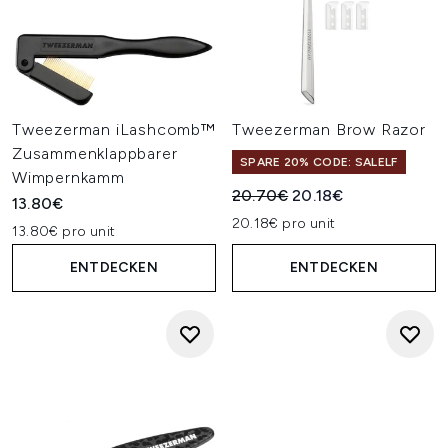
Tweezerman iLashcomb™
Tweezerman Brow Razor
Zusammenklappbarer
SPARE 20% CODE: SALELF
Wimpernkamm
Unverbindliche Preisempfehl
Aktueller Preis:
20.70€
20.18€
13.80€
20.18€ pro unit
13.80€ pro unit
ENTDECKEN
ENTDECKEN