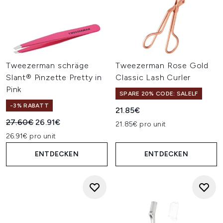
Tweezerman schräge
Tweezerman Rose Gold
Slant® Pinzette Pretty in
Classic Lash Curler
Pink
SPARE 20% CODE: SALELF
-3% RABATT
21.85€
Unverbindliche Preisempfehlung:
Aktueller Preis:
27.60€
26.91€
21.85€ pro unit
26.91€ pro unit
ENTDECKEN
ENTDECKEN