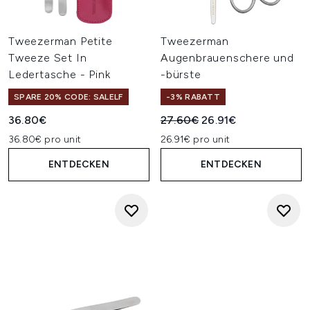
Tweezerman Petite
Tweezerman
Tweeze Set In
Augenbrauenschere und
Ledertasche - Pink
-bürste
SPARE 20% CODE: SALELF
-3% RABATT
Unverbindliche Preisempfehl
Aktueller Preis:
36.80€
27.60€
26.91€
36.80€ pro unit
26.91€ pro unit
ENTDECKEN
ENTDECKEN