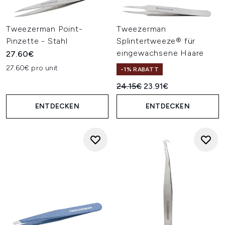
Tweezerman Point-
Tweezerman
Pinzette - Stahl
Splintertweeze® für
eingewachsene Haare
27.60€
27.60€ pro unit
-1% RABATT
Unverbindliche Preisempfehl
Aktueller Preis:
24.15€
23.91€
ENTDECKEN
ENTDECKEN