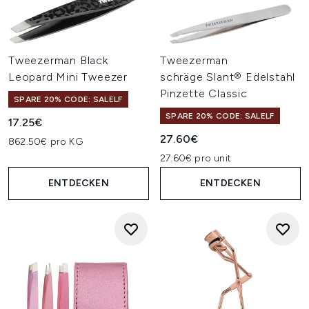
Tweezerman Black
Tweezerman
Leopard Mini Tweezer
schräge Slant® Edelstahl
Pinzette Classic
SPARE 20% CODE: SALELF
SPARE 20% CODE: SALELF
17.25€
27.60€
862.50€ pro KG
27.60€ pro unit
ENTDECKEN
ENTDECKEN