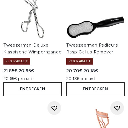
Tweezerman Deluxe
Tweezeerman Pedicure
Klassische Wimpernzange
Rasp Callus Remover
-5% RABATT
-3% RABATT
Unverbindliche Preisempfehlung:
Aktueller Preis:
Unverbindliche Preisempfehl
Aktueller Preis:
21.85€
20.65€
20.70€
20.18€
20.65€ pro unit
20.18€ pro unit
ENTDECKEN
ENTDECKEN