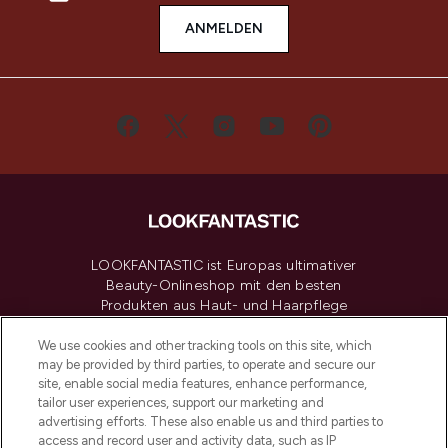
ANMELDEN
LOOKFANTASTIC ist Europas ultimativer
Beauty-Onlineshop mit den besten
Produkten aus Haut- und Haarpflege
sowie Make-Up von über 200
renommierten Marken. Shoppe online
We use cookies and other tracking tools on this site, which
may be provided by third parties, to operate and secure our
oder über die App mit kostenloser
site, enable social media features, enhance performance,
Lieferung ab einem Einkaufswert von 30€.
tailor user experiences, support our marketing and
advertising efforts. These also enable us and third parties to
Cookie-Einwilligung
access and record user and activity data, such as IP