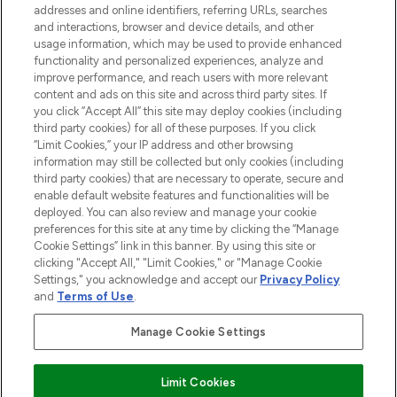
addresses and online identifiers, referring URLs, searches
Do Not Sell or Share My Personal
Information
and interactions, browser and device details, and other
usage information, which may be used to provide enhanced
functionality and personalized experiences, analyze and
HILFE & INFORMATION
improve performance, and reach users with more relevant
content and ads on this site and across third party sites. If
you click “Accept All” this site may deploy cookies (including
IMPRESSUM
third party cookies) for all of these purposes. If you click
“Limit Cookies,” your IP address and other browsing
information may still be collected but only cookies (including
ÜBER LOOKFANTASTIC
third party cookies) that are necessary to operate, secure and
enable default website features and functionalities will be
deployed. You can also review and manage your cookie
COVID-19
preferences for this site at any time by clicking the “Manage
Cookie Settings” link in this banner. By using this site or
clicking "Accept All," "Limit Cookies," or "Manage Cookie
Settings," you acknowledge and accept our
Privacy Policy
and
Terms of Use
.
Pay Securely With
Manage Cookie Settings
Limit Cookies