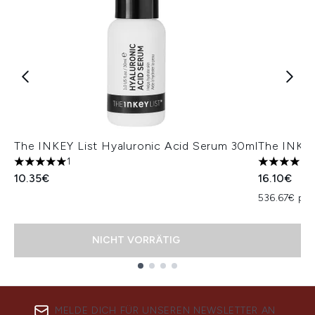
The INKEY List Hyaluronic Acid Serum 30ml
The INKEY
1
5 stars out of a maximum of 5
4 stars ou
10.35€
16.10€
536.67€ pro
NICHT VORRÄTIG
Showing slide 1
MELDE DICH FÜR UNSEREN NEWSLETTER AN