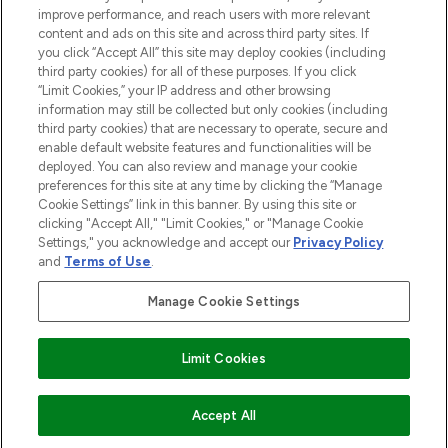
HILFE & INFORMATION
improve performance, and reach users with more relevant
content and ads on this site and across third party sites. If
you click “Accept All” this site may deploy cookies (including
IMPRESSUM
third party cookies) for all of these purposes. If you click
“Limit Cookies,” your IP address and other browsing
information may still be collected but only cookies (including
ÜBER LOOKFANTASTIC
third party cookies) that are necessary to operate, secure and
enable default website features and functionalities will be
deployed. You can also review and manage your cookie
COVID-19
preferences for this site at any time by clicking the “Manage
Cookie Settings” link in this banner. By using this site or
clicking "Accept All," "Limit Cookies," or "Manage Cookie
Settings," you acknowledge and accept our
Privacy Policy
and
Terms of Use
.
Pay Securely With
Manage Cookie Settings
Limit Cookies
2026 THG Beauty Europe GmbH Maximilianstrasse 54 80538 Munich
ZUM WARENKORB HINZUFÜGEN
Accept All