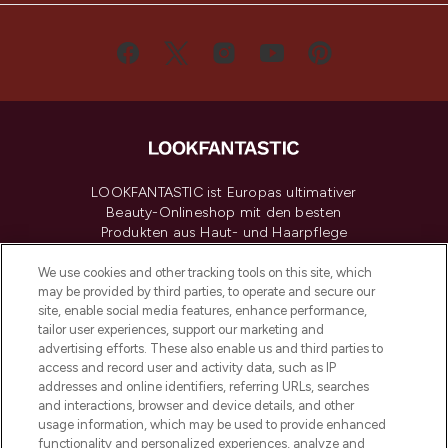
LOOKFANTASTIC ist Europas ultimativer
Beauty-Onlineshop mit den besten
Produkten aus Haut- und Haarpflege
sowie Make-Up von über 200
renommierten Marken. Shoppe online
We use cookies and other tracking tools on this site, which
may be provided by third parties, to operate and secure our
oder über die App mit kostenloser
site, enable social media features, enhance performance,
Lieferung ab einem Einkaufswert von 30€.
tailor user experiences, support our marketing and
advertising efforts. These also enable us and third parties to
Cookie-Einwilligung
access and record user and activity data, such as IP
addresses and online identifiers, referring URLs, searches
Do Not Sell or Share My Personal
Information
and interactions, browser and device details, and other
usage information, which may be used to provide enhanced
functionality and personalized experiences, analyze and