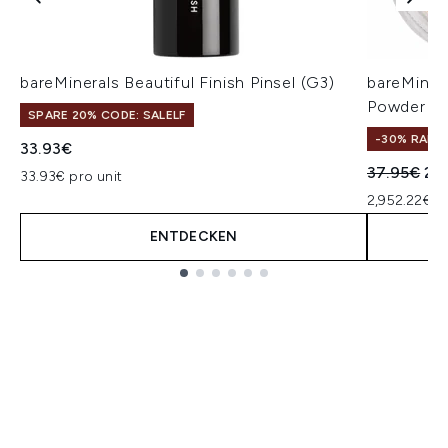
bareMinerals Beautiful Finish Pinsel (G3)
bareMiner
Powder (V
SPARE 20% CODE: SALELF
-30% RABA
33.93€
Unverbindl
Akt
37.95€
26
33.93€ pro unit
2,952.22€ p
ENTDECKEN
Showing slide 1