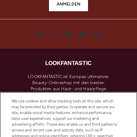
ANMELDEN
LOOKFANTASTIC ist Europas ultimativer
Beauty-Onlineshop mit den besten
Produkten aus Haut- und Haarpflege
sowie Make-Up von über 200
renommierten Marken. Shoppe online
We use cookies and other tracking tools on this site, which
may be provided by third parties, to operate and secure our
oder über die App mit kostenloser
site, enable social media features, enhance performance,
Lieferung ab einem Einkaufswert von 30€.
tailor user experiences, support our marketing and
advertising efforts. These also enable us and third parties to
Cookie-Einwilligung
access and record user and activity data, such as IP
addresses and online identifiers, referring URLs, searches
Do Not Sell or Share My Personal