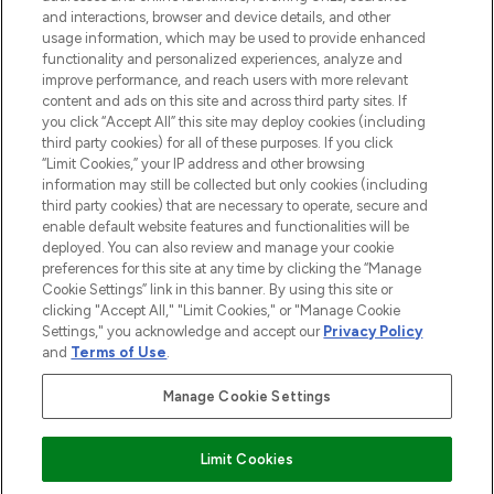
Information
and interactions, browser and device details, and other
usage information, which may be used to provide enhanced
functionality and personalized experiences, analyze and
HILFE & INFORMATION
improve performance, and reach users with more relevant
content and ads on this site and across third party sites. If
you click “Accept All” this site may deploy cookies (including
IMPRESSUM
third party cookies) for all of these purposes. If you click
“Limit Cookies,” your IP address and other browsing
information may still be collected but only cookies (including
ÜBER LOOKFANTASTIC
third party cookies) that are necessary to operate, secure and
enable default website features and functionalities will be
deployed. You can also review and manage your cookie
COVID-19
preferences for this site at any time by clicking the “Manage
Cookie Settings” link in this banner. By using this site or
clicking "Accept All," "Limit Cookies," or "Manage Cookie
Settings," you acknowledge and accept our
Privacy Policy
and
Terms of Use
.
Pay Securely With
Manage Cookie Settings
Limit Cookies