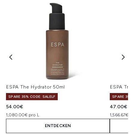
ESPA The Hydrator 50ml
ESPA Trip
SPARE 35% CODE: SALELF
SPARE 35% 
54.00€
47.00€
1,080.00€ pro L
1,566.67€ pr
ENTDECKEN