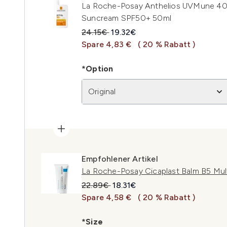
La Roche-Posay Anthelios UVMune 400
Suncream SPF50+ 50ml
Unverbindliche Preisempfehlung:
Aktueller Preis:
24.15€
19.32€
Spare 4,83 €
( 20 % Rabatt )
*Option
Original
Empfohlener Artikel
La Roche-Posay Cicaplast Balm B5 Mul
Unverbindliche Preisempfehlung:
Aktueller Preis:
22.89€
18.31€
Spare 4,58 €
( 20 % Rabatt )
*Size