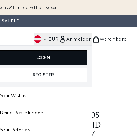
ken
Limited Edition Boxen
 SALELF
•
EUR
Anmelden
Warenkorb
Körperpflege
Im Trend & Neu
Männer
LOGIN
e)
Untermenü Anmelden (Düfte)
Untermenü Anmelden (Accessoires & Tools)
REGISTER
ml
Your Wishlist
OCHE-POSAY
Deine Bestellungen
ROCHE-POSAY ANTHELIOS
UNE 400 INVISIBLE FLUID
Your Referrals
-PERFUMED SUNCREAM