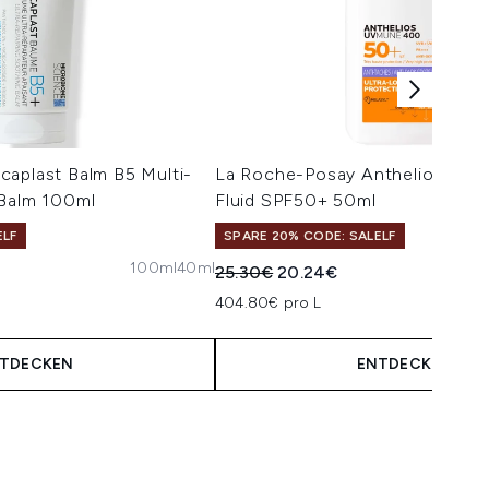
caplast Balm B5 Multi-
La Roche-Posay Anthelios Anti
 Balm 100ml
Fluid SPF50+ 50ml
ELF
SPARE 20% CODE: SALELF
100ml
40ml
isempfehlung:
is:
Unverbindliche Preisempfehlung:
Aktueller Preis:
25.30€
20.24€
404.80€ pro L
TDECKEN
ENTDECKEN