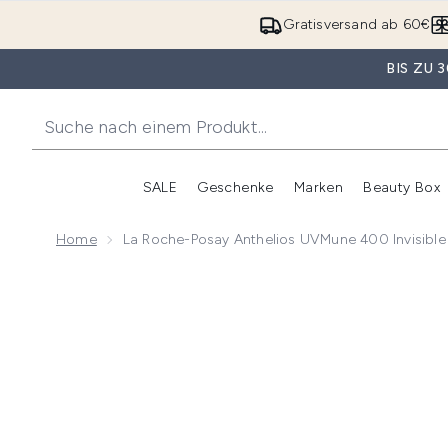
Gratisversand ab 60€
BIS ZU
SALE
Geschenke
Marken
Beauty Box
Untermenü Anmelden (SALE)
Unte
Home
La Roche-Posay Anthelios UVMune 400 Invisibl
Now showing image 1 La Roche-Posay Anthelios UVM