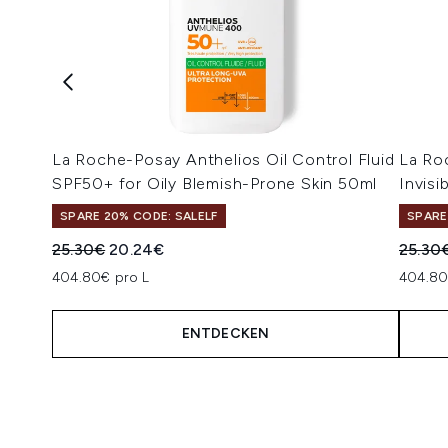
La Roche-Posay Anthelios Oil Control Fluid
La Ro
SPF50+ for Oily Blemish-Prone Skin 50ml
Invisi
SPARE 20% CODE: SALELF
SPARE
Unverbindliche Preisempfehlung:
Aktueller Preis:
Unverb
25.30€
20.24€
25.30
404.80€ pro L
404.80
ENTDECKEN
Showing slide 1