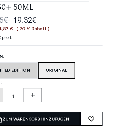
50+ 50ML
ERBINDLICHE PREISEMPFEHLUNG:
AKTUELLER PREIS:
15€
19.32€
4,83 €
( 20 % Rabatt )
 pro L
N:
ITED EDITION
ORIGINAL
:
ZUM WARENKORB HINZUFÜGEN