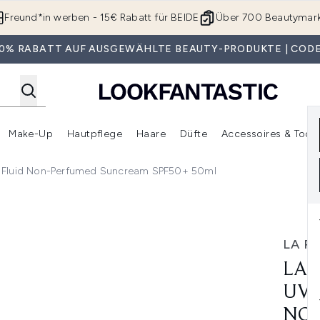
Zum Hauptinhalt springen
Freund*in werben - 15€ Rabatt für BEIDE
Über 700 Beautymar
 30% RABATT AUF AUSGEWÄHLTE BEAUTY-PRODUKTE | CODE
Make-Up
Hautpflege
Haare
Düfte
Accessoires & Tools
rmenü Anmelden (Geschenke)
Untermenü Anmelden (Marken)
Untermenü Anmelden (Beauty Box)
Untermenü Anmelden (Make-Up)
Untermenü Anmelden (Hautpflege)
Untermenü Anmelden (Haar
e Fluid Non-Perfumed Suncream SPF50+ 50ml
une 400 Invisible Fluid Non-Perfumed Suncream SPF50+ 50
LA R
LA 
UVM
NON