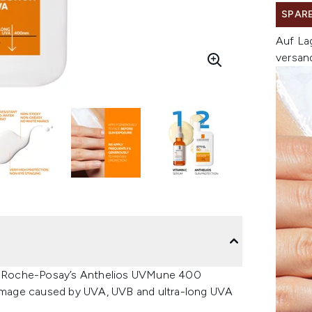
SPARE
Auf La
versan
a Roche-Posay’s Anthelios UVMune 400
 damage caused by UVA, UVB and ultra-long UVA