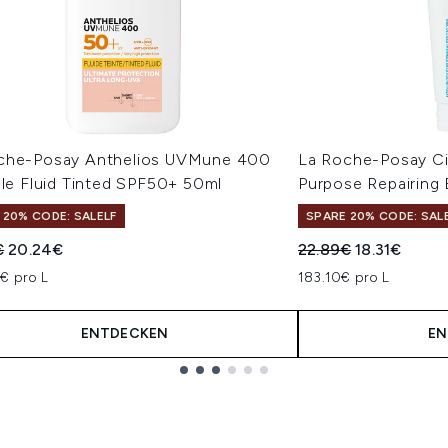
che-Posay Anthelios UVMune 400
La Roche-Posay Ci
ble Fluid Tinted SPF50+ 50ml
Purpose Repairing
 20% CODE: SALELF
SPARE 20% CODE: SAL
indliche Preisempfehlung:
Aktueller Preis:
Unverbindliche Pre
Aktueller Pre
€
20.24€
22.89€
18.31€
€ pro L
183.10€ pro L
ENTDECKEN
EN