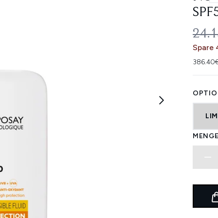
SPF
UNV
24.
Spare 
386.40€
OPTIO
LIM
MENGE