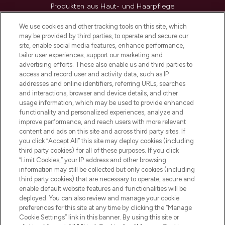
Produkten aus Haut- und Haarpflege
sowie Make-Up von über 200
renommierten Marken. Shoppe online
We use cookies and other tracking tools on this site, which
may be provided by third parties, to operate and secure our
oder über die App mit kostenloser
site, enable social media features, enhance performance,
Lieferung ab einem Einkaufswert von 30€.
tailor user experiences, support our marketing and
advertising efforts. These also enable us and third parties to
Cookie-Einwilligung
access and record user and activity data, such as IP
addresses and online identifiers, referring URLs, searches
Do Not Sell or Share My Personal
Information
and interactions, browser and device details, and other
usage information, which may be used to provide enhanced
functionality and personalized experiences, analyze and
HILFE & INFORMATION
improve performance, and reach users with more relevant
content and ads on this site and across third party sites. If
you click “Accept All” this site may deploy cookies (including
IMPRESSUM
third party cookies) for all of these purposes. If you click
“Limit Cookies,” your IP address and other browsing
information may still be collected but only cookies (including
ÜBER LOOKFANTASTIC
third party cookies) that are necessary to operate, secure and
enable default website features and functionalities will be
deployed. You can also review and manage your cookie
COVID-19
preferences for this site at any time by clicking the “Manage
Cookie Settings” link in this banner. By using this site or