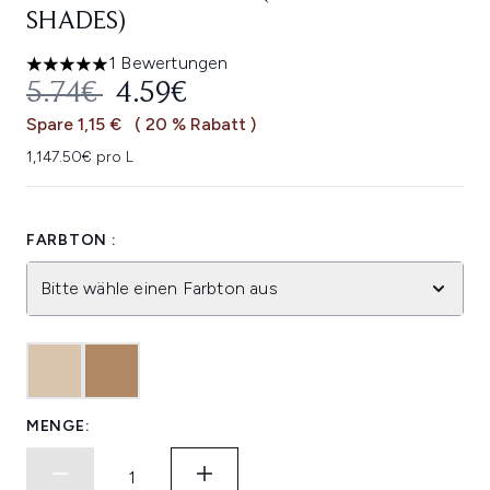
SHADES)
1 Bewertungen
5 stars out of a maximum of 5
UNVERBINDLICHE PREISEMPFEHL
AKTUELLER PREIS:
5.74€
4.59€
Spare 1,15 €
( 20 % Rabatt )
1,147.50€ pro L
FARBTON :
Bitte wähle einen Farbton aus
MENGE: