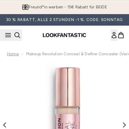
Zum Hauptinhalt springen
Freund*in werben - 15€ Rabatt für BEIDE
30 % RABATT, ALLE 2 STUNDEN -1 %. CODE: SONNTAG
Home
Makeup Revolution Conceal & Define Concealer (Var
Now showing image 1 Makeup Revolution Conceal & Define C