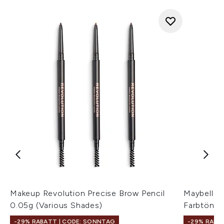
Makeup Revolution Precise Brow Pencil
Maybellin
0.05g (Various Shades)
Farbtöne)
-29% RABATT | CODE: SONNTAG
-29% RABA