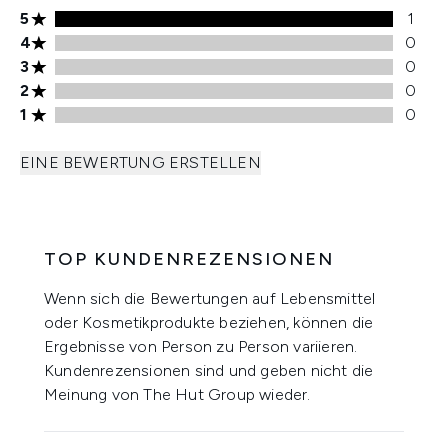
5 stars rating 1 reviews
5
1
4 stars rating 0 reviews
4
0
3 stars rating 0 reviews
3
0
2 stars rating 0 reviews
2
0
1 stars rating 0 reviews
1
0
EINE BEWERTUNG ERSTELLEN
TOP KUNDENREZENSIONEN
Wenn sich die Bewertungen auf Lebensmittel
oder Kosmetikprodukte beziehen, können die
Ergebnisse von Person zu Person variieren.
Kundenrezensionen sind und geben nicht die
Meinung von The Hut Group wieder.