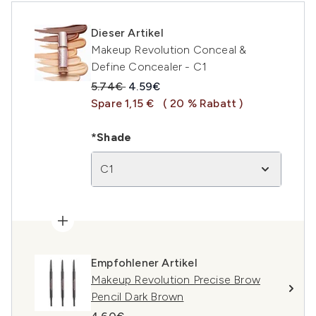
Dieser Artikel
Makeup Revolution Conceal &
Define Concealer - C1
Unverbindliche Preisempfehlung:
Aktueller Preis:
5.74€
4.59€
Spare 1,15 €
( 20 % Rabatt )
*Shade
C1
Empfohlener Artikel
Makeup Revolution Precise Brow
Pencil Dark Brown