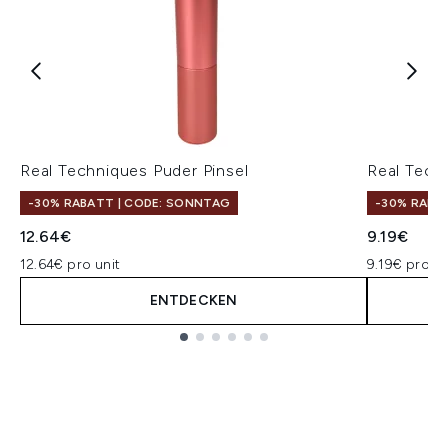
Real Techniques Puder Pinsel
Real Techn
-30% RABATT | CODE: SONNTAG
-30% RABA
12.64€
9.19€
12.64€ pro unit
9.19€ pro un
ENTDECKEN
Showing slide 1