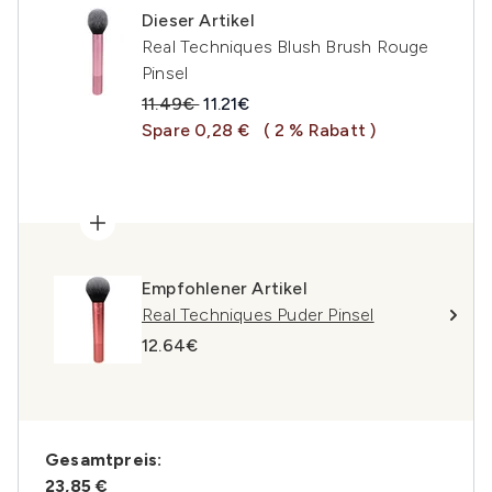
Dieser Artikel
Real Techniques Blush Brush Rouge
Pinsel
Unverbindliche Preisempfehlung:
Aktueller Preis:
11.49€
11.21€
Spare 0,28 €
( 2 % Rabatt )
Empfohlener Artikel
Real Techniques Puder Pinsel
12.64€
Gesamtpreis:
23,85 €