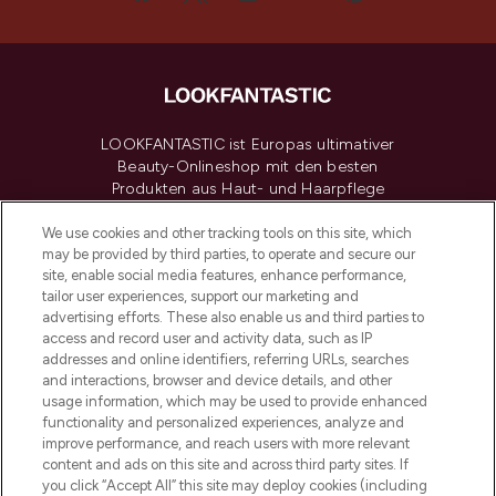
LOOKFANTASTIC ist Europas ultimativer
Beauty-Onlineshop mit den besten
Produkten aus Haut- und Haarpflege
sowie Make-Up von über 200
renommierten Marken. Shoppe online
We use cookies and other tracking tools on this site, which
may be provided by third parties, to operate and secure our
oder über die App mit kostenloser
site, enable social media features, enhance performance,
Lieferung ab einem Einkaufswert von 30€.
tailor user experiences, support our marketing and
advertising efforts. These also enable us and third parties to
Cookie-Einwilligung
access and record user and activity data, such as IP
addresses and online identifiers, referring URLs, searches
Do Not Sell or Share My Personal
Information
and interactions, browser and device details, and other
usage information, which may be used to provide enhanced
functionality and personalized experiences, analyze and
HILFE & INFORMATION
improve performance, and reach users with more relevant
content and ads on this site and across third party sites. If
you click “Accept All” this site may deploy cookies (including