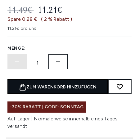
UNVERBINDLICHE PREISEMPFEHL
AKTUELLER PREIS:
11.49€
11.21€
Spare 0,28 €
( 2 % Rabatt )
11.21€ pro unit
MENGE:
ZUM WARENKORB HINZUFÜGEN
-30% RABATT | CODE: SONNTAG
Auf Lager | Normalerweise innerhalb eines Tages
versandt