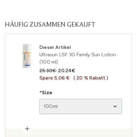
HÄUFIG ZUSAMMEN GEKAUFT
Dieser Artikel
Ultrasun LSF 30 Family Sun Lotion
(100 ml)
Unverbindliche Preisempfehlung:
Aktueller Preis:
25.30€
20.24€
Spare 5,06 €
( 20 % Rabatt )
*Size
100ml