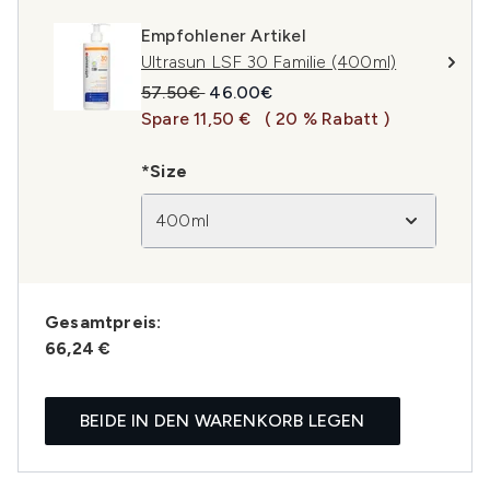
Empfohlener Artikel
Ultrasun LSF 30 Familie (400ml)
Unverbindliche Preisempfehlung:
Aktueller Preis:
57.50€
46.00€
Spare 11,50 €
( 20 % Rabatt )
*Size
400ml
Gesamtpreis:
66,24 €
BEIDE IN DEN WARENKORB LEGEN