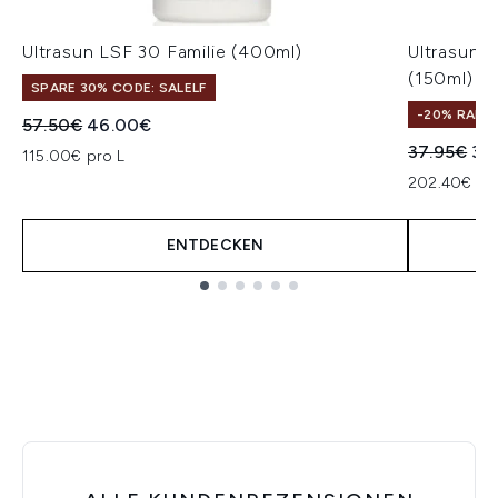
Ultrasun LSF 30 Familie (400ml)
Ultrasun 
(150ml)
SPARE 30% CODE: SALELF
-20% RABA
Unverbindliche Preisempfehlung:
Aktueller Preis:
57.50€
46.00€
Unverbindl
Akt
37.95€
30
115.00€ pro L
202.40€ pr
ENTDECKEN
Showing slide 1