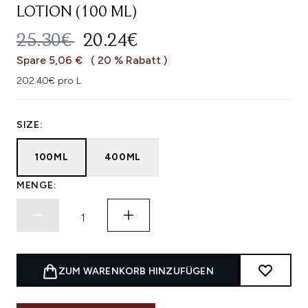
LOTION (100 ML)
UNVERBINDLICHE PREISEMPFEHL
AKTUELLER PREIS:
25.30€
20.24€
Spare 5,06 €
( 20 % Rabatt )
202.40€ pro L
SIZE:
100ML
400ML
MENGE:
ZUM WARENKORB HINZUFÜGEN