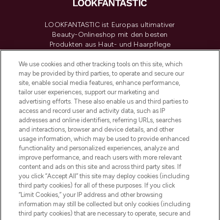
LOOKFANTASTIC ist Europas ultimativer
Beauty-Onlineshop mit den besten
Produkten aus Haut- und Haarpflege
sowie Make-Up von über 200
renommierten Marken. Shoppe online
We use cookies and other tracking tools on this site, which
may be provided by third parties, to operate and secure our
oder über die App mit kostenloser
site, enable social media features, enhance performance,
Lieferung ab einem Einkaufswert von 30€.
tailor user experiences, support our marketing and
advertising efforts. These also enable us and third parties to
Cookie-Einwilligung
access and record user and activity data, such as IP
addresses and online identifiers, referring URLs, searches
Do Not Sell or Share My Personal
Information
and interactions, browser and device details, and other
usage information, which may be used to provide enhanced
functionality and personalized experiences, analyze and
HILFE & INFORMATION
improve performance, and reach users with more relevant
content and ads on this site and across third party sites. If
you click “Accept All” this site may deploy cookies (including
IMPRESSUM
third party cookies) for all of these purposes. If you click
“Limit Cookies,” your IP address and other browsing
information may still be collected but only cookies (including
ÜBER LOOKFANTASTIC
third party cookies) that are necessary to operate, secure and