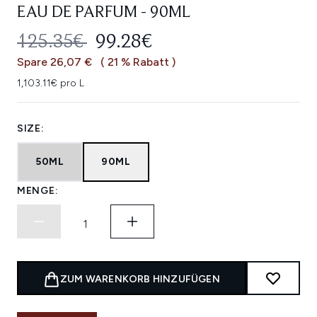
EAU DE PARFUM - 90ML
UNVERBINDLICHE PREISEMPFEHL
AKTUELLER PREIS:
125.35€
99.28€
Spare 26,07 €
( 21 % Rabatt )
1,103.11€ pro L
SIZE:
50ML
90ML
MENGE:
ZUM WARENKORB HINZUFÜGEN