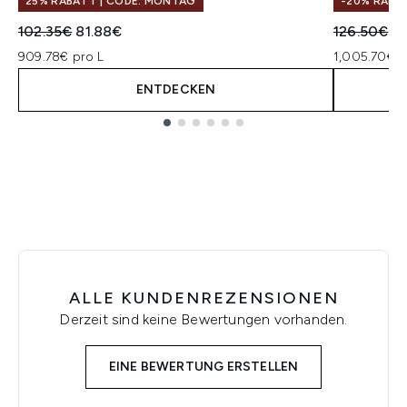
25% RABATT | CODE: MONTAG
-20% RABA
Unverbindliche Preisempfehlung:
Aktueller Preis:
Unverbindl
Ak
102.35€
81.88€
126.50€
1
909.78€ pro L
1,005.70€ p
ENTDECKEN
Showing slide 1
ALLE KUNDENREZENSIONEN
Derzeit sind keine Bewertungen vorhanden.
EINE BEWERTUNG ERSTELLEN