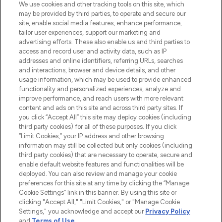
renommierten Marken. Shoppe online
We use cookies and other tracking tools on this site, which
may be provided by third parties, to operate and secure our
oder über die App mit kostenloser
site, enable social media features, enhance performance,
Lieferung ab einem Einkaufswert von 30€.
tailor user experiences, support our marketing and
advertising efforts. These also enable us and third parties to
Cookie-Einwilligung
access and record user and activity data, such as IP
addresses and online identifiers, referring URLs, searches
Do Not Sell or Share My Personal
Information
and interactions, browser and device details, and other
usage information, which may be used to provide enhanced
functionality and personalized experiences, analyze and
HILFE & INFORMATION
improve performance, and reach users with more relevant
content and ads on this site and across third party sites. If
you click “Accept All” this site may deploy cookies (including
IMPRESSUM
third party cookies) for all of these purposes. If you click
“Limit Cookies,” your IP address and other browsing
information may still be collected but only cookies (including
ÜBER LOOKFANTASTIC
third party cookies) that are necessary to operate, secure and
enable default website features and functionalities will be
deployed. You can also review and manage your cookie
COVID-19
preferences for this site at any time by clicking the “Manage
Cookie Settings” link in this banner. By using this site or
clicking "Accept All," "Limit Cookies," or "Manage Cookie
Settings," you acknowledge and accept our
Privacy Policy
and
Terms of Use
.