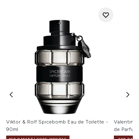
Viktor & Rolf Spicebomb Eau de Toilette -
Valentino
90ml
de Parfum