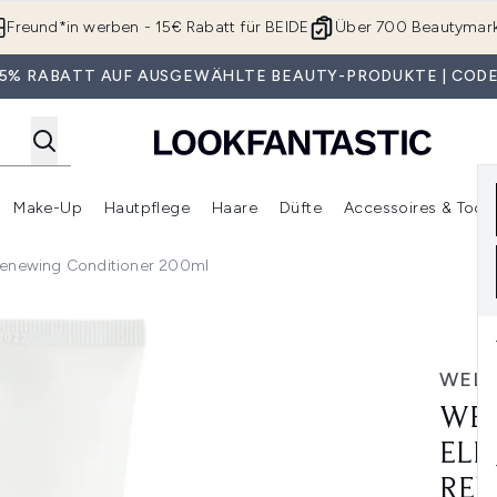
Zum Hauptinhalt springen
Freund*in werben - 15€ Rabatt für BEIDE
Über 700 Beautymar
 35% RABATT AUF AUSGEWÄHLTE BEAUTY-PRODUKTE | CODE
Make-Up
Hautpflege
Haare
Düfte
Accessoires & Tools
rmenü Anmelden (Geschenke)
Untermenü Anmelden (Marken)
Untermenü Anmelden (Beauty Box)
Untermenü Anmelden (Make-Up)
Untermenü Anmelden (Hautpflege)
Untermenü Anmelden (Haar
 Renewing Conditioner 200ml
nts Lightweight Renewing Conditioner 200ml
WELL
WEL
ELE
REN