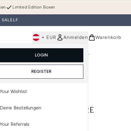
ken
Limited Edition Boxen
 SALELF
•
EUR
Anmelden
Warenkorb
Körperpflege
Im Trend & Neu
Männer
LOGIN
e)
Untermenü Anmelden (Düfte)
Untermenü Anmelden (Accessoires & Tools)
REGISTER
Your Wishlist
A PROFESSIONALS CARE
Deine Bestellungen
LA PROFESSIONALS CARE
MENTS LIGHTWEIGHT
Your Referrals
EWING CONDITIONER