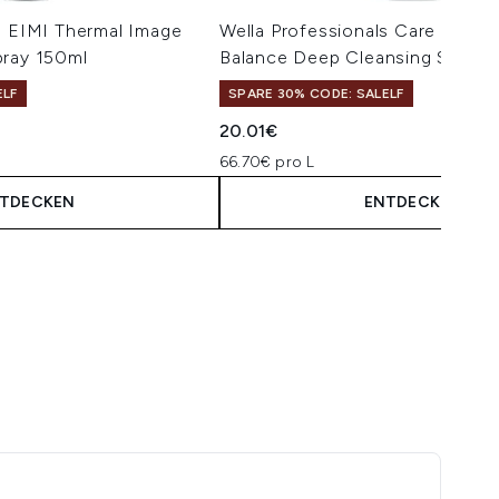
s EIMI Thermal Image
Wella Professionals Care Invigo
pray 150ml
Balance Deep Cleansing Sham
ELF
SPARE 30% CODE: SALELF
isempfehlung:
is:
20.01€
66.70€ pro L
TDECKEN
ENTDECKEN