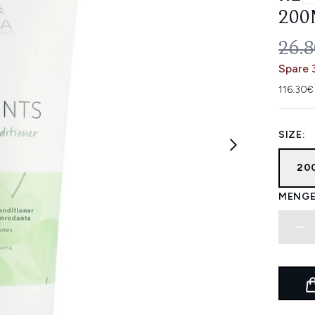
200
UNV
26.
Spare 
116.30€
SIZE:
20
MENGE