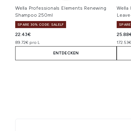
Wella Professionals Elements Renewing
Wella
Shampoo 250ml
Leave
SPARE 30% CODE: SALELF
SPARE
22.43€
25.88
89.72€ pro L
172.53€
ENTDECKEN
Showing slide 1