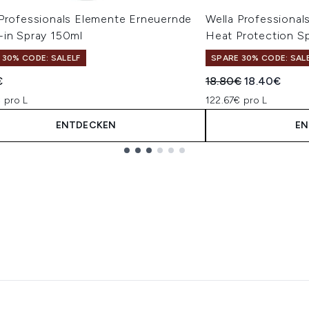
 Professionals Elemente Erneuernde
Wella Professional
-in Spray 150ml
Heat Protection S
 30% CODE: SALELF
SPARE 30% CODE: SAL
Unverbindliche Pre
Aktueller Pre
€
18.80€
18.40€
 pro L
122.67€ pro L
ENTDECKEN
EN