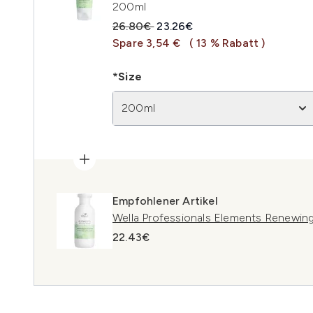
200ml
Unverbindliche Preisempfehlung:
Aktueller Preis:
26.80€
23.26€
Spare 3,54 €
( 13 % Rabatt )
*Size
200ml
Empfohlener Artikel
Wella Professionals Elements Renewi
22.43€