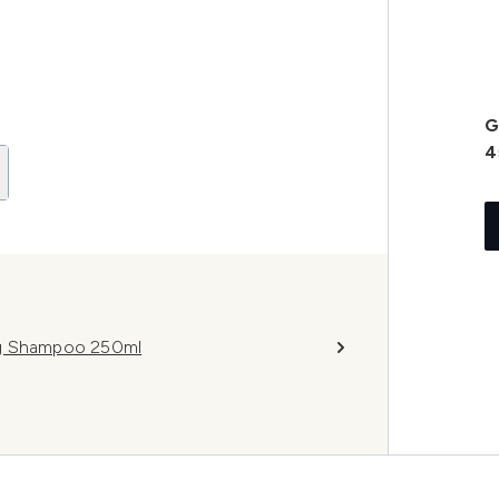
G
4
ng Shampoo 250ml