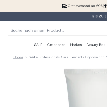
Gratisversand ab 60€
BIS ZU
SALE
Geschenke
Marken
Beauty Box
Untermenü Anmelden (SALE)
Unte
Home
Wella Professionals Care Elements Lightweight
Now showing image 1 Wella Professionals Care Eleme