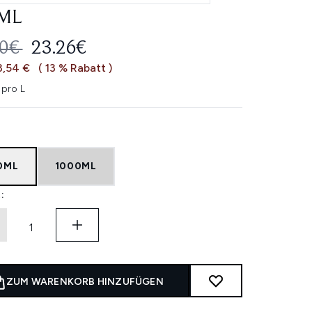
ML
ERBINDLICHE PREISEMPFEHLUNG:
AKTUELLER PREIS:
80€
23.26€
3,54 €
( 13 % Rabatt )
 pro L
0ML
1000ML
:
ZUM WARENKORB HINZUFÜGEN