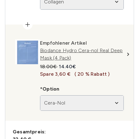
Collagen
Empfohlener Artikel
Biodance Hydro Cera-nol Real Deep
Mask (4 Pack)
Unverbindliche Preisempfehlung:
Aktueller Preis:
18.00€
14.40€
Spare 3,60 €
( 20 % Rabatt )
*Option
Cera-Nol
Gesamtpreis: