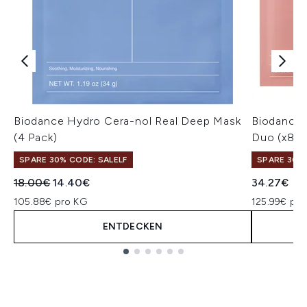
Biodance Hydro Cera-nol Real Deep Mask
Biodance 
(4 Pack)
Duo (x8 m
SPARE 30% CODE: SALELF
SPARE 30% 
Unverbindliche Preisempfehlung:
Aktueller Preis:
18.00€
14.40€
34.27€
105.88€ pro KG
125.99€ pro
ENTDECKEN
Showing slide 1