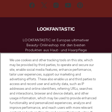
LOOKFANTASTIC ist Europas ultimativer
Beauty-Onlineshop mit den besten
Produkten aus Haut- und Haarpflege
sowie Make-Up von über 200
renommierten Marken. Shoppe online
We use cookies and other tracking tools on this site, which
may be provided by third parties, to operate and secure our
oder über die App mit kostenloser
site, enable social media features, enhance performance,
Lieferung ab einem Einkaufswert von 30€.
tailor user experiences, support our marketing and
advertising efforts. These also enable us and third parties to
Cookie-Einwilligung
access and record user and activity data, such as IP
addresses and online identifiers, referring URLs, searches
Do Not Sell or Share My Personal
Information
and interactions, browser and device details, and other
usage information, which may be used to provide enhanced
functionality and personalized experiences, analyze and
HILFE & INFORMATION
improve performance, and reach users with more relevant