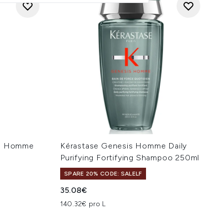
in Homme
Kérastase Genesis Homme Daily
Purifying Fortifying Shampoo 250ml
SPARE 20% CODE: SALELF
35.08€
140.32€ pro L