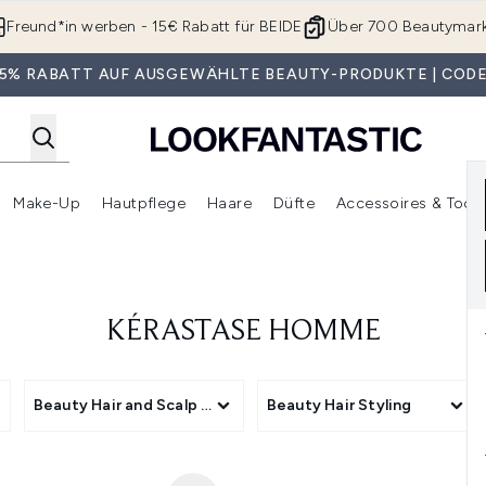
Zum Hauptinhalt springen
Freund*in werben - 15€ Rabatt für BEIDE
Über 700 Beautymar
 35% RABATT AUF AUSGEWÄHLTE BEAUTY-PRODUKTE | CODE
Make-Up
Hautpflege
Haare
Düfte
Accessoires & Tools
rmenü Anmelden (Geschenke)
Untermenü Anmelden (Marken)
Untermenü Anmelden (Beauty Box)
Untermenü Anmelden (Make-Up)
Untermenü Anmelden (Hautpflege)
Untermenü Anmelden (Haar
KÉRASTASE HOMME
roducts
Beauty Hair and Scalp Treatments
Beauty Hair Styling