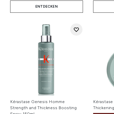
ENTDECKEN
Kérastase Genesis Homme
Kérastase
Strength and Thickness Boosting
Thickenin
Spray 150ml