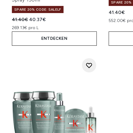
SPARE 20% 
SPARE 20% CODE: SALELF
41.40€
Unverbindliche Preisempfehlung:
Aktueller Preis:
41.40€
40.37€
552.00€ pro
269.13€ pro L
ENTDECKEN