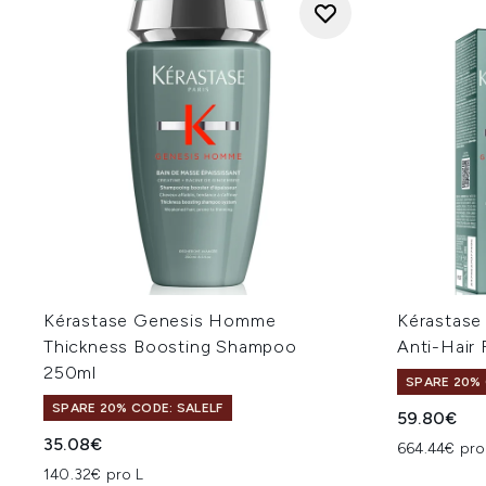
Kérastase Genesis Homme
Kérastase
Thickness Boosting Shampoo
Anti-Hair 
250ml
SPARE 20% 
SPARE 20% CODE: SALELF
59.80€
35.08€
664.44€ pro
140.32€ pro L