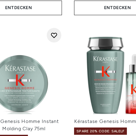
ENTDECKEN
ENTDECKEN
 Genesis Homme Instant
Kérastase Genesis Hom
g Molding Clay 75ml
SPARE 20% CODE: SALELF