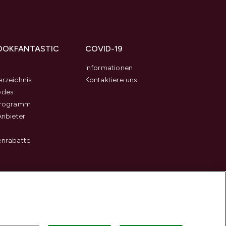
OOKFANTASTIC
COVID-19
s
Informationen
rzeichnis
Kontaktiere uns
odes
programm
Anbieter
enrabatte