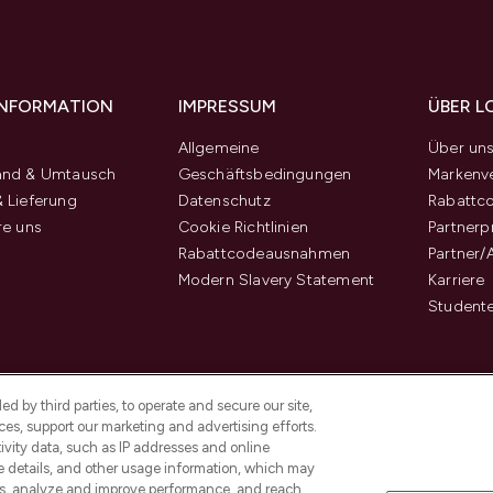
 INFORMATION
IMPRESSUM
ÜBER L
Allgemeine
Über un
and & Umtausch
Geschäftsbedingungen
Markenve
 Lieferung
Datenschutz
Rabattc
re uns
Cookie Richtlinien
Partner
Rabattcodeausnahmen
Partner/
Modern Slavery Statement
Karriere
Student
d by third parties, to operate and secure our site,
es, support our marketing and advertising efforts.
ivity data, such as IP addresses and online
ce details, and other usage information, which may
es, analyze and improve performance, and reach