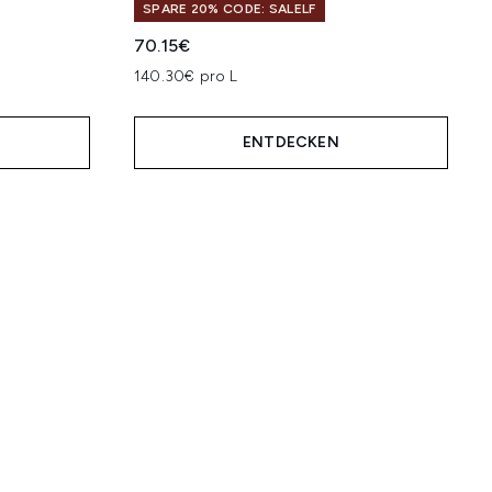
SPARE 20% CODE: SALELF
70.15€
140.30€ pro L
ENTDECKEN