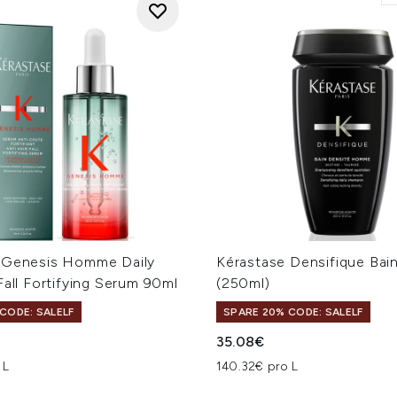
 Genesis Homme Daily
Kérastase Densifique Ba
Fall Fortifying Serum 90ml
(250ml)
CODE: SALELF
SPARE 20% CODE: SALELF
35.08€
 L
140.32€ pro L