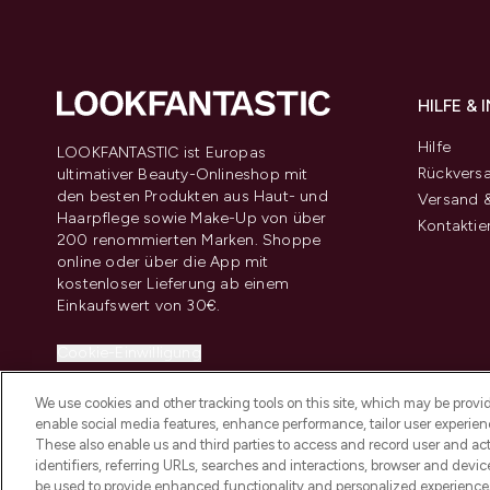
HILFE &
Hilfe
LOOKFANTASTIC ist Europas
Rückvers
ultimativer Beauty-Onlineshop mit
den besten Produkten aus Haut- und
Versand &
Haarpflege sowie Make-Up von über
Kontaktie
200 renommierten Marken. Shoppe
online oder über die App mit
kostenloser Lieferung ab einem
Einkaufswert von 30€.
Cookie-Einwilligung
Do Not Sell or Share My Personal
We use cookies and other tracking tools on this site, which may be provide
Information
enable social media features, enhance performance, tailor user experienc
These also enable us and third parties to access and record user and act
identifiers, referring URLs, searches and interactions, browser and devi
be used to provide enhanced functionality and personalized experienc