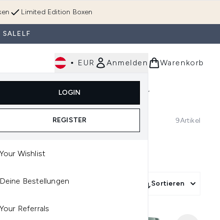
ken
Limited Edition Boxen
 SALELF
•
EUR
Anmelden
Warenkorb
Körperpflege
Im Trend & Neu
Männer
LOGIN
e)
Untermenü Anmelden (Düfte)
Untermenü Anmelden (Accessoires & Tools)
REGISTER
9
Artikel
Your Wishlist
Deine Bestellungen
More Filters +
Sortieren
Your Referrals