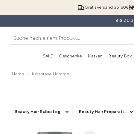
Gratisversand ab 60€
BIS ZU
SALE
Geschenke
Marken
Beauty Box
Untermenü Anmelden (SALE)
Unte
Home
Kérastase Homme
Beauty Hair Subcategory
Beauty Hair Preparation P