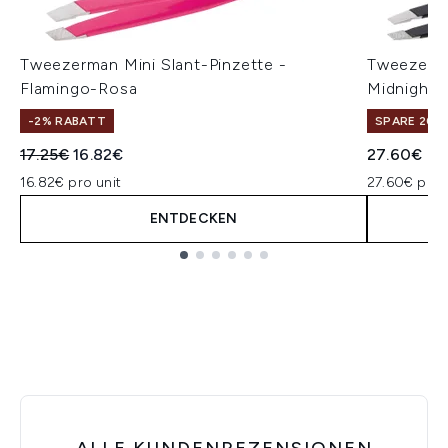
Tweezerman Mini Slant-Pinzette -
Tweezerma
Flamingo-Rosa
Midnight 
-2% RABATT
SPARE 20% 
Unverbindliche Preisempfehlung:
Aktueller Preis:
17.25€
16.82€
27.60€
16.82€ pro unit
27.60€ pro 
ENTDECKEN
Showing slide 1