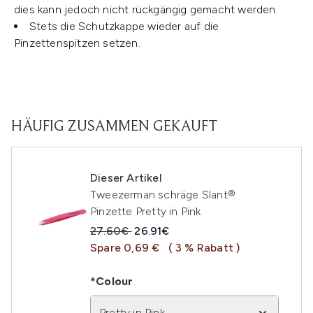
dies kann jedoch nicht rückgängig gemacht werden.
Stets die Schutzkappe wieder auf die
Pinzettenspitzen setzen.
HÄUFIG ZUSAMMEN GEKAUFT
Dieser Artikel
Tweezerman schräge Slant®
Pinzette Pretty in Pink
Unverbindliche Preisempfehlung:
Aktueller Preis:
27.60€
26.91€
Spare 0,69 €
( 3 % Rabatt )
*Colour
Pretty in Pink