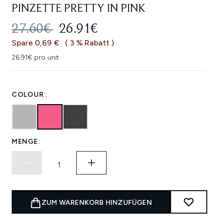
PINZETTE PRETTY IN PINK
UNVERBINDLICHE PREISEMPFEHL
AKTUELLER PREIS:
27.60€
26.91€
Spare 0,69 €
( 3 % Rabatt )
26.91€ pro unit
COLOUR :
MENGE:
ZUM WARENKORB HINZUFÜGEN