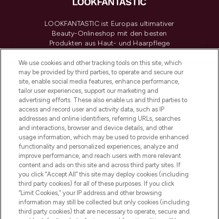
LOOKFANTASTIC ist Europas ultimativer
Beauty-Onlineshop mit den besten
Produkten aus Haut- und Haarpflege
sowie Make-Up von über 200
renommierten Marken. Shoppe online
We use cookies and other tracking tools on this site, which
may be provided by third parties, to operate and secure our
oder über die App mit kostenloser
site, enable social media features, enhance performance,
Lieferung ab einem Einkaufswert von 30€.
tailor user experiences, support our marketing and
advertising efforts. These also enable us and third parties to
Cookie-Einwilligung
access and record user and activity data, such as IP
addresses and online identifiers, referring URLs, searches
Do Not Sell or Share My Personal
Information
and interactions, browser and device details, and other
usage information, which may be used to provide enhanced
functionality and personalized experiences, analyze and
HILFE & INFORMATION
improve performance, and reach users with more relevant
content and ads on this site and across third party sites. If
you click “Accept All” this site may deploy cookies (including
IMPRESSUM
third party cookies) for all of these purposes. If you click
“Limit Cookies,” your IP address and other browsing
information may still be collected but only cookies (including
ÜBER LOOKFANTASTIC
third party cookies) that are necessary to operate, secure and