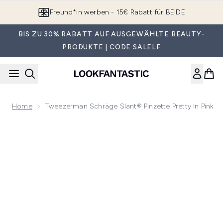
Zum Hauptinhalt springen
Freund*in werben - 15€ Rabatt für BEIDE
BIS ZU 30% RABATT AUF AUSGEWÄHLTE BEAUTY-
PRODUKTE | CODE SALELF
Home
Tweezerman Schräge Slant® Pinzette Pretty In Pink
Now showing image 1 Tweezerman schräge Slant® Pinzette Pr