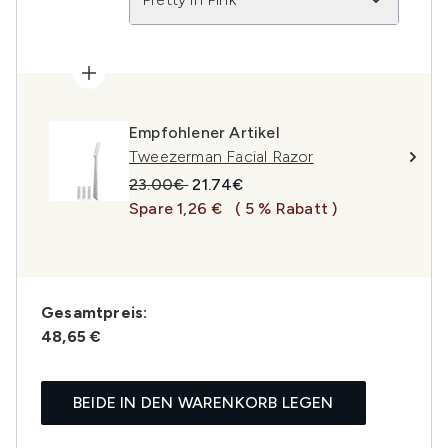
Empfohlener Artikel
Tweezerman Facial Razor
Unverbindliche Preisempfehlung:
Aktueller Preis:
23.00€
21.74€
Spare 1,26 €
( 5 % Rabatt )
Gesamtpreis:
48,65 €
BEIDE IN DEN WARENKORB LEGEN