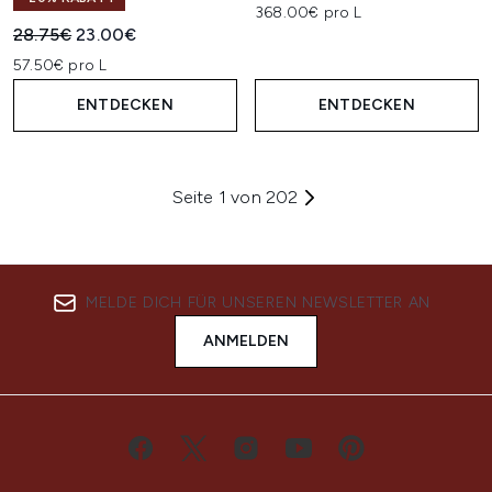
368.00€ pro L
Unverbindliche Preisempfehlung:
Aktueller Preis:
28.75€
23.00€
57.50€ pro L
ENTDECKEN
ENTDECKEN
Seite 1 von 202
MELDE DICH FÜR UNSEREN NEWSLETTER AN
ANMELDEN