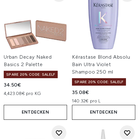
Urban Decay Naked
Kérastase Blond Absolu
Basics 2 Palette
Bain Ultra Violet
Shampoo 250 ml
SPARE 20% CODE: SALELF
SPARE 20% CODE: SALELF
34.50€
35.08€
4,423.08€ pro KG
140.32€ pro L
ENTDECKEN
ENTDECKEN