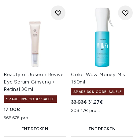
Beauty of Joseon Revive
Color Wow Money Mist
Eye Serum Ginseng +
150ml
Retinal 30ml
SPARE 30% CODE: SALELF
SPARE 30% CODE: SALELF
Unverbindliche Preisempfehl
Aktueller Preis:
33.93€
31.27€
17.00€
208.47€ pro L
566.67€ pro L
ENTDECKEN
ENTDECKEN