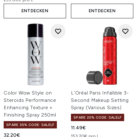
ENTDECKEN
ENTDECKEN
Color Wow Style on
L'Oréal Paris Infallible 3-
Steroids Performance
Second Makeup Setting
Enhancing Texture +
Spray (Various Sizes)
Finishing Spray 250ml
SPARE 20% CODE: SALELF
SPARE 30% CODE: SALELF
11.49€
32.20€
153.20€ pro L