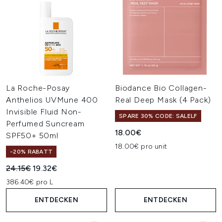
La Roche-Posay
Biodance Bio Collagen-
Anthelios UVMune 400
Real Deep Mask (4 Pack)
Invisible Fluid Non-
SPARE 30% CODE: SALELF
Perfumed Suncream
18.00€
SPF50+ 50ml
18.00€ pro unit
-20% RABATT
Unverbindliche Preisempfehlung:
Aktueller Preis:
24.15€
19.32€
386.40€ pro L
ENTDECKEN
ENTDECKEN