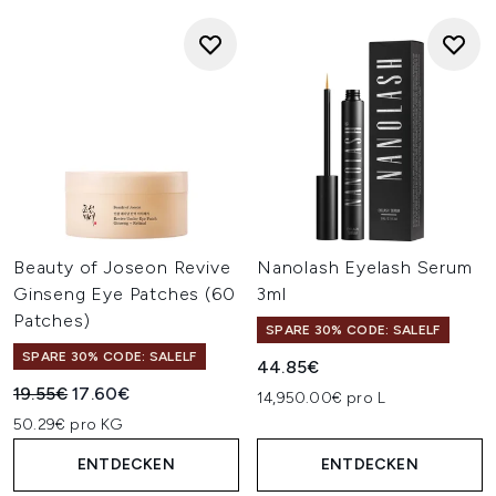
Beauty of Joseon Revive
Nanolash Eyelash Serum
Ginseng Eye Patches (60
3ml
Patches)
SPARE 30% CODE: SALELF
SPARE 30% CODE: SALELF
44.85€
Unverbindliche Preisempfehlung:
Aktueller Preis:
19.55€
17.60€
14,950.00€ pro L
50.29€ pro KG
ENTDECKEN
ENTDECKEN