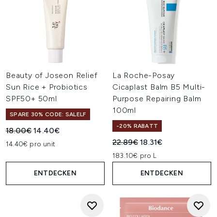
Beauty of Joseon Relief
La Roche-Posay
Sun Rice + Probiotics
Cicaplast Balm B5 Multi-
SPF50+ 50ml
Purpose Repairing Balm
100ml
SPARE 30% CODE: SALELF
-20% RABATT
Unverbindliche Preisempfehlung:
Aktueller Preis:
18.00€
14.40€
Unverbindliche Preisempfehl
Aktueller Preis:
22.89€
18.31€
14.40€ pro unit
183.10€ pro L
ENTDECKEN
ENTDECKEN