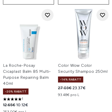
La Roche-Posay
Color Wow Color
Cicaplast Balm B5 Multi-
Security Shampoo 250ml
Purpose Repairing Balm
-14% RABATT
40ml
Unverbindliche Preisempfehl
Aktueller Preis:
27.03€
23.37€
-20% RABATT
93.48€ pro L
1
5 stars out of a maximum of 5
Unverbindliche Preisempfehlung:
Aktueller Preis:
12.65€
10.12€
253.00€ pro L