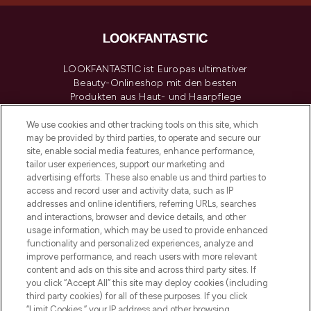
LOOKFANTASTIC ist Europas ultimativer
Beauty-Onlineshop mit den besten
Produkten aus Haut- und Haarpflege
sowie Make-Up von über 200
renommierten Marken. Shoppe online
We use cookies and other tracking tools on this site, which
may be provided by third parties, to operate and secure our
oder über die App mit kostenloser
site, enable social media features, enhance performance,
Lieferung ab einem Einkaufswert von 30€.
tailor user experiences, support our marketing and
advertising efforts. These also enable us and third parties to
Cookie-Einwilligung
access and record user and activity data, such as IP
addresses and online identifiers, referring URLs, searches
Do Not Sell or Share My Personal
Information
and interactions, browser and device details, and other
usage information, which may be used to provide enhanced
functionality and personalized experiences, analyze and
HILFE & INFORMATION
improve performance, and reach users with more relevant
content and ads on this site and across third party sites. If
you click “Accept All” this site may deploy cookies (including
IMPRESSUM
third party cookies) for all of these purposes. If you click
“Limit Cookies,” your IP address and other browsing