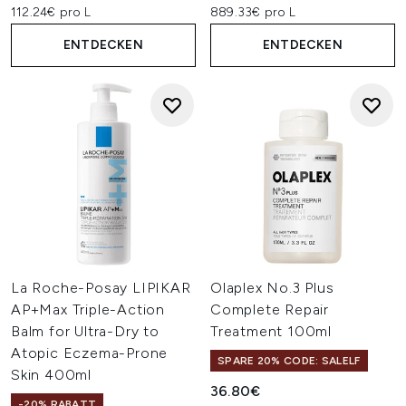
112.24€ pro L
889.33€ pro L
ENTDECKEN
ENTDECKEN
La Roche-Posay LIPIKAR
Olaplex No.3 Plus
AP+Max Triple-Action
Complete Repair
Balm for Ultra-Dry to
Treatment 100ml
Atopic Eczema-Prone
SPARE 20% CODE: SALELF
Skin 400ml
36.80€
-20% RABATT