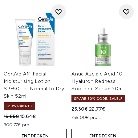
CeraVe AM Facial
Anua Azelaic Acid 10
Moisturising Lotion
Hyaluron Redness
SPF50 for Normal to Dry
Soothing Serum 30ml
Skin 52ml
SPARE 30% CODE: SALELF
-20% RABATT
Unverbindliche Preisempfehl
Aktueller Preis:
25.30€
22.77€
Unverbindliche Preisempfehlung:
Aktueller Preis:
19.55€
15.64€
759.00€ pro L
300.77€ pro L
ENTDECKEN
ENTDECKEN