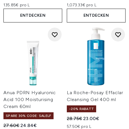
135.85€ pro L
1,073.33€ pro L
ENTDECKEN
ENTDECKEN
Anua PDRN Hyaluronic
La Roche-Posay Effaclar
Acid 100 Moisturising
Cleansing Gel 400 ml
Cream 60ml
-20% RABATT
SPARE 30% CODE: SALELF
Unverbindliche Preisempfehl
Aktueller Preis:
28.75€
23.00€
Unverbindliche Preisempfehlung:
Aktueller Preis:
27.60€
24.84€
57.50€ pro L