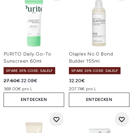
PURITO Daily Go-To
Olaplex No.0 Bond
Sunscreen 60ml
Builder 155ml
SPARE 30% CODE: SALELF
SPARE 20% CODE: SALELF
Unverbindliche Preisempfehlung:
Aktueller Preis:
27.60€
22.08€
32.20€
368.00€ pro L
207.74€ pro L
ENTDECKEN
ENTDECKEN