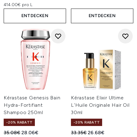
414.00€ pro L
ENTDECKEN
ENTDECKEN
Kérastase Genesis Bain
Kérastase Elixir Ultime
Hydra-Fortifiant
L'Huile Originale Hair Oil
Shampoo 250ml
30ml
-20% RABATT
-20% RABATT
Unverbindliche Preisempfehlung:
Aktueller Preis:
Unverbindliche Preisempfehl
Aktueller Preis:
35.08€
28.06€
33.35€
26.68€