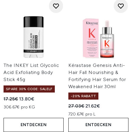
The INKEY List Glycolic
Kérastase Genesis Anti-
Acid Exfoliating Body
Hair Fall Nourishing &
Stick 45g
Fortifying Hair Serum for
Weakened Hair 30ml
SPARE 30% CODE: SALELF
-20% RABATT
Unverbindliche Preisempfehlung:
Aktueller Preis:
17.25€
13.80€
Unverbindliche Preisempfehl
Aktueller Preis:
27.03€
21.62€
306.67€ pro KG
720.67€ pro L
ENTDECKEN
ENTDECKEN