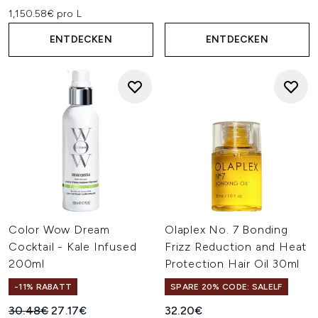
1,150.58€ pro L
ENTDECKEN
ENTDECKEN
Color Wow Dream
Olaplex No. 7 Bonding
Cocktail - Kale Infused
Frizz Reduction and Heat
200ml
Protection Hair Oil 30ml
-11% RABATT
SPARE 20% CODE: SALELF
Unverbindliche Preisempfehlung:
Aktueller Preis:
30.48€
27.17€
32.20€