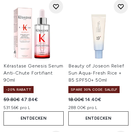
Kérastase Genesis Serum
Beauty of Joseon Relief
Anti-Chute Fortifiant
Sun Aqua-Fresh Rice +
90ml
B5 SPF50+ 50ml
-20% RABATT
SPARE 30% CODE: SALELF
Unverbindliche Preisempfehlung:
Aktueller Preis:
Unverbindliche Preisempfehl
Aktueller Preis:
59.80€
47.84€
18.00€
14.40€
531.56€ pro L
288.00€ pro L
ENTDECKEN
ENTDECKEN