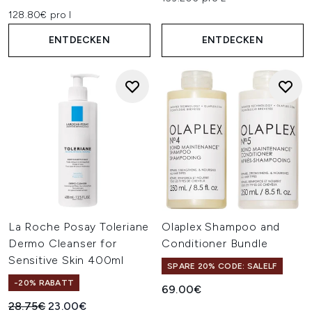
128.80€ pro l
ENTDECKEN
ENTDECKEN
La Roche Posay Toleriane
Olaplex Shampoo and
Dermo Cleanser for
Conditioner Bundle
Sensitive Skin 400ml
SPARE 20% CODE: SALELF
-20% RABATT
69.00€
Unverbindliche Preisempfehlung:
Aktueller Preis:
28.75€
23.00€