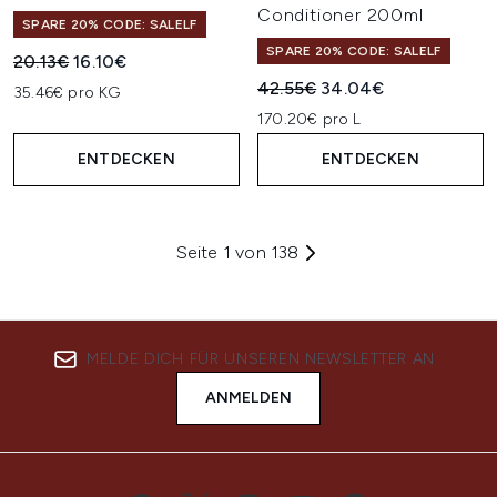
Conditioner 200ml
SPARE 20% CODE: SALELF
SPARE 20% CODE: SALELF
Unverbindliche Preisempfehlung:
Aktueller Preis:
20.13€
16.10€
Unverbindliche Preisempfehl
Aktueller Preis:
42.55€
34.04€
35.46€ pro KG
170.20€ pro L
ENTDECKEN
ENTDECKEN
Seite 1 von 138
MELDE DICH FÜR UNSEREN NEWSLETTER AN
ANMELDEN