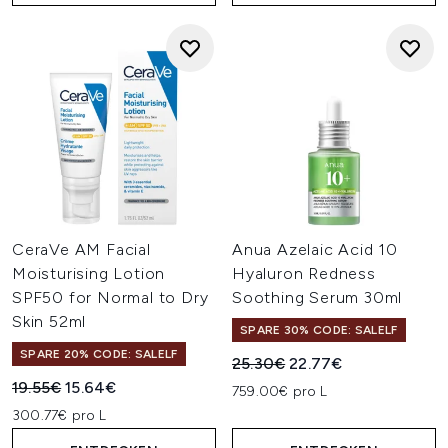
CeraVe AM Facial
Anua Azelaic Acid 10
Moisturising Lotion
Hyaluron Redness
SPF50 for Normal to Dry
Soothing Serum 30ml
Skin 52ml
SPARE 30% CODE: SALELF
SPARE 20% CODE: SALELF
Unverbindliche Preisempfehl
Aktueller Preis:
25.30€
22.77€
Unverbindliche Preisempfehlung:
Aktueller Preis:
19.55€
15.64€
759.00€ pro L
300.77€ pro L