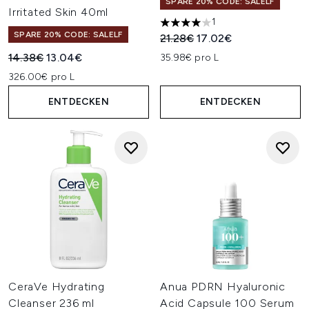
SPARE 20% CODE: SALELF
Irritated Skin 40ml
1
4 stars out of a maximum of 
SPARE 20% CODE: SALELF
Unverbindliche Preisempfehl
Aktueller Preis:
21.28€
17.02€
Unverbindliche Preisempfehlung:
Aktueller Preis:
14.38€
13.04€
35.98€ pro L
326.00€ pro L
ENTDECKEN
ENTDECKEN
CeraVe Hydrating
Anua PDRN Hyaluronic
Cleanser 236 ml
Acid Capsule 100 Serum