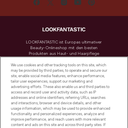
LOOKFANTASTIC ist Europas ultimativer
Beauty-Onlineshop mit den besten
Produkten aus Haut- und Haarpflege
sowie Make-Up von über 200
renommierten Marken. Shoppe online
We use cookies and other tracking tools on this site, which
may be provided by third parties, to operate and secure our
oder über die App mit kostenloser
site, enable social media features, enhance performance,
Lieferung ab einem Einkaufswert von 30€.
tailor user experiences, support our marketing and
advertising efforts. These also enable us and third parties to
Cookie-Einwilligung
access and record user and activity data, such as IP
addresses and online identifiers, referring URLs, searches
Do Not Sell or Share My Personal
Information
and interactions, browser and device details, and other
usage information, which may be used to provide enhanced
functionality and personalized experiences, analyze and
HILFE & INFORMATION
improve performance, and reach users with more relevant
content and ads on this site and across third party sites. If