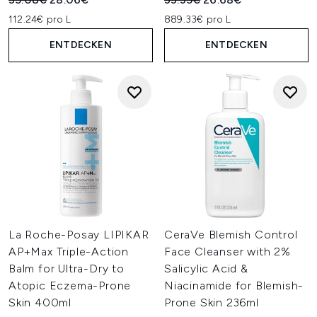
112.24€ pro L
889.33€ pro L
ENTDECKEN
ENTDECKEN
La Roche-Posay LIPIKAR
CeraVe Blemish Control
AP+Max Triple-Action
Face Cleanser with 2%
Balm for Ultra-Dry to
Salicylic Acid &
Atopic Eczema-Prone
Niacinamide for Blemish-
Skin 400ml
Prone Skin 236ml