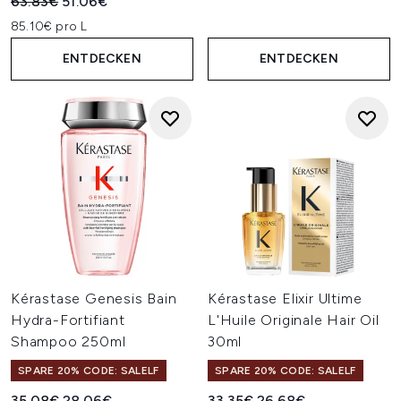
Unverbindliche Preisempfehlung:
Aktueller Preis:
63.83€
51.06€
85.10€ pro L
ENTDECKEN
ENTDECKEN
Kérastase Genesis Bain
Kérastase Elixir Ultime
Hydra-Fortifiant
L'Huile Originale Hair Oil
Shampoo 250ml
30ml
SPARE 20% CODE: SALELF
SPARE 20% CODE: SALELF
Unverbindliche Preisempfehlung:
Aktueller Preis:
Unverbindliche Preisempfehl
Aktueller Preis:
35.08€
28.06€
33.35€
26.68€