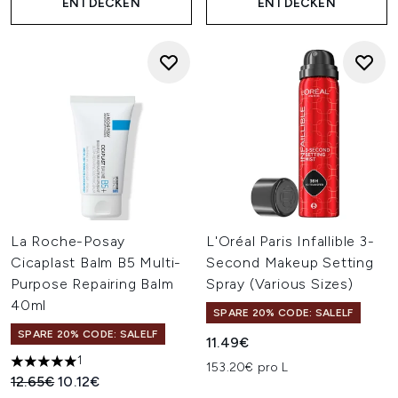
ENTDECKEN
ENTDECKEN
La Roche-Posay
L'Oréal Paris Infallible 3-
Cicaplast Balm B5 Multi-
Second Makeup Setting
Purpose Repairing Balm
Spray (Various Sizes)
40ml
SPARE 20% CODE: SALELF
SPARE 20% CODE: SALELF
11.49€
1
153.20€ pro L
5 stars out of a maximum of 5
Unverbindliche Preisempfehlung:
Aktueller Preis:
12.65€
10.12€