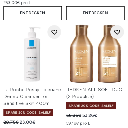
253.00€ pro L
ENTDECKEN
ENTDECKEN
La Roche Posay Toleriane
REDKEN ALL SOFT DUO
Dermo Cleanser for
(2 Produkte)
Sensitive Skin 400ml
SPARE 20% CODE: SALELF
SPARE 20% CODE: SALELF
Unverbindliche Preisempfehl
Aktueller Preis:
56.35€
53.26€
Unverbindliche Preisempfehlung:
Aktueller Preis:
28.75€
23.00€
59.18€ pro L