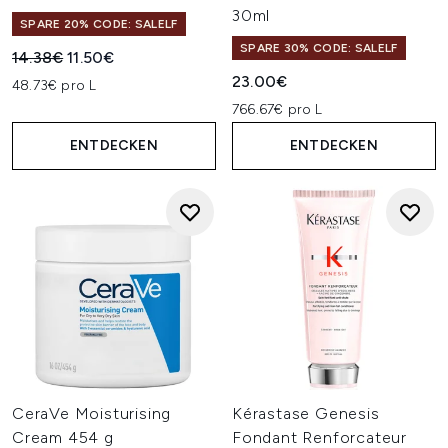
30ml
SPARE 20% CODE: SALELF
SPARE 30% CODE: SALELF
Unverbindliche Preisempfehlung:
Aktueller Preis:
14.38€
11.50€
23.00€
48.73€ pro L
766.67€ pro L
ENTDECKEN
ENTDECKEN
CeraVe Moisturising
Kérastase Genesis
Cream 454 g
Fondant Renforcateur