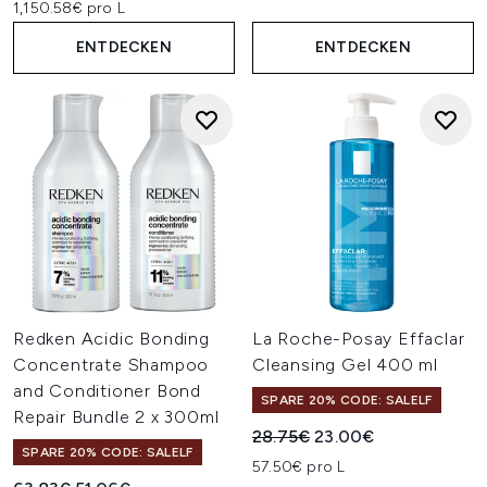
1,150.58€ pro L
ENTDECKEN
ENTDECKEN
Redken Acidic Bonding
La Roche-Posay Effaclar
Concentrate Shampoo
Cleansing Gel 400 ml
and Conditioner Bond
SPARE 20% CODE: SALELF
Repair Bundle 2 x 300ml
Unverbindliche Preisempfehl
Aktueller Preis:
28.75€
23.00€
SPARE 20% CODE: SALELF
57.50€ pro L