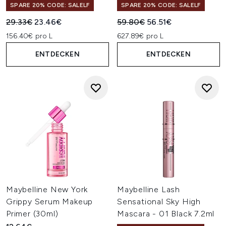
SPARE 20% CODE: SALELF
SPARE 20% CODE: SALELF
Unverbindliche Preisempfehlung:
Aktueller Preis:
Unverbindliche Preisempfehl
Aktueller Preis:
29.33€
23.46€
59.80€
56.51€
156.40€ pro L
627.89€ pro L
ENTDECKEN
ENTDECKEN
Maybelline New York
Maybelline Lash
Grippy Serum Makeup
Sensational Sky High
Primer (30ml)
Mascara - 01 Black 7.2ml