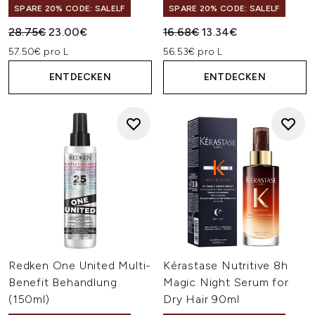
SPARE 20% CODE: SALELF
SPARE 20% CODE: SALELF
Unverbindliche Preisempfehlung:
Aktueller Preis:
Unverbindliche Preisempfehl
Aktueller Preis:
28.75€
23.00€
16.68€
13.34€
57.50€ pro L
56.53€ pro L
ENTDECKEN
ENTDECKEN
Redken One United Multi-
Kérastase Nutritive 8h
Benefit Behandlung
Magic Night Serum for
(150ml)
Dry Hair 90ml