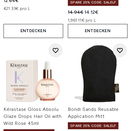
12.64€
SPARE 25% CODE: SALELF
421.33€ pro L
Unverbindliche Preisempfehl
Aktueller Preis:
14.94€
14.12€
1,961.11€ pro L
ENTDECKEN
ENTDECKEN
Kérastase Gloss Absolu
Bondi Sands Reusable
Glaze Drops Hair Oil with
Application Mitt
Wild Rose 45ml
SPARE 25% CODE: SALELF