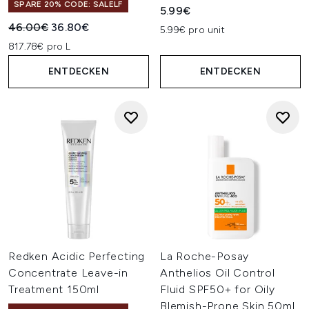
SPARE 20% CODE: SALELF
5.99€
Unverbindliche Preisempfehlung:
Aktueller Preis:
46.00€
36.80€
5.99€ pro unit
817.78€ pro L
ENTDECKEN
ENTDECKEN
Redken Acidic Perfecting
La Roche-Posay
Concentrate Leave-in
Anthelios Oil Control
Treatment 150ml
Fluid SPF50+ for Oily
Blemish-Prone Skin 50ml