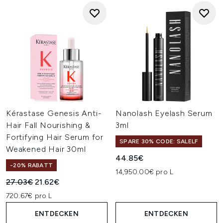
Kérastase Genesis Anti-
Nanolash Eyelash Serum
Hair Fall Nourishing &
3ml
Fortifying Hair Serum for
SPARE 30% CODE: SALELF
Weakened Hair 30ml
44.85€
-20% RABATT
14,950.00€ pro L
Unverbindliche Preisempfehlung:
Aktueller Preis:
27.03€
21.62€
720.67€ pro L
ENTDECKEN
ENTDECKEN