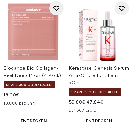
Biodance Bio Collagen-
Kérastase Genesis Serum
Real Deep Mask (4 Pack)
Anti-Chute Fortifiant
90ml
SPARE 30% CODE: SALELF
SPARE 20% CODE: SALELF
18.00€
Unverbindliche Preisempfehl
Aktueller Preis:
59.80€
47.84€
18.00€ pro unit
531.56€ pro L
ENTDECKEN
ENTDECKEN