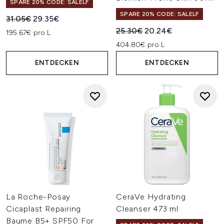
SPARE 20% CODE: SALELF
SPARE 20% CODE: SALELF
Unverbindliche Preisempfehlung:
Aktueller Preis:
31.05€
29.35€
Unverbindliche Preisempfehl
Aktueller Preis:
25.30€
20.24€
195.67€ pro L
404.80€ pro L
ENTDECKEN
ENTDECKEN
La Roche-Posay
CeraVe Hydrating
Cicaplast Repairing
Cleanser 473 ml
Baume B5+ SPF50 For