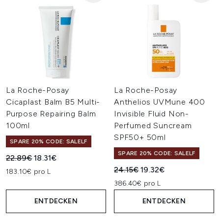
La Roche-Posay
La Roche-Posay
Cicaplast Balm B5 Multi-
Anthelios UVMune 400
Purpose Repairing Balm
Invisible Fluid Non-
100ml
Perfumed Suncream
SPF50+ 50ml
SPARE 20% CODE: SALELF
SPARE 20% CODE: SALELF
Unverbindliche Preisempfehlung:
Aktueller Preis:
22.89€
18.31€
Unverbindliche Preisempfehl
Aktueller Preis:
24.15€
19.32€
183.10€ pro L
386.40€ pro L
ENTDECKEN
ENTDECKEN