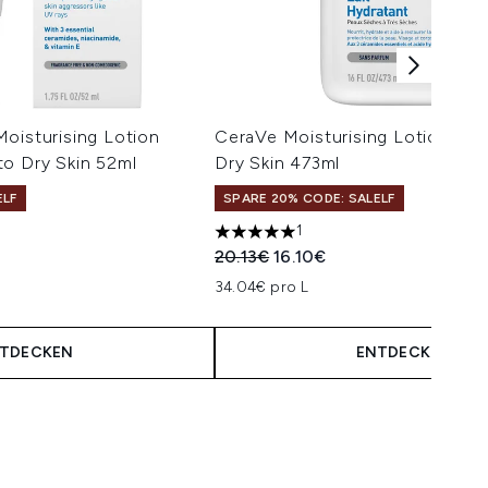
oisturising Lotion
CeraVe Moisturising Lotion for 
to Dry Skin 52ml
Dry Skin 473ml
ELF
SPARE 20% CODE: SALELF
1
isempfehlung:
is:
5 stars out of a maximum of 5
Unverbindliche Preisempfehlung:
Aktueller Preis:
20.13€
16.10€
34.04€ pro L
TDECKEN
ENTDECKEN