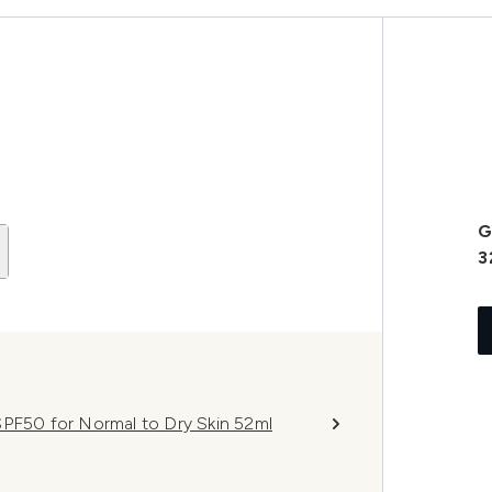
G
3
SPF50 for Normal to Dry Skin 52ml