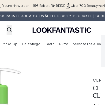
Zum Hauptinhalt springen
Freund*in werben - 15€ Rabatt für BEIDE
Über 700 Beautymar
 35% RABATT AUF AUSGEWÄHLTE BEAUTY-PRODUKTE | CODE
Make-Up
Hautpflege
Haare
Düfte
Accessoires & Tools
rmenü Anmelden (Geschenke)
Untermenü Anmelden (Marken)
Untermenü Anmelden (Beauty Box)
Untermenü Anmelden (Make-Up)
Untermenü Anmelden (Hautpflege)
Untermenü Anmelden (Haar
 ml
CERA
CER
CLE