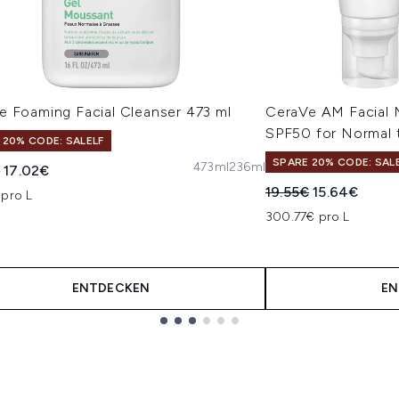
e Foaming Facial Cleanser 473 ml
CeraVe AM Facial M
SPF50 for Normal 
 20% CODE: SALELF
SPARE 20% CODE: SAL
473ml
236ml
indliche Preisempfehlung:
Aktueller Preis:
€
17.02€
Unverbindliche Pre
Aktueller Pre
19.55€
15.64€
 pro L
300.77€ pro L
ENTDECKEN
EN