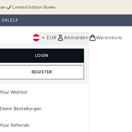
ken
Limited Edition Boxen
 SALELF
•
EUR
Anmelden
Warenkorb
Körperpflege
Im Trend & Neu
Männer
LOGIN
e)
Untermenü Anmelden (Düfte)
Untermenü Anmelden (Accessoires & Tools)
REGISTER
Your Wishlist
VE
Deine Bestellungen
AVE HYDRATING
ANSER 473 ML
Your Referrals