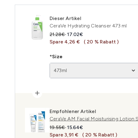
Dieser Artikel
CeraVe Hydrating Cleanser 473 ml
Unverbindliche Preisempfehlung:
Aktueller Preis:
21.28€
17.02€
Spare 4,26 €
( 20 % Rabatt )
*Size
473ml
Empfohlener Artikel
CeraVe AM Facial Moisturising Lotion 
Unverbindliche Preisempfehlung:
Aktueller Preis:
19.55€
15.64€
Spare 3,91 €
( 20 % Rabatt )