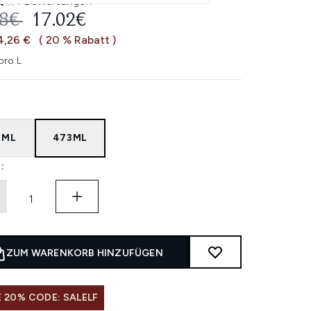
1 Bewertungen
 out of a maximum of 5
ERBINDLICHE PREISEMPFEHLUNG:
AKTUELLER PREIS:
28€
17.02€
4,26 €
( 20 % Rabatt )
pro L
6ML
473ML
:
ZUM WARENKORB HINZUFÜGEN
 20% CODE: SALELF