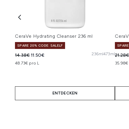
CeraVe Hydrating Cleanser 236 ml
CeraV
SPARE 20% CODE: SALELF
SPARE
236ml
473ml
Unverbindliche Preisempfehlung:
Aktueller Preis:
Unverb
14.38€
11.50€
21.28
48.73€ pro L
35.98€
ENTDECKEN
Showing slide 1