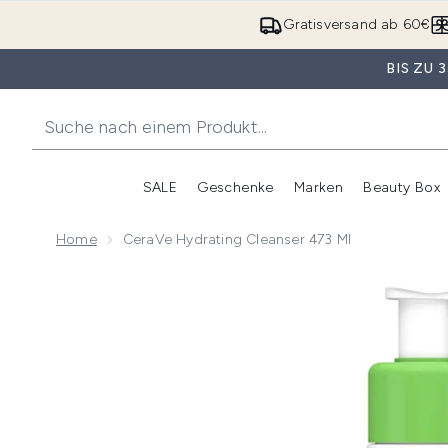
Gratisversand ab 60€
BIS ZU
SALE
Geschenke
Marken
Beauty Box
Untermenü Anmelden (SALE)
Unte
Home
CeraVe Hydrating Cleanser 473 Ml
Now showing image 1 CeraVe Hydrating Cleanser 473