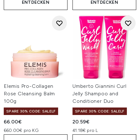
ENTDECKEN
ENTDECKEN
Elemis Pro-Collagen
Umberto Giannini Curl
Rose Cleansing Balm
Jelly Shampoo and
100g
Conditioner Duo
SPARE 30% CODE: SALELF
SPARE 30% CODE: SALELF
66.00€
20.59€
660.00€ pro KG
41.18€ pro L