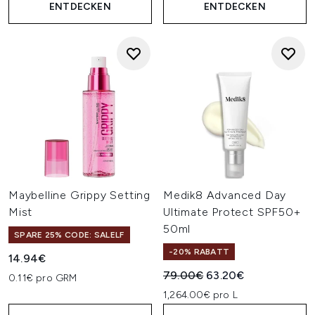
ENTDECKEN
ENTDECKEN
Maybelline Grippy Setting
Medik8 Advanced Day
Mist
Ultimate Protect SPF50+
50ml
SPARE 25% CODE: SALELF
-20% RABATT
14.94€
Unverbindliche Preisempfehl
Aktueller Preis:
79.00€
63.20€
0.11€ pro GRM
1,264.00€ pro L