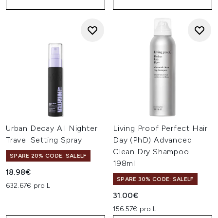
Urban Decay All Nighter
Living Proof Perfect Hair
Travel Setting Spray
Day (PhD) Advanced
Clean Dry Shampoo
SPARE 20% CODE: SALELF
198ml
18.98€
SPARE 30% CODE: SALELF
632.67€ pro L
31.00€
156.57€ pro L