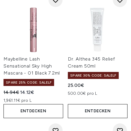
Maybelline Lash
Dr. Althea 345 Relief
Sensational Sky High
Cream 50ml
Mascara - 01 Black 7.2ml
SPARE 30% CODE: SALELF
SPARE 25% CODE: SALELF
25.00€
Unverbindliche Preisempfehlung:
Aktueller Preis:
14.94€
14.12€
500.00€ pro L
1,961.11€ pro L
ENTDECKEN
ENTDECKEN