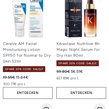
CeraVe AM Facial
Kérastase Nutritive 8h
Moisturising Lotion
Magic Night Serum for
SPF50 for Normal to Dry
Dry Hair 90ml
Skin 52ml
SPARE 20% CODE: SALELF
SPARE 20% CODE: SALELF
Unverbindliche Preisempfehl
Aktueller Preis:
59.80€
56.51€
Unverbindliche Preisempfehlung:
Aktueller Preis:
19.55€
15.64€
627.89€ pro L
300.77€ pro L
ENTDECKEN
ENTDECKEN