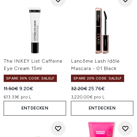
The INKEY List Caffeine
Lancôme Lash Idôle
Eye Cream 15ml
Mascara - 01 Black
SPARE 30% CODE: SALELF
SPARE 20% CODE: SALELF
Unverbindliche Preisempfehlung:
Aktueller Preis:
Unverbindliche Preisempfehl
Aktueller Preis:
11.50€
9.20€
32.20€
25.76€
613.33€ pro L
3,220.00€ pro L
ENTDECKEN
ENTDECKEN