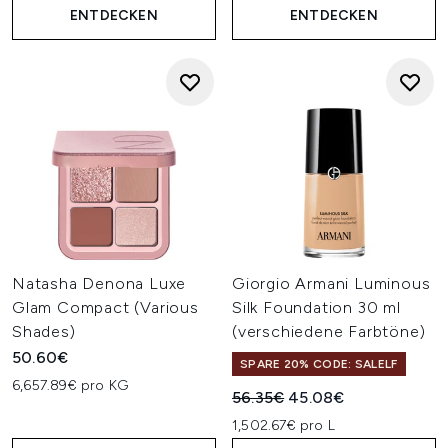
ENTDECKEN
ENTDECKEN
Natasha Denona Luxe
Giorgio Armani Luminous
Glam Compact (Various
Silk Foundation 30 ml
Shades)
(verschiedene Farbtöne)
50.60€
SPARE 20% CODE: SALELF
6,657.89€ pro KG
Unverbindliche Preisempfehl
Aktueller Preis:
56.35€
45.08€
1,502.67€ pro L