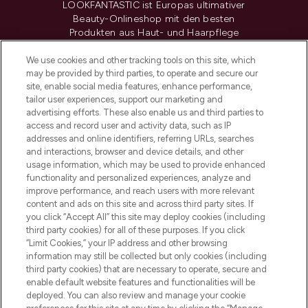
LOOKFANTASTIC ist Europas ultimativer
Beauty-Onlineshop mit den besten
Produkten aus Haut- und Haarpflege
sowie Make-Up von über 200
renommierten Marken. Shoppe online
We use cookies and other tracking tools on this site, which
may be provided by third parties, to operate and secure our
oder über die App mit kostenloser
site, enable social media features, enhance performance,
Lieferung ab einem Einkaufswert von 30€.
tailor user experiences, support our marketing and
advertising efforts. These also enable us and third parties to
Cookie-Einwilligung
access and record user and activity data, such as IP
addresses and online identifiers, referring URLs, searches
Do Not Sell or Share My Personal
Information
and interactions, browser and device details, and other
usage information, which may be used to provide enhanced
functionality and personalized experiences, analyze and
HILFE & INFORMATION
improve performance, and reach users with more relevant
content and ads on this site and across third party sites. If
you click “Accept All” this site may deploy cookies (including
IMPRESSUM
third party cookies) for all of these purposes. If you click
“Limit Cookies,” your IP address and other browsing
information may still be collected but only cookies (including
ÜBER LOOKFANTASTIC
third party cookies) that are necessary to operate, secure and
enable default website features and functionalities will be
deployed. You can also review and manage your cookie
COVID-19