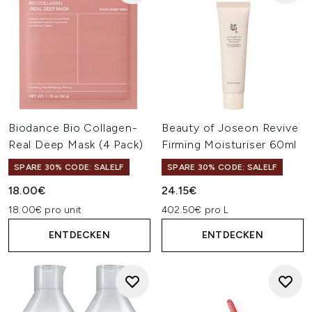
Biodance Bio Collagen-
Beauty of Joseon Revive
Real Deep Mask (4 Pack)
Firming Moisturiser 60ml
SPARE 30% CODE: SALELF
SPARE 30% CODE: SALELF
18.00€
24.15€
18.00€ pro unit
402.50€ pro L
ENTDECKEN
ENTDECKEN