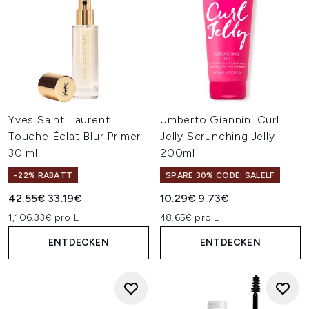
Yves Saint Laurent
Umberto Giannini Curl
Touche Éclat Blur Primer
Jelly Scrunching Jelly
30 ml
200ml
-22% RABATT
SPARE 30% CODE: SALELF
Unverbindliche Preisempfehlung:
Aktueller Preis:
Unverbindliche Preisempfehl
Aktueller Preis:
42.55€
33.19€
10.29€
9.73€
1,106.33€ pro L
48.65€ pro L
ENTDECKEN
ENTDECKEN