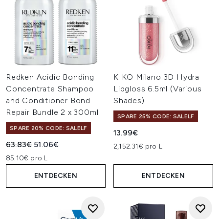
Redken Acidic Bonding
KIKO Milano 3D Hydra
Concentrate Shampoo
Lipgloss 6.5ml (Various
and Conditioner Bond
Shades)
Repair Bundle 2 x 300ml
SPARE 25% CODE: SALELF
SPARE 20% CODE: SALELF
13.99€
Unverbindliche Preisempfehlung:
Aktueller Preis:
63.83€
51.06€
2,152.31€ pro L
85.10€ pro L
ENTDECKEN
ENTDECKEN