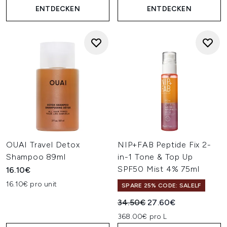
ENTDECKEN
ENTDECKEN
OUAI Travel Detox
NIP+FAB Peptide Fix 2-
Shampoo 89ml
in-1 Tone & Top Up
SPF50 Mist 4% 75ml
16.10€
16.10€ pro unit
SPARE 25% CODE: SALELF
Unverbindliche Preisempfehl
Aktueller Preis:
34.50€
27.60€
368.00€ pro L