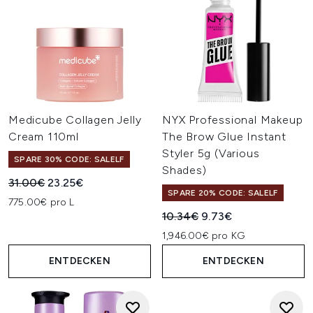
Medicube Collagen Jelly
NYX Professional Makeup
Cream 110ml
The Brow Glue Instant
Styler 5g (Various
SPARE 30% CODE: SALELF
Shades)
Unverbindliche Preisempfehlung:
Aktueller Preis:
31.00€
23.25€
SPARE 20% CODE: SALELF
775.00€ pro L
Unverbindliche Preisempfehl
Aktueller Preis:
10.34€
9.73€
1,946.00€ pro KG
ENTDECKEN
ENTDECKEN