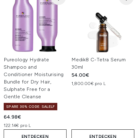
Pureology Hydrate
Medik8 C-Tetra Serum
Shampoo and
30ml
Conditioner Moisturising
54.00€
Bundle for Dry Hair,
1,800.00€ pro L
Sulphate Free for a
Gentle Cleanse
SPARE 30% CODE: SALELF
64.98€
122.14€ pro L
ENTDECKEN
ENTDECKEN