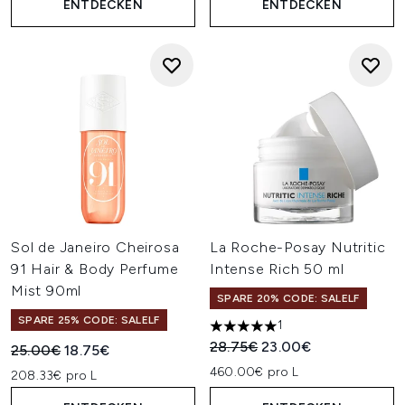
ENTDECKEN
ENTDECKEN
Sol de Janeiro Cheirosa
La Roche-Posay Nutritic
91 Hair & Body Perfume
Intense Rich 50 ml
Mist 90ml
SPARE 20% CODE: SALELF
SPARE 25% CODE: SALELF
1
5 stars out of a maximum of 
Unverbindliche Preisempfehl
Aktueller Preis:
28.75€
23.00€
Unverbindliche Preisempfehlung:
Aktueller Preis:
25.00€
18.75€
460.00€ pro L
208.33€ pro L