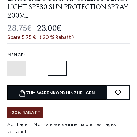
LIGHT SPF30 SUN PROTECTION SPRAY
200ML
UNVERBINDLICHE PREISEMPFEHL
AKTUELLER PREIS:
28.75€
23.00€
Spare 5,75 €
( 20 % Rabatt )
MENGE:
ZUM WARENKORB HINZUFÜGEN
-20% RABATT
Auf Lager | Normalerweise innerhalb eines Tages
versandt