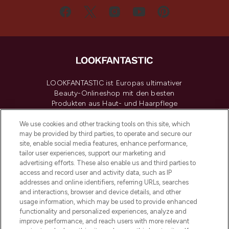
LOOKFANTASTIC ist Europas ultimativer
Beauty-Onlineshop mit den besten
Produkten aus Haut- und Haarpflege
sowie Make-Up von über 200
renommierten Marken. Shoppe online
We use cookies and other tracking tools on this site, which
may be provided by third parties, to operate and secure our
oder über die App mit kostenloser
site, enable social media features, enhance performance,
Lieferung ab einem Einkaufswert von 30€.
tailor user experiences, support our marketing and
advertising efforts. These also enable us and third parties to
Cookie-Einwilligung
access and record user and activity data, such as IP
addresses and online identifiers, referring URLs, searches
Do Not Sell or Share My Personal
Information
and interactions, browser and device details, and other
usage information, which may be used to provide enhanced
functionality and personalized experiences, analyze and
HILFE & INFORMATION
improve performance, and reach users with more relevant