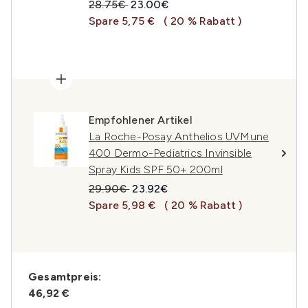
Unverbindliche Preisempfehlung:
Aktueller Preis:
28.75€
23.00€
Spare 5,75 €
( 20 % Rabatt )
Empfohlener Artikel
La Roche-Posay Anthelios UVMune
400 Dermo-Pediatrics Invinsible
Spray Kids SPF 50+ 200ml
Unverbindliche Preisempfehlung:
Aktueller Preis:
29.90€
23.92€
Spare 5,98 €
( 20 % Rabatt )
Gesamtpreis:
46,92 €