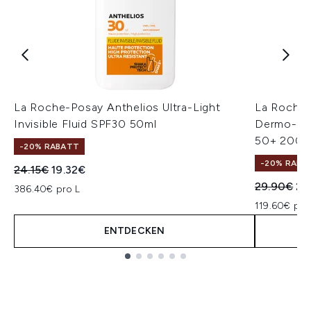
La Roche-Posay Anthelios Ultra-Light
La Roche
Invisible Fluid SPF30 50ml
Dermo-Pedi
50+ 200m
-20% RABATT
-20% RABA
Unverbindliche Preisempfehlung:
Aktueller Preis:
24.15€
19.32€
Unverbindl
Akt
29.90€
23
386.40€ pro L
119.60€ pro
ENTDECKEN
Showing slide 1