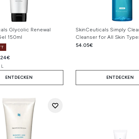
cals Glycolic Renewal
SkinCeuticals Simply Clea
Gel 150ml
Cleanser for All Skin Typ
54.05€
TT
iche Preisempfehlung:
ueller Preis:
.24€
 L
ENTDECKEN
ENTDECKEN