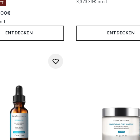
3,373.33€ pro L
TT
iche Preisempfehlung:
ueller Preis:
.00€
o L
ENTDECKEN
ENTDECKEN