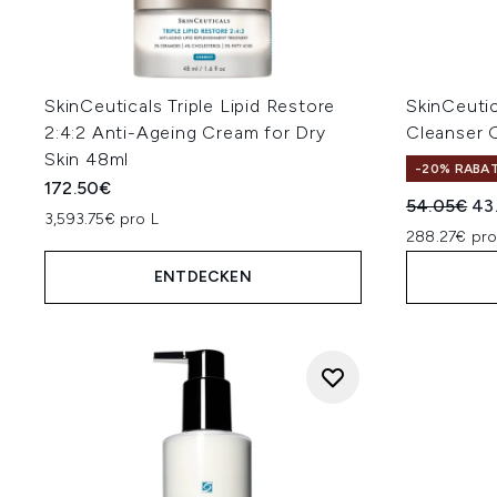
SkinCeuticals Triple Lipid Restore
SkinCeuti
2:4:2 Anti-Ageing Cream for Dry
Cleanser 
Skin 48ml
-20% RABA
172.50€
Unverbindl
Akt
54.05€
43
3,593.75€ pro L
288.27€ pro
ENTDECKEN