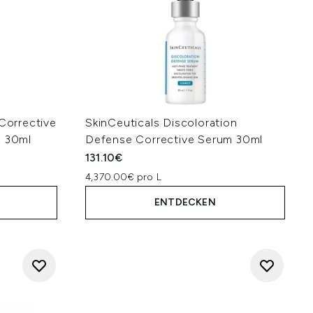
 Corrective
SkinCeuticals Discoloration
n 30ml
Defense Corrective Serum 30ml
131.10€
4,370.00€ pro L
ENTDECKEN