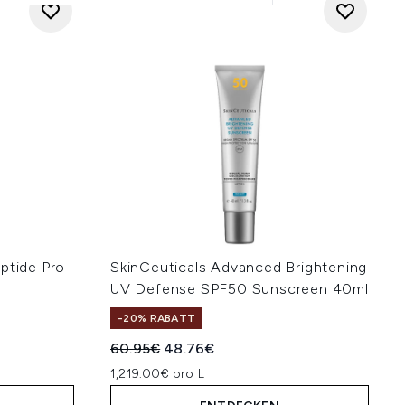
ptide Pro
SkinCeuticals Advanced Brightening
UV Defense SPF50 Sunscreen 40ml
-20% RABATT
Unverbindliche Preisempfehlung:
Aktueller Preis:
60.95€
48.76€
1,219.00€ pro L