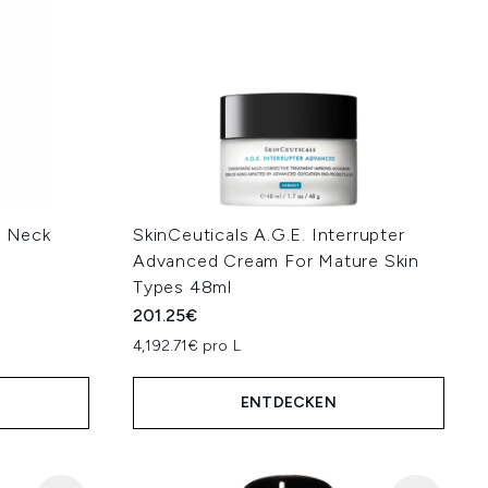
R Neck
SkinCeuticals A.G.E. Interrupter
Advanced Cream For Mature Skin
Types 48ml
201.25€
4,192.71€ pro L
ENTDECKEN