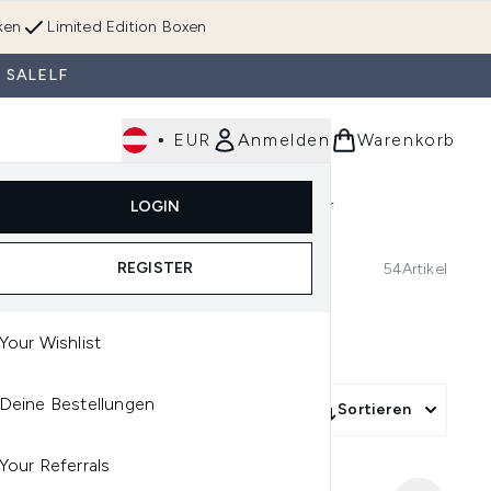
ken
Limited Edition Boxen
 SALELF
•
EUR
Anmelden
Warenkorb
Körperpflege
Im Trend & Neu
Männer
LOGIN
e)
Untermenü Anmelden (Düfte)
Untermenü Anmelden (Accessoires & Tools)
REGISTER
54
Artikel
Your Wishlist
Deine Bestellungen
More Filters +
Sortieren
Your Referrals