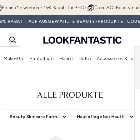
Zum Hauptinhalt springen
Freund*in werben - 15€ Rabatt für BEIDE
Über 700 Beautymar
 35% RABATT AUF AUSGEWÄHLTE BEAUTY-PRODUKTE | CODE
Make-Up
Hautpflege
Haare
Düfte
Accessoires & Tools
rmenü Anmelden (Geschenke)
Untermenü Anmelden (Marken)
Untermenü Anmelden (Beauty Box)
Untermenü Anmelden (Make-Up)
Untermenü Anmelden (Hautpflege)
Untermenü Anmelden (Haar
ALLE PRODUKTE
Beauty Skincare Format
Hautpflege bei Hauttyp