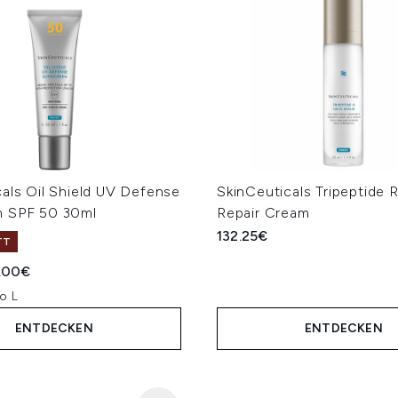
als Oil Shield UV Defense
SkinCeuticals Tripeptide 
 SPF 50 30ml
Repair Cream
132.25€
TT
iche Preisempfehlung:
ueller Preis:
.00€
o L
ENTDECKEN
ENTDECKEN