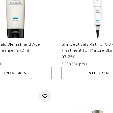
cals Blemish and Age
SkinCeuticals Retinol 0.3
leanser 240ml
Treatment for Mature Ski
97.75€
 L
3,258.33€ pro L
ENTDECKEN
ENTDECKEN