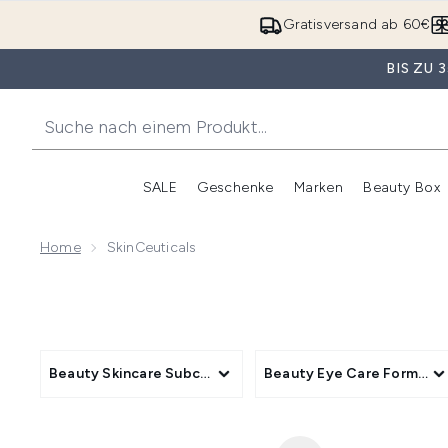
Gratisversand ab 60€
BIS ZU
SALE
Geschenke
Marken
Beauty Box
Untermenü Anmelden (SALE)
Unte
Home
SkinCeuticals
Beauty Skincare Subcategory
Beauty Eye Care Format