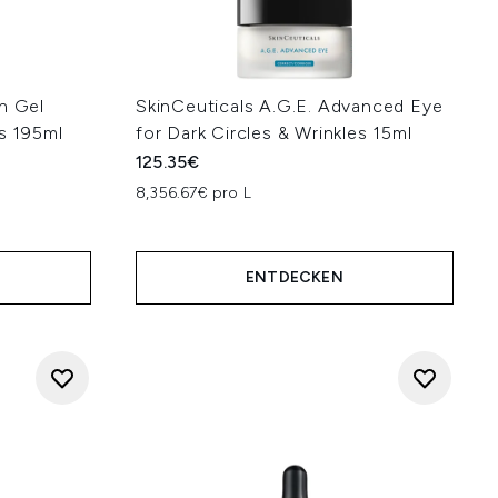
n Gel
SkinCeuticals A.G.E. Advanced Eye
es 195ml
for Dark Circles & Wrinkles 15ml
125.35€
8,356.67€ pro L
ENTDECKEN