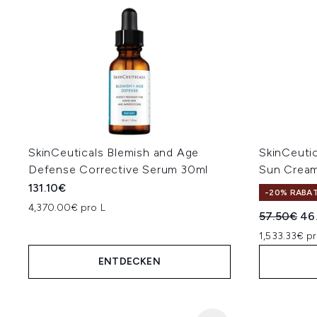
SkinCeuticals Blemish and Age
SkinCeutic
Defense Corrective Serum 30ml
Sun Cream
131.10€
-20% RABA
4,370.00€ pro L
Unverbindl
Akt
57.50€
46
1,533.33€ pr
ENTDECKEN