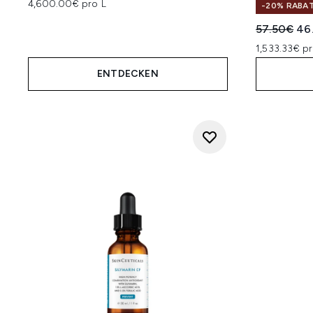
4,600.00€ pro L
-20% RABA
Unverbindl
Akt
57.50€
46
1,533.33€ pr
ENTDECKEN