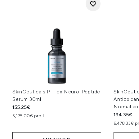
SkinCeuticals P-Tiox Neuro-Peptide
SkinCeutic
Serum 30ml
Antioxidan
Normal an
155.25€
194.35€
5,175.00€ pro L
6,478.33€ p