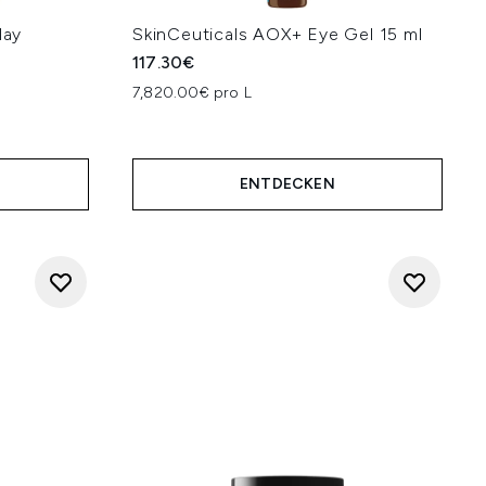
lay
SkinCeuticals AOX+ Eye Gel 15 ml
117.30€
7,820.00€ pro L
ENTDECKEN