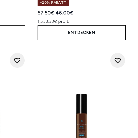
-20% RABATT
Unverbindliche Preisempfehlung:
Aktueller Preis:
57.50€
46.00€
1,533.33€ pro L
ENTDECKEN