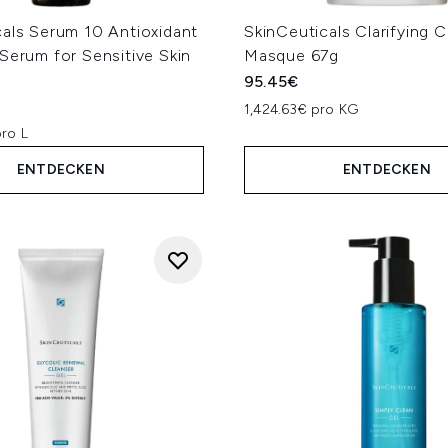
cals Serum 10 Antioxidant
SkinCeuticals Clarifying C
Serum for Sensitive Skin
Masque 67g
95.45€
1,424.63€ pro KG
ro L
ENTDECKEN
ENTDECKEN