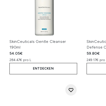
SkinCeuticals Gentle Cleanser
SkinCeuti
190ml
Defense C
54.05€
59.80€
284.47€ pro L
249.17€ pro
ENTDECKEN