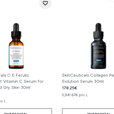
als C E Ferulic
SkinCeuticals Collagen Pe
t Vitamin C Serum for
Solution Serum 30ml
d Dry Skin 30ml
178.25€
5,941.67€ pro L
ro L