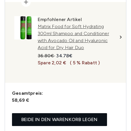
Empfohlener Artikel
Matrix Food for Soft Hydrating
300ml Shampoo and Conditioner
with Avocado Oil and Hyaluronic
Acid for Dry Hair Duo
Unverbindliche Preisempfehlung:
Aktueller Preis:
36.80€
34.78€
Spare 2,02 €
( 5 % Rabatt )
Gesamtpreis:
58,69 €
BEIDE IN DEN WARENKORB LEGEN