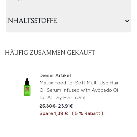
INHALTSSTOFFE
HÄUFIG ZUSAMMEN GEKAUFT
Dieser Artikel
Matrix Food for Soft Multi-Use Hair
Oil Serum Infused with Avocado Oil
for All Dry Hair 50ml
Unverbindliche Preisempfehlung:
Aktueller Preis:
25.30€
23.91€
Spare 1,39 €
( 5 % Rabatt )