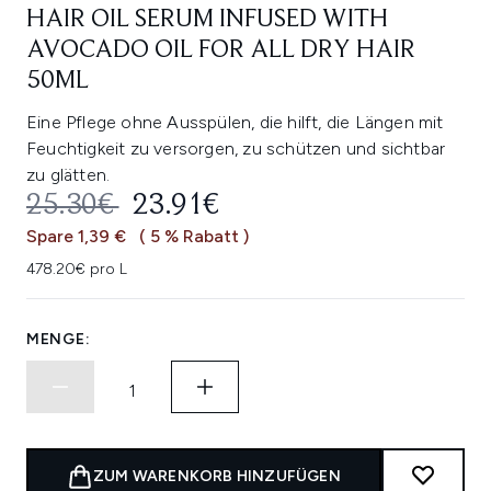
HAIR OIL SERUM INFUSED WITH
AVOCADO OIL FOR ALL DRY HAIR
50ML
Eine Pflege ohne Ausspülen, die hilft, die Längen mit
Feuchtigkeit zu versorgen, zu schützen und sichtbar
zu glätten.
UNVERBINDLICHE PREISEMPFEHL
AKTUELLER PREIS:
25.30€
23.91€
Spare 1,39 €
( 5 % Rabatt )
478.20€ pro L
MENGE:
ZUM WARENKORB HINZUFÜGEN