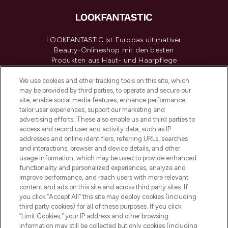
LOOKFANTASTIC ist Europas ultimativer
Beauty-Onlineshop mit den besten
Produkten aus Haut- und Haarpflege
sowie Make-Up von über 200
renommierten Marken. Shoppe online
We use cookies and other tracking tools on this site, which
may be provided by third parties, to operate and secure our
oder über die App mit kostenloser
site, enable social media features, enhance performance,
Lieferung ab einem Einkaufswert von 30€.
tailor user experiences, support our marketing and
advertising efforts. These also enable us and third parties to
Cookie-Einwilligung
access and record user and activity data, such as IP
addresses and online identifiers, referring URLs, searches
Do Not Sell or Share My Personal
Information
and interactions, browser and device details, and other
usage information, which may be used to provide enhanced
functionality and personalized experiences, analyze and
HILFE & INFORMATION
improve performance, and reach users with more relevant
content and ads on this site and across third party sites. If
you click “Accept All” this site may deploy cookies (including
IMPRESSUM
third party cookies) for all of these purposes. If you click
“Limit Cookies,” your IP address and other browsing
information may still be collected but only cookies (including