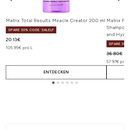
Matrix Total Results Miracle Creator 200 ml
Matrix Fo
Shampoo a
SPARE 30% CODE: SALELF
and Hyalu
20.13€
SPARE 30% 
105.95€ pro L
Unverbindl
Akt
36.80€
34
57.97€ pro 
ENTDECKEN
Showing slide 1