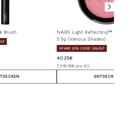
k Brush
NARS Light Reflecting™ Lumini
5.5g (Various Shades)
ELF
SPARE 20% CODE: SALELF
40.25€
7,318.18€ pro KG
TDECKEN
ENTDECKEN