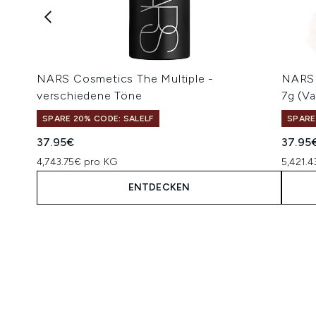
NARS Cosmetics The Multiple -
NARS 
verschiedene Töne
7g (V
SPARE 20% CODE: SALELF
SPARE
37.95€
37.95
4,743.75€ pro KG
5,421.
ENTDECKEN
Showing slide 1