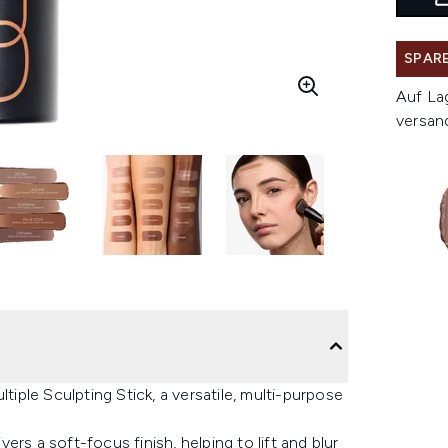
SPARE
Auf La
versan
ple Sculpting Stick, a versatile, multi-purpose
rs a soft-focus finish, helping to lift and blur