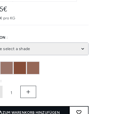
95€
5€ pro KG
ON :
e select a shade
:
ZUM WARENKORB HINZUFÜGEN