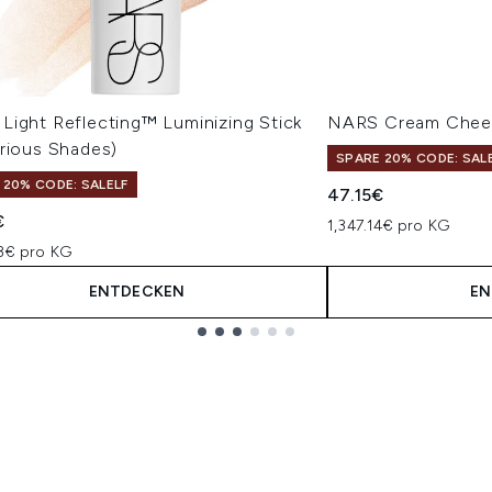
Light Reflecting™ Luminizing Stick
NARS Cream Chee
arious Shades)
SPARE 20% CODE: SAL
 20% CODE: SALELF
47.15€
€
1,347.14€ pro KG
43€ pro KG
ENTDECKEN
EN