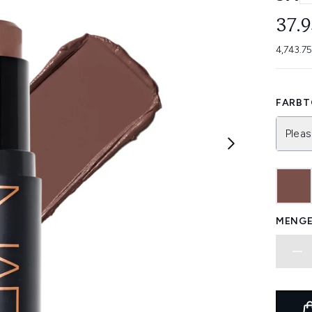
37.
4,743.7
FARBT
Pleas
MENGE