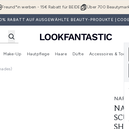
Zum Hauptinhalt springen
Freund*in werben - 15€ Rabatt für BEIDE
Über 700 Beautymar
 30% RABATT AUF AUSGEWÄHLTE BEAUTY-PRODUKTE | CODE
Make-Up
Hautpflege
Haare
Düfte
Accessoires & Tools
rmenü Anmelden (Geschenke)
Untermenü Anmelden (Marken)
Untermenü Anmelden (Beauty Box)
Untermenü Anmelden (Make-Up)
Untermenü Anmelden (Hautpflege)
Untermenü Anmelden (Haar
Shades)
ck 8g (Various Shades)
NAR
NAR
SCU
SHA