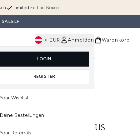
ken
Limited Edition Boxen
 SALELF
•
EUR
Anmelden
Warenkorb
Körperpflege
Im Trend & Neu
Männer
LOGIN
e)
Untermenü Anmelden (Düfte)
Untermenü Anmelden (Accessoires & Tools)
REGISTER
Your Wishlist
S
Deine Bestellungen
S THE MULTIPLE
LPTING STICK 8G (VARIOUS
Your Referrals
DES)