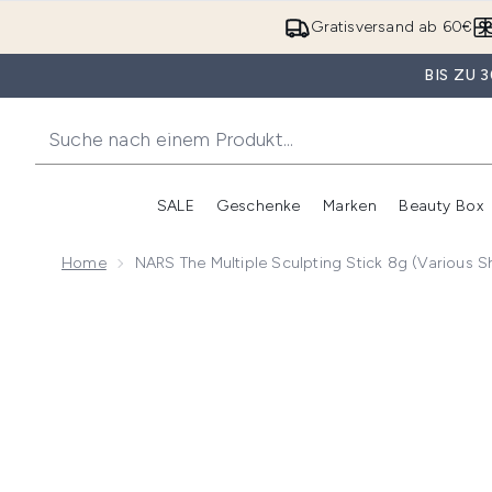
Gratisversand ab 60€
BIS ZU
SALE
Geschenke
Marken
Beauty Box
Untermenü Anmelden (SALE)
Unte
Home
NARS The Multiple Sculpting Stick 8g (Various 
Now showing image 1 NARS The Multiple Sculpting Sti