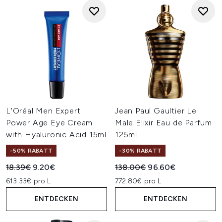
L'Oréal Men Expert
Jean Paul Gaultier Le
Power Age Eye Cream
Male Elixir Eau de Parfum
with Hyaluronic Acid 15ml
125ml
-50% RABATT
-30% RABATT
Unverbindliche Preisempfehlung:
Aktueller Preis:
Unverbindliche Preisempfehl
Aktueller Preis:
18.39€
9.20€
138.00€
96.60€
613.33€ pro L
772.80€ pro L
ENTDECKEN
ENTDECKEN