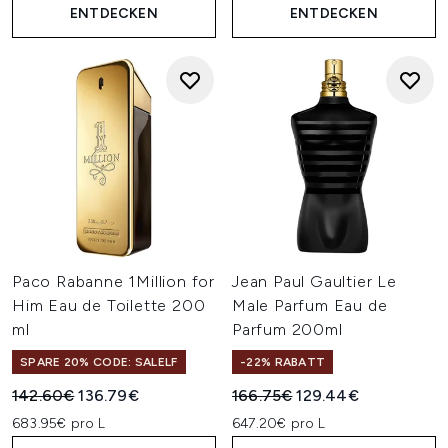
ENTDECKEN
ENTDECKEN
Paco Rabanne 1Million for
Jean Paul Gaultier Le
Him Eau de Toilette 200
Male Parfum Eau de
ml
Parfum 200ml
SPARE 20% CODE: SALELF
-22% RABATT
Unverbindliche Preisempfehlung:
Aktueller Preis:
Unverbindliche Preisempfehl
Aktueller Preis:
142.60€
136.79€
166.75€
129.44€
683.95€ pro L
647.20€ pro L