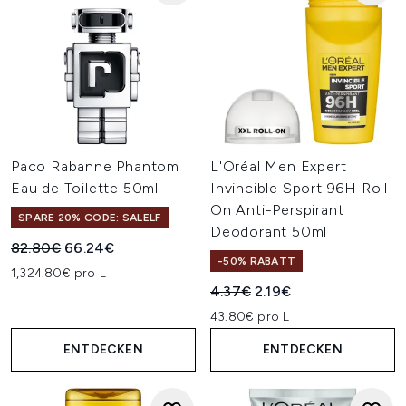
Paco Rabanne Phantom
L'Oréal Men Expert
Eau de Toilette 50ml
Invincible Sport 96H Roll
On Anti-Perspirant
SPARE 20% CODE: SALELF
Deodorant 50ml
Unverbindliche Preisempfehlung:
Aktueller Preis:
82.80€
66.24€
-50% RABATT
1,324.80€ pro L
Unverbindliche Preisempfehl
Aktueller Preis:
4.37€
2.19€
43.80€ pro L
ENTDECKEN
ENTDECKEN