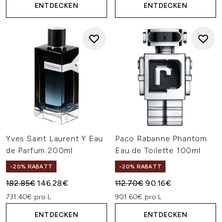
ENTDECKEN
ENTDECKEN
Yves Saint Laurent Y Eau
Paco Rabanne Phantom
de Parfum 200ml
Eau de Toilette 100ml
-20% RABATT
-20% RABATT
Unverbindliche Preisempfehlung:
Aktueller Preis:
Unverbindliche Preisempfehl
Aktueller Preis:
182.85€
146.28€
112.70€
90.16€
731.40€ pro L
901.60€ pro L
ENTDECKEN
ENTDECKEN