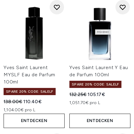
Yves Saint Laurent
Yves Saint Laurent Y Eau
MYSLF Eau de Parfum
de Parfum 100ml
100ml
SPARE 20% CODE: SALELF
SPARE 20% CODE: SALELF
Unverbindliche Preisempfehl
Aktueller Preis:
132.25€
105.17€
Unverbindliche Preisempfehlung:
Aktueller Preis:
138.00€
110.40€
1,051.70€ pro L
1,104.00€ pro L
ENTDECKEN
ENTDECKEN