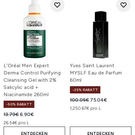
L'Oréal Men Expert
Yves Saint Laurent
Derma Control Purifying
MYSLF Eau de Parfum
Cleansing Gel with 2%
60ml
Salicylic acid +
-25% RABATT
Niacinamide 260ml
Unverbindliche Preisempfehl
Aktueller Preis:
100.05€
75.04€
-50% RABATT
1,250.67€ pro L
Unverbindliche Preisempfehlung:
Aktueller Preis:
13.79€
6.90€
26.54€ pro L
ENTDECKEN
ENTDECKEN