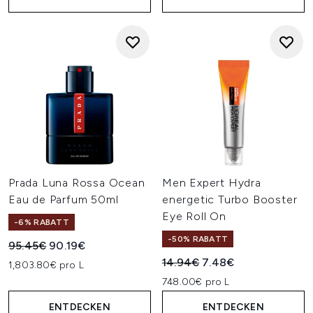
Prada Luna Rossa Ocean
Men Expert Hydra
Eau de Parfum 50ml
energetic Turbo Booster
Eye Roll On
-6% RABATT
-50% RABATT
Unverbindliche Preisempfehlung:
Aktueller Preis:
95.45€
90.19€
Unverbindliche Preisempfehl
Aktueller Preis:
14.94€
7.48€
1,803.80€ pro L
748.00€ pro L
ENTDECKEN
ENTDECKEN