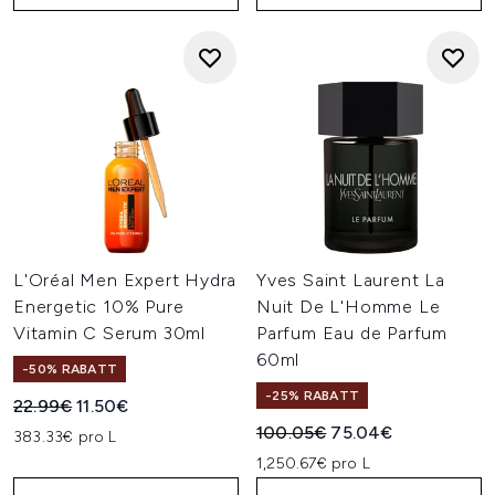
L'Oréal Men Expert Hydra
Yves Saint Laurent La
Energetic 10% Pure
Nuit De L'Homme Le
Vitamin C Serum 30ml
Parfum Eau de Parfum
60ml
-50% RABATT
-25% RABATT
Unverbindliche Preisempfehlung:
Aktueller Preis:
22.99€
11.50€
Unverbindliche Preisempfehl
Aktueller Preis:
100.05€
75.04€
383.33€ pro L
1,250.67€ pro L