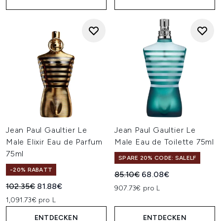
Jean Paul Gaultier Le
Jean Paul Gaultier Le
Male Elixir Eau de Parfum
Male Eau de Toilette 75ml
75ml
SPARE 20% CODE: SALELF
-20% RABATT
Unverbindliche Preisempfehl
Aktueller Preis:
85.10€
68.08€
Unverbindliche Preisempfehlung:
Aktueller Preis:
102.35€
81.88€
907.73€ pro L
1,091.73€ pro L
ENTDECKEN
ENTDECKEN