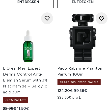
ENTDECKEN
ENTDECKEN
L'Oréal Men Expert
Paco Rabanne Phantom
Derma Control Anti-
Parfum 100ml
Blemish Serum with 3%
SPARE 20% CODE: SALELF
Niacinamide + Salicylic
Unverbindliche Preisempfehl
Aktueller Preis:
124.20€
99.36€
acid 30ml
993.60€ pro L
-50% RABATT
Unverbindliche Preisempfehlung:
Aktueller Preis:
22.99€
11.50€