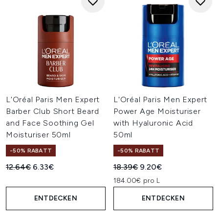
L'Oréal Paris Men Expert
L'Oréal Paris Men Expert
Barber Club Short Beard
Power Age Moisturiser
and Face Soothing Gel
with Hyaluronic Acid
Moisturiser 50ml
50ml
-50% RABATT
-50% RABATT
Unverbindliche Preisempfehlung:
Aktueller Preis:
Unverbindliche Preisempfehl
Aktueller Preis:
12.64€
6.33€
18.39€
9.20€
184.00€ pro L
ENTDECKEN
ENTDECKEN