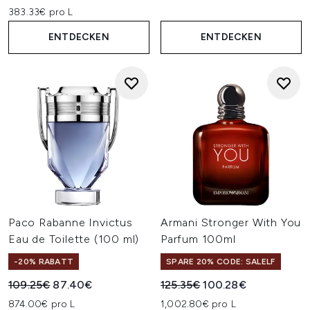
383.33€ pro L
ENTDECKEN
ENTDECKEN
Paco Rabanne Invictus
Armani Stronger With You
Eau de Toilette (100 ml)
Parfum 100ml
-20% RABATT
SPARE 20% CODE: SALELF
Unverbindliche Preisempfehlung:
Aktueller Preis:
Unverbindliche Preisempfehl
Aktueller Preis:
109.25€
87.40€
125.35€
100.28€
874.00€ pro L
1,002.80€ pro L