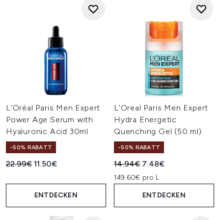
L'Oréal Paris Men Expert
L'Oreal Paris Men Expert
Power Age Serum with
Hydra Energetic
Hyaluronic Acid 30ml
Quenching Gel (50 ml)
-50% RABATT
-50% RABATT
Unverbindliche Preisempfehlung:
Aktueller Preis:
Unverbindliche Preisempfehl
Aktueller Preis:
22.99€
11.50€
14.94€
7.48€
149.60€ pro L
ENTDECKEN
ENTDECKEN