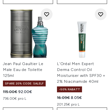
Jean Paul Gaultier Le
L'Oréal Men Expert
Male Eau de Toilette
Derma Control Oil
125ml
Moisturiser with SPF30 +
2% Niacinamide 40ml
SPARE 20% CODE: SALELF
-50% RABATT
Unverbindliche Preisempfehlung:
Aktueller Preis:
115.00€
92.00€
Unverbindliche Preisempfehl
Aktueller Preis:
16.09€
8.05€
736.00€ pro L
201.25€ pro L