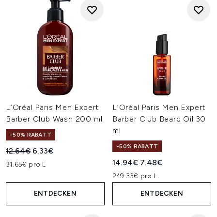
L’Oréal Paris Men Expert
L’Oréal Paris Men Expert
Barber Club Wash 200 ml
Barber Club Beard Oil 30
ml
-50% RABATT
-50% RABATT
Unverbindliche Preisempfehlung:
Aktueller Preis:
12.64€
6.33€
Unverbindliche Preisempfehl
Aktueller Preis:
14.94€
7.48€
31.65€ pro L
249.33€ pro L
ENTDECKEN
ENTDECKEN