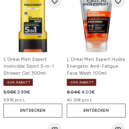
L'Oréal Men Expert
L'Oréal Men Expert Hydra
Invincible Sport 5-in-1
Energetic Anti-Fatigue
Shower Gel 300ml
Face Wash 100ml
-50% RABATT
-50% RABATT
Unverbindliche Preisempfehlung:
Aktueller Preis:
Unverbindliche Preisempfehl
Aktueller Preis:
5.98€
2.99€
8.04€
4.03€
9.97€ pro L
40.30€ pro L
ENTDECKEN
ENTDECKEN