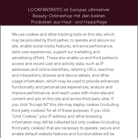
LOOKFANTASTIC ist Europas ultimativer
Beauty-Onlineshop mit den besten
Produkten aus Haut- und Haarpflege
sowie Make-Up von über 200
renommierten Marken. Shoppe online
We use cookies and other tracking tools on this site, which
may be provided by third parties, to operate and secure our
oder über die App mit kostenloser
site, enable social media features, enhance performance,
Lieferung ab einem Einkaufswert von 30€.
tailor user experiences, support our marketing and
advertising efforts. These also enable us and third parties to
Cookie-Einwilligung
access and record user and activity data, such as IP
addresses and online identifiers, referring URLs, searches
Do Not Sell or Share My Personal
Information
and interactions, browser and device details, and other
usage information, which may be used to provide enhanced
functionality and personalized experiences, analyze and
HILFE & INFORMATION
improve performance, and reach users with more relevant
content and ads on this site and across third party sites. If
you click “Accept All” this site may deploy cookies (including
IMPRESSUM
third party cookies) for all of these purposes. If you click
“Limit Cookies,” your IP address and other browsing
information may still be collected but only cookies (including
ÜBER LOOKFANTASTIC
third party cookies) that are necessary to operate, secure and
enable default website features and functionalities will be