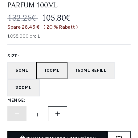
PARFUM 100ML
UNVERBINDLICHE PREISEMPFEHL
AKTUELLER PREIS:
132.25€
105.80€
Spare 26,45 €
( 20 % Rabatt )
1,058.00€ pro L
SIZE:
60ML
100ML
150ML REFILL
200ML
MENGE: