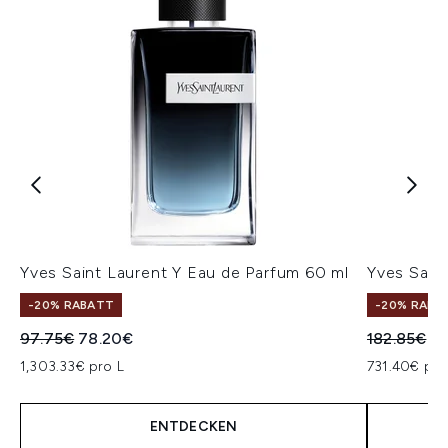
Yves Saint Laurent Y Eau de Parfum 60 ml
Yves Sain
-20% RABATT
-20% RABA
Unverbindliche Preisempfehlung:
Aktueller Preis:
Unverbindl
Ak
97.75€
78.20€
182.85€
14
1,303.33€ pro L
731.40€ pro
ENTDECKEN