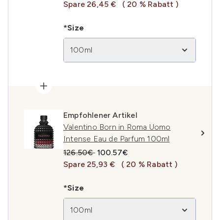
Spare 26,45 €
( 20 % Rabatt )
*Size
100ml
Empfohlener Artikel
Valentino Born in Roma Uomo
Intense Eau de Parfum 100ml
Unverbindliche Preisempfehlung:
Aktueller Preis:
126.50€
100.57€
Spare 25,93 €
( 20 % Rabatt )
*Size
100ml