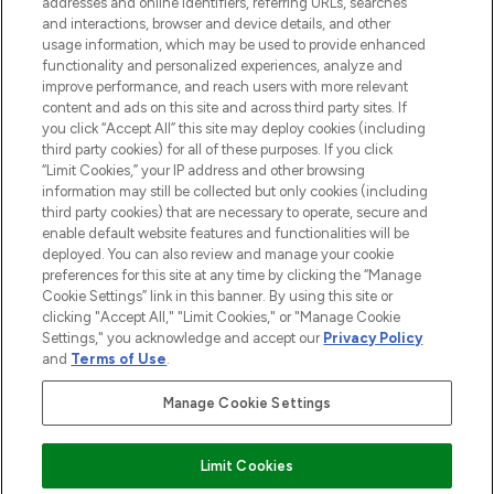
addresses and online identifiers, referring URLs, searches
Do Not Sell or Share My Personal
Information
and interactions, browser and device details, and other
usage information, which may be used to provide enhanced
functionality and personalized experiences, analyze and
HILFE & INFORMATION
improve performance, and reach users with more relevant
content and ads on this site and across third party sites. If
you click “Accept All” this site may deploy cookies (including
IMPRESSUM
third party cookies) for all of these purposes. If you click
“Limit Cookies,” your IP address and other browsing
information may still be collected but only cookies (including
ÜBER LOOKFANTASTIC
third party cookies) that are necessary to operate, secure and
enable default website features and functionalities will be
deployed. You can also review and manage your cookie
COVID-19
preferences for this site at any time by clicking the “Manage
Cookie Settings” link in this banner. By using this site or
clicking "Accept All," "Limit Cookies," or "Manage Cookie
Settings," you acknowledge and accept our
Privacy Policy
and
Terms of Use
.
Pay Securely With
Manage Cookie Settings
Limit Cookies