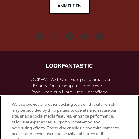
ANMELDEN
LOOKFANTASTIC ist Europas ultimativer
Beauty-Onlineshop mit den besten
Produkten aus Haut- und Haarpflege
sowie Make-Up von über 200
renommierten Marken. Shoppe online
We use cookies and other tracking tools on this site, which
may be provided by third parties, to operate and secure our
oder über die App mit kostenloser
site, enable social media features, enhance performance,
Lieferung ab einem Einkaufswert von 30€.
tailor user experiences, support our marketing and
advertising efforts. These also enable us and third parties to
Cookie-Einwilligung
access and record user and activity data, such as IP