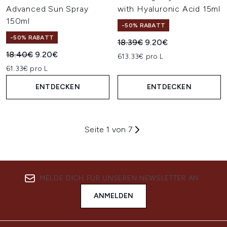
Advanced Sun Spray
with Hyaluronic Acid 15ml
150ml
-50% RABATT
-50% RABATT
Unverbindliche Preisempfehl
Aktueller Preis:
18.39€
9.20€
Unverbindliche Preisempfehlung:
Aktueller Preis:
18.40€
9.20€
613.33€ pro L
61.33€ pro L
ENTDECKEN
ENTDECKEN
Seite 1 von 7
MELDE DICH FÜR UNSEREN NEWSLETTER AN
ANMELDEN