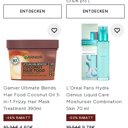
53.67€ pro L
ENTDECKEN
ENTDECKEN
Garnier Ultimate Blends
L'Oreal Paris Hydra
Hair Food Coconut Oil 3-
Genius Liquid Care
in-1 Frizzy Hair Mask
Moisturiser Combination
Treatment 390ml
Skin 70 ml
-56% RABATT
-50% RABATT
Unverbindliche Preisempfehlung:
Aktueller Preis:
Unverbindliche Preisempfehl
Aktueller Preis:
10.34€
4.60€
19.54€
9.78€