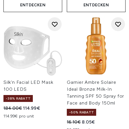
ENTDECKEN
ENTDECKEN
Silk'n Facial LED Mask
Garnier Ambre Solaire
100 LEDS
Ideal Bronze Milk-In
Tanning SPF 50 Spray for
-38% RABATT
Face and Body 150ml
Unverbindliche Preisempfehlung:
Aktueller Preis:
184.00€
114.99€
-50% RABATT
114.99€ pro unit
Unverbindliche Preisempfehl
Aktueller Preis:
16.10€
8.05€