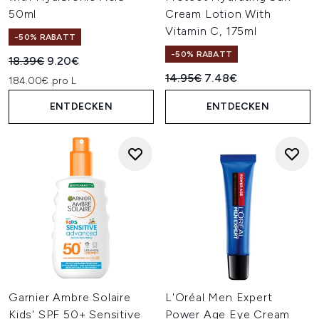
50ml
Cream Lotion With
Vitamin C, 175ml
-50% RABATT
-50% RABATT
Unverbindliche Preisempfehlung:
Aktueller Preis:
18.39€
9.20€
Unverbindliche Preisempfehl
Aktueller Preis:
14.95€
7.48€
184.00€ pro L
ENTDECKEN
ENTDECKEN
Garnier Ambre Solaire
L'Oréal Men Expert
Kids' SPF 50+ Sensitive
Power Age Eye Cream