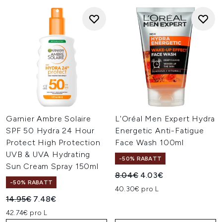
Garnier Ambre Solaire
L'Oréal Men Expert Hydra
SPF 50 Hydra 24 Hour
Energetic Anti-Fatigue
Protect High Protection
Face Wash 100ml
UVB & UVA Hydrating
-50% RABATT
Sun Cream Spray 150ml
Unverbindliche Preisempfehl
Aktueller Preis:
8.04€
4.03€
-50% RABATT
40.30€ pro L
Unverbindliche Preisempfehlung:
Aktueller Preis:
14.95€
7.48€
42.74€ pro L