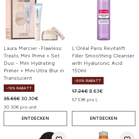
Laura Mercier -Flawless
L'Oréal Paris Revitalift
Treats Mini Prime + Set
Filler Smoothing Cleanser
Duo - Mini Hydrating
with Hyaluronic Acid
Primer + Mini Ultra Blur in
150ml
Translucent
-50% RABATT
-15% RABATT
Unverbindliche Preisempfehl
Aktueller Preis:
17.24€
8.63€
Unverbindliche Preisempfehlung:
Aktueller Preis:
35.65€
30.30€
57.53€ pro L
30.30€ pro unit
ENTDECKEN
ENTDECKEN