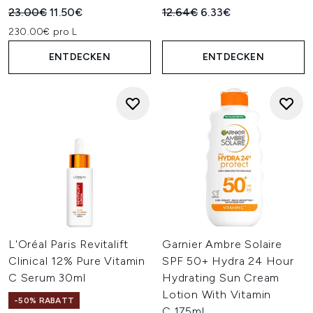
Unverbindliche Preisempfehlung:
Aktueller Preis:
Unverbindliche Preisempfehl
Aktueller Preis:
23.00€
11.50€
12.64€
6.33€
230.00€ pro L
ENTDECKEN
ENTDECKEN
L'Oréal Paris Revitalift
Garnier Ambre Solaire
Clinical 12% Pure Vitamin
SPF 50+ Hydra 24 Hour
C Serum 30ml
Hydrating Sun Cream
Lotion With Vitamin
-50% RABATT
C,175ml