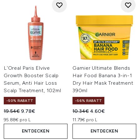
L'Oreal Paris Elvive
Garnier Ultimate Blends
Growth Booster Scalp
Hair Food Banana 3-in-1
Serum, Anti Hair Loss
Dry Hair Mask Treatment
Scalp Treatment, 102ml
390ml
-50% RABATT
-56% RABATT
Unverbindliche Preisempfehlung:
Aktueller Preis:
Unverbindliche Preisempfehl
Aktueller Preis:
19.54€
9.78€
10.34€
4.60€
95.88€ pro L
11.79€ pro L
ENTDECKEN
ENTDECKEN