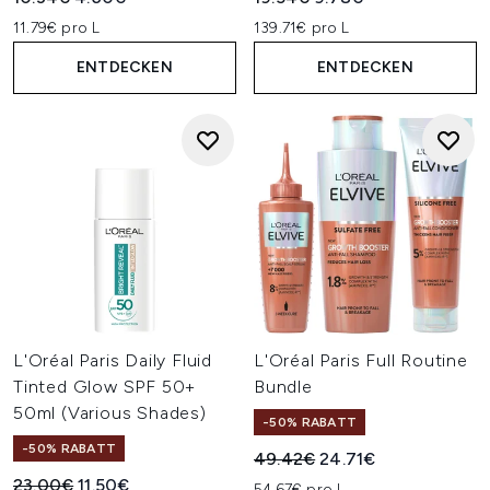
11.79€ pro L
139.71€ pro L
ENTDECKEN
ENTDECKEN
L'Oréal Paris Daily Fluid
L'Oréal Paris Full Routine
Tinted Glow SPF 50+
Bundle
50ml (Various Shades)
-50% RABATT
-50% RABATT
Unverbindliche Preisempfehl
Aktueller Preis:
49.42€
24.71€
Unverbindliche Preisempfehlung:
Aktueller Preis:
23.00€
11.50€
54.67€ pro L