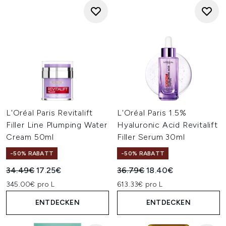
L'Oréal Paris Revitalift
L'Oréal Paris 1.5%
Filler Line Plumping Water
Hyaluronic Acid Revitalift
Cream 50ml
Filler Serum 30ml
-50% RABATT
-50% RABATT
Unverbindliche Preisempfehlung:
Aktueller Preis:
Unverbindliche Preisempfehl
Aktueller Preis:
34.49€
17.25€
36.79€
18.40€
345.00€ pro L
613.33€ pro L
ENTDECKEN
ENTDECKEN