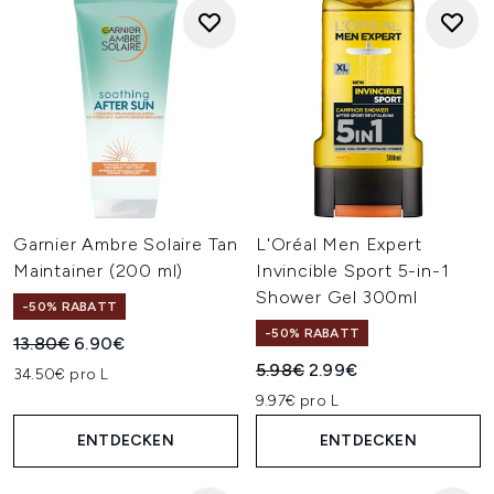
Garnier Ambre Solaire Tan
L'Oréal Men Expert
Maintainer (200 ml)
Invincible Sport 5-in-1
Shower Gel 300ml
-50% RABATT
-50% RABATT
Unverbindliche Preisempfehlung:
Aktueller Preis:
13.80€
6.90€
Unverbindliche Preisempfehl
Aktueller Preis:
5.98€
2.99€
34.50€ pro L
9.97€ pro L
ENTDECKEN
ENTDECKEN