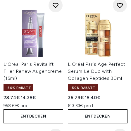
L’Oréal Paris Revitalift
L'Oréal Paris Age Perfect
Filler Renew Augencreme
Serum Le Duo with
(15ml)
Collagen Peptides 30ml
-50% RABATT
-50% RABATT
Unverbindliche Preisempfehlung:
Aktueller Preis:
Unverbindliche Preisempfehl
Aktueller Preis:
28.74€
14.38€
36.79€
18.40€
958.67€ pro L
613.33€ pro L
ENTDECKEN
ENTDECKEN