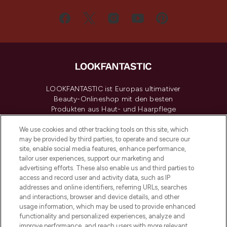
LOOKFANTASTIC ist Europas ultimativer
Beauty-Onlineshop mit den besten
Produkten aus Haut- und Haarpflege
sowie Make-Up von über 200
renommierten Marken. Shoppe online
We use cookies and other tracking tools on this site, which
may be provided by third parties, to operate and secure our
oder über die App mit kostenloser
site, enable social media features, enhance performance,
Lieferung ab einem Einkaufswert von 30€.
tailor user experiences, support our marketing and
advertising efforts. These also enable us and third parties to
Cookie-Einwilligung
access and record user and activity data, such as IP
addresses and online identifiers, referring URLs, searches
Do Not Sell or Share My Personal
Information
and interactions, browser and device details, and other
usage information, which may be used to provide enhanced
functionality and personalized experiences, analyze and
HILFE & INFORMATION
improve performance, and reach users with more relevant