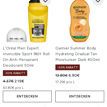
L'Oréal Men Expert
Garnier Summer Body
Invincible Sport 96H Roll
Hydrating Gradual Tan
On Anti-Perspirant
Moisturiser Dark 400ml
Deodorant 50ml
-50% RABATT
-50% RABATT
Unverbindliche Preisempfehl
Aktueller Preis:
13.80€
6.90€
Unverbindliche Preisempfehlung:
Aktueller Preis:
4.37€
2.19€
17.25€ pro L
43.80€ pro L
ENTDECKEN
ENTDECKEN