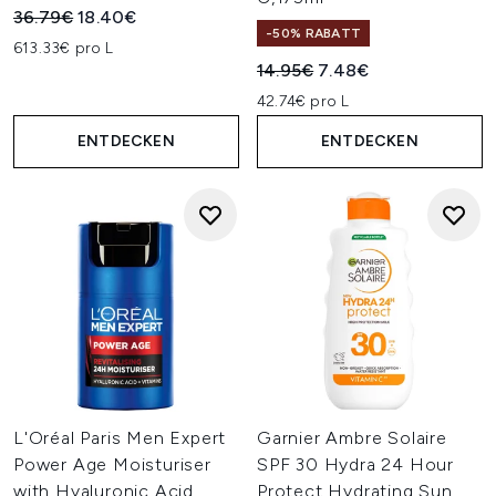
Unverbindliche Preisempfehlung:
Aktueller Preis:
36.79€
18.40€
-50% RABATT
613.33€ pro L
Unverbindliche Preisempfehl
Aktueller Preis:
14.95€
7.48€
42.74€ pro L
ENTDECKEN
ENTDECKEN
L'Oréal Paris Men Expert
Garnier Ambre Solaire
Power Age Moisturiser
SPF 30 Hydra 24 Hour
with Hyaluronic Acid
Protect Hydrating Sun