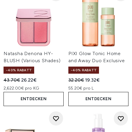
Natasha Denona HY-
PIXI Glow Tonic Home
BLUSH (Various Shades)
and Away Duo Exclusive
-40% RABATT
-40% RABATT
Unverbindliche Preisempfehlung:
Aktueller Preis:
Unverbindliche Preisempfehl
Aktueller Preis:
43.70€
26.22€
32.20€
19.32€
2,622.00€ pro KG
55.20€ pro L
ENTDECKEN
ENTDECKEN