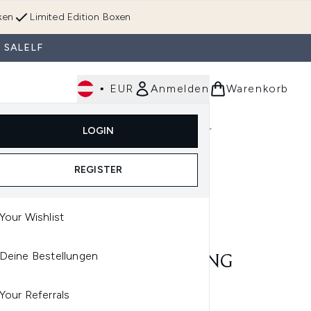
ken
Limited Edition Boxen
 SALELF
•
EUR
Anmelden
Warenkorb
Körperpflege
Im Trend & Neu
Männer
LOGIN
e)
Untermenü Anmelden (Düfte)
Untermenü Anmelden (Accessoires & Tools)
REGISTER
Your Wishlist
VE
Deine Bestellungen
AVE FACIAL MOISTURISING
ION NO SPF 52 ML
Your Referrals