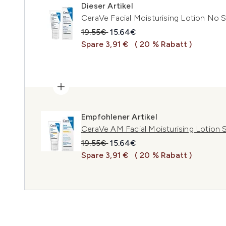
Dieser Artikel
CeraVe Facial Moisturising Lotion No 
Unverbindliche Preisempfehlung:
Aktueller Preis:
19.55€
15.64€
Spare 3,91 €
( 20 % Rabatt )
Empfohlener Artikel
CeraVe AM Facial Moisturising Lotion 
Unverbindliche Preisempfehlung:
Aktueller Preis:
19.55€
15.64€
Spare 3,91 €
( 20 % Rabatt )