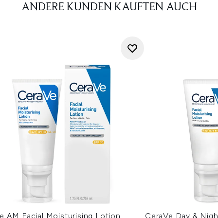
ANDERE KUNDEN KAUFTEN AUCH
e AM Facial Moisturising Lotion
CeraVe Day & Night