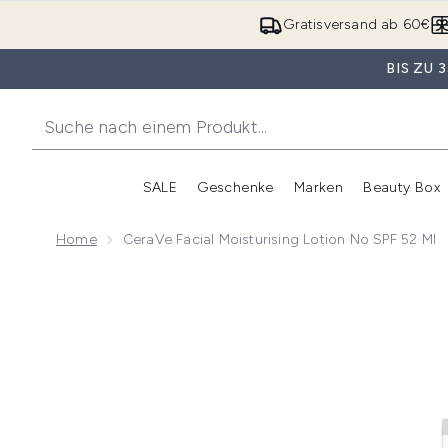
Gratisversand ab 60€
BIS ZU
SALE
Geschenke
Marken
Beauty Box
Untermenü Anmelden (SALE)
Unte
Home
CeraVe Facial Moisturising Lotion No SPF 52 Ml
Now showing image 1 CeraVe Facial Moisturising Loti