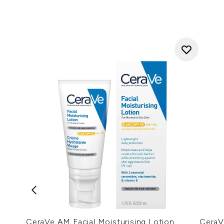
CeraVe AM Facial Moisturising Lotion
CeraV