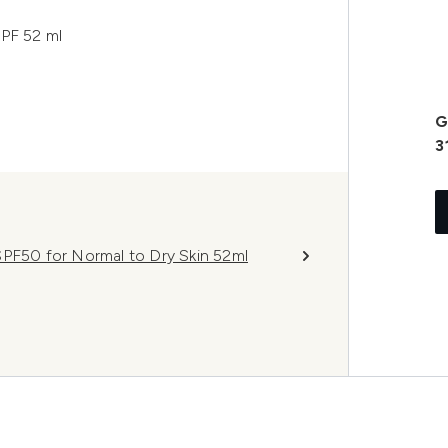
SPF 52 ml
G
3
SPF50 for Normal to Dry Skin 52ml