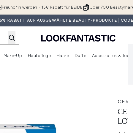
Zum Hauptinhalt springen
Freund*in werben - 15€ Rabatt für BEIDE
Über 700 Beautymar
 35% RABATT AUF AUSGEWÄHLTE BEAUTY-PRODUKTE | CODE
Make-Up
Hautpflege
Haare
Düfte
Accessoires & Tools
rmenü Anmelden (Geschenke)
Untermenü Anmelden (Marken)
Untermenü Anmelden (Beauty Box)
Untermenü Anmelden (Make-Up)
Untermenü Anmelden (Hautpflege)
Untermenü Anmelden (Haar
on No SPF 52 ml
CERA
CER
LOT