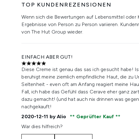
TOP KUNDENREZENSIONEN
Wenn sich die Bewertungen auf Lebensmittel oder 
Ergebnisse von Person zu Person variieren. Kunden
von The Hut Group wieder.
EINFACH ABER GUT!
5 stars out of a maximum of 5
Diese Creme ist genau das sas ich gesucht habe! Ist
beruhigt meine ziemlich empfindliche Haut, die zu Un
Seltenheit - even oft am Anfang reagiert meine Haut 
Fall, ich habe das Gefühl dass Cerave eher ganz zart
dazu gemacht! (und hat auch nix drinnen was gegen P
nachgekauft!
2020-12-11
by Alio
Geprüfter Kauf
War dies hilfreich?