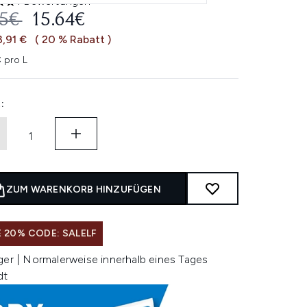
1 Bewertungen
 out of a maximum of 5
ERBINDLICHE PREISEMPFEHLUNG:
AKTUELLER PREIS:
55€
15.64€
3,91 €
( 20 % Rabatt )
 pro L
:
ZUM WARENKORB HINZUFÜGEN
 20% CODE: SALELF
ger | Normalerweise innerhalb eines Tages
dt