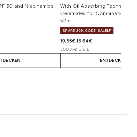
SPF 50 and Niacinamide
With Oil Absorbing Technology
Ceramides for Combination and 
52ml
isempfehlung:
is:
SPARE 20% CODE: SALELF
Unverbindliche Preisempfehlung:
Aktueller Preis:
19.55€
15.64€
300.77€ pro L
TDECKEN
ENTDECKEN