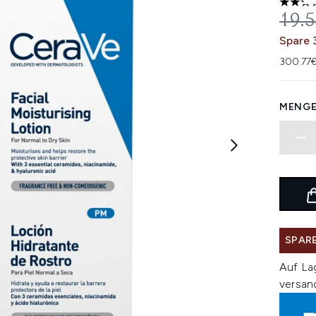
5 stars
UNV
19.
Spare 
300.77€
MENGE
SPARE
Auf La
versan