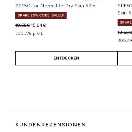
SPF50 for Normal to Dry Skin 52ml
SPF30
Skin 
SPARE 20% CODE: SALELF
SPARE
Unverbindliche Preisempfehlung:
Aktueller Preis:
19.55€
15.64€
Unverb
19.55
300.77€ pro L
300.77
ENTDECKEN
Showing slide 1
KUNDENREZENSIONEN