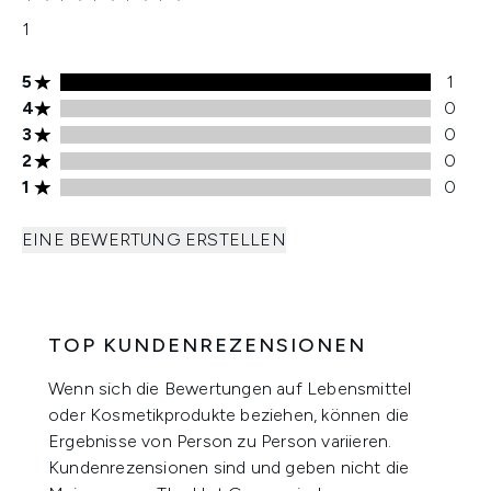
1
5 stars rating 1 reviews
5
1
4 stars rating 0 reviews
4
0
3 stars rating 0 reviews
3
0
2 stars rating 0 reviews
2
0
1 stars rating 0 reviews
1
0
EINE BEWERTUNG ERSTELLEN
TOP KUNDENREZENSIONEN
Wenn sich die Bewertungen auf Lebensmittel
oder Kosmetikprodukte beziehen, können die
Ergebnisse von Person zu Person variieren.
Kundenrezensionen sind und geben nicht die