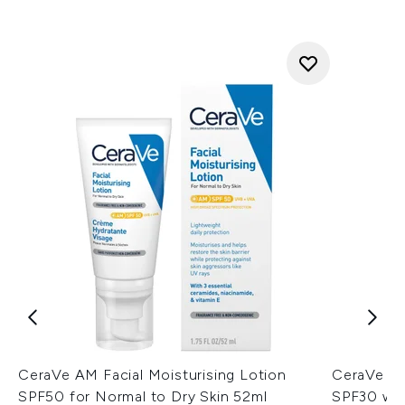
CeraVe AM Facial Moisturising Lotion
CeraVe AM
SPF50 for Normal to Dry Skin 52ml
SPF30 wit