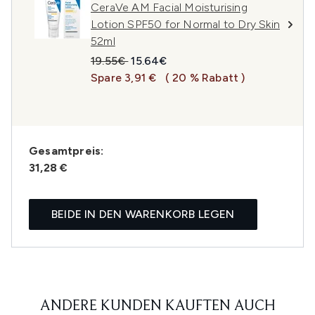
CeraVe AM Facial Moisturising
Lotion SPF50 for Normal to Dry Skin
52ml
Unverbindliche Preisempfehlung:
Aktueller Preis:
19.55€
15.64€
Spare 3,91 €
( 20 % Rabatt )
Gesamtpreis:
31,28 €
BEIDE IN DEN WARENKORB LEGEN
ANDERE KUNDEN KAUFTEN AUCH