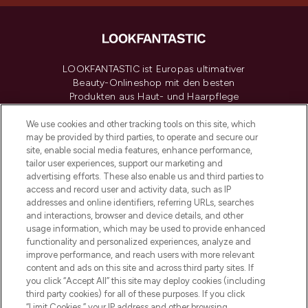
LOOKFANTASTIC ist Europas ultimativer
Beauty-Onlineshop mit den besten
Produkten aus Haut- und Haarpflege
sowie Make-Up von über 200
renommierten Marken. Shoppe online
We use cookies and other tracking tools on this site, which
may be provided by third parties, to operate and secure our
oder über die App mit kostenloser
site, enable social media features, enhance performance,
Lieferung ab einem Einkaufswert von 30€.
tailor user experiences, support our marketing and
advertising efforts. These also enable us and third parties to
Cookie-Einwilligung
access and record user and activity data, such as IP
addresses and online identifiers, referring URLs, searches
Do Not Sell or Share My Personal
Information
and interactions, browser and device details, and other
usage information, which may be used to provide enhanced
functionality and personalized experiences, analyze and
HILFE & INFORMATION
improve performance, and reach users with more relevant
content and ads on this site and across third party sites. If
you click “Accept All” this site may deploy cookies (including
IMPRESSUM
third party cookies) for all of these purposes. If you click
“Limit Cookies,” your IP address and other browsing