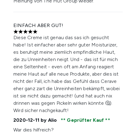
Meinung von The Hut Group wieder.
EINFACH ABER GUT!
5 stars out of a maximum of 5
Diese Creme ist genau das sas ich gesucht
habe! Ist einfacher aber sehr guter Moisturizer,
es beruhigt meine ziemlich empfindliche Haut,
die zu Unreinheiten neigt. Und - das ist für mich
eine Seltenheit - even oft am Anfang reagiert
meine Haut auf alle neue Produkte, aber dies ist
nicht der Fall, ich habe das Gefühl dass Cerave
eher ganz zart die Unreinheiten bekämpft, wobei
ist sie nicht dazu gemacht! (und hat auch nix
drinnen was gegen Pickeln wirken könnte 🤔).
Wird sicher nachgekauft!
2020-12-11
by Alio
Geprüfter Kauf
War dies hilfreich?