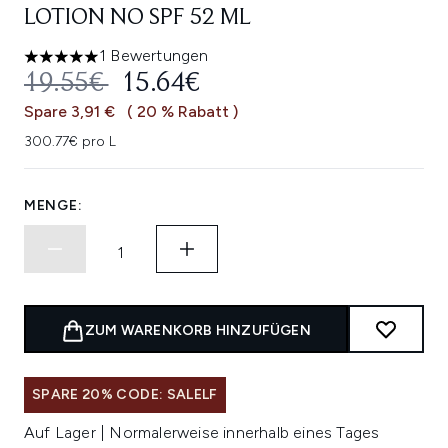
LOTION NO SPF 52 ML
1 Bewertungen
5 stars out of a maximum of 5
UNVERBINDLICHE PREISEMPFEHL
AKTUELLER PREIS:
19.55€
15.64€
Spare 3,91 €
( 20 % Rabatt )
300.77€ pro L
MENGE:
ZUM WARENKORB HINZUFÜGEN
SPARE 20% CODE: SALELF
Auf Lager | Normalerweise innerhalb eines Tages