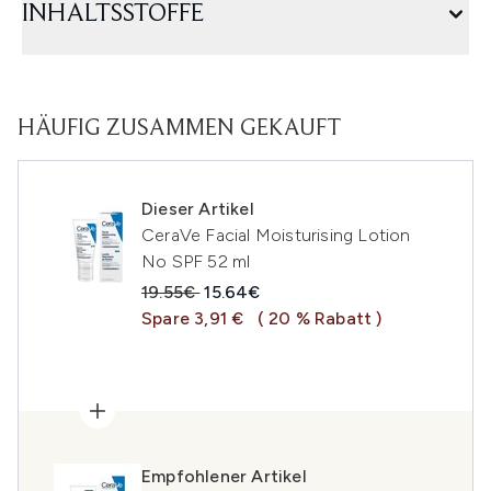
INHALTSSTOFFE
HÄUFIG ZUSAMMEN GEKAUFT
Dieser Artikel
CeraVe Facial Moisturising Lotion
No SPF 52 ml
Unverbindliche Preisempfehlung:
Aktueller Preis:
19.55€
15.64€
Spare 3,91 €
( 20 % Rabatt )
Empfohlener Artikel