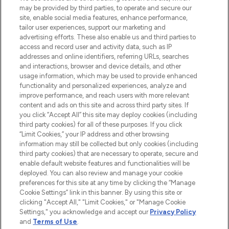
may be provided by third parties, to operate and secure our
oder über die App mit kostenloser
site, enable social media features, enhance performance,
Lieferung ab einem Einkaufswert von 30€.
tailor user experiences, support our marketing and
advertising efforts. These also enable us and third parties to
Cookie-Einwilligung
access and record user and activity data, such as IP
addresses and online identifiers, referring URLs, searches
Do Not Sell or Share My Personal
Information
and interactions, browser and device details, and other
usage information, which may be used to provide enhanced
functionality and personalized experiences, analyze and
HILFE & INFORMATION
improve performance, and reach users with more relevant
content and ads on this site and across third party sites. If
you click “Accept All” this site may deploy cookies (including
IMPRESSUM
third party cookies) for all of these purposes. If you click
“Limit Cookies,” your IP address and other browsing
information may still be collected but only cookies (including
ÜBER LOOKFANTASTIC
third party cookies) that are necessary to operate, secure and
enable default website features and functionalities will be
deployed. You can also review and manage your cookie
COVID-19
preferences for this site at any time by clicking the “Manage
Cookie Settings” link in this banner. By using this site or
clicking "Accept All," "Limit Cookies," or "Manage Cookie
Settings," you acknowledge and accept our
Privacy Policy
and
Terms of Use
.