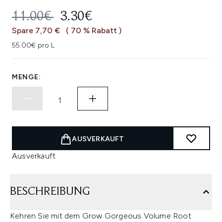
UNVERBINDLICHE PREISEMPFEHL
AKTUELLER PREIS:
11.00€
3.30€
Spare 7,70 €
( 70 % Rabatt )
55.00€ pro L
MENGE:
AUSVERKAUFT
Ausverkauft
BESCHREIBUNG
Kehren Sie mit dem Grow Gorgeous Volume Root