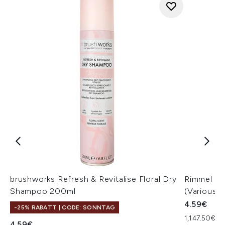
brushworks Refresh & Revitalise Floral Dry
Rimmel Las
Shampoo 200ml
(Various 
4.59€
-25% RABATT | CODE: SONNTAG
1,147.50€ p
4.59€