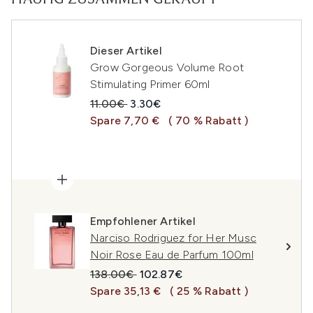
HÄUFIG ZUSAMMEN GEKAUFT
Dieser Artikel
Grow Gorgeous Volume Root
Stimulating Primer 60ml
Unverbindliche Preisempfehlung:
Aktueller Preis:
11.00€
3.30€
Spare 7,70 €
( 70 % Rabatt )
Empfohlener Artikel
Narciso Rodriguez for Her Musc
Noir Rose Eau de Parfum 100ml
Unverbindliche Preisempfehlung:
Aktueller Preis:
138.00€
102.87€
Spare 35,13 €
( 25 % Rabatt )