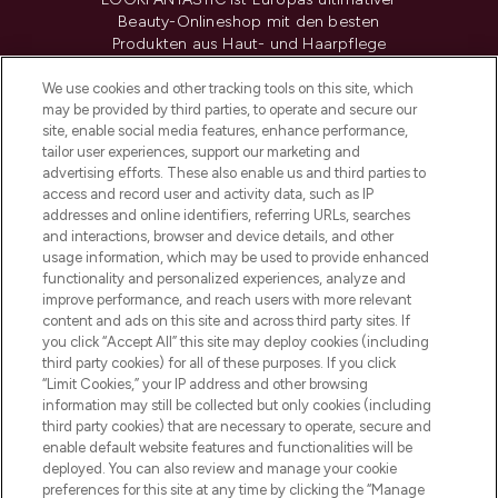
Beauty-Onlineshop mit den besten
Produkten aus Haut- und Haarpflege
sowie Make-Up von über 200
renommierten Marken. Shoppe online
We use cookies and other tracking tools on this site, which
may be provided by third parties, to operate and secure our
oder über die App mit kostenloser
site, enable social media features, enhance performance,
Lieferung ab einem Einkaufswert von 30€.
tailor user experiences, support our marketing and
advertising efforts. These also enable us and third parties to
Cookie-Einwilligung
access and record user and activity data, such as IP
addresses and online identifiers, referring URLs, searches
Do Not Sell or Share My Personal
Information
and interactions, browser and device details, and other
usage information, which may be used to provide enhanced
functionality and personalized experiences, analyze and
HILFE & INFORMATION
improve performance, and reach users with more relevant
content and ads on this site and across third party sites. If
you click “Accept All” this site may deploy cookies (including
IMPRESSUM
third party cookies) for all of these purposes. If you click
“Limit Cookies,” your IP address and other browsing
information may still be collected but only cookies (including
ÜBER LOOKFANTASTIC
third party cookies) that are necessary to operate, secure and
enable default website features and functionalities will be
deployed. You can also review and manage your cookie
COVID-19
preferences for this site at any time by clicking the “Manage