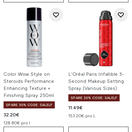
Color Wow Style on
L'Oréal Paris Infallible 3-
Steroids Performance
Second Makeup Setting
Enhancing Texture +
Spray (Various Sizes)
Finishing Spray 250ml
SPARE 20% CODE: SALELF
SPARE 30% CODE: SALELF
11.49€
32.20€
153.20€ pro L
128.80€ pro l