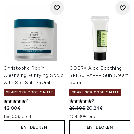
Christophe Robin
COSRX Aloe Soothing
Cleansing Purifying Scrub
SPF50 PA+++ Sun Cream
with Sea Salt 250ml
50 ml
SPARE 35% CODE: SALELF
SPARE 30% CODE: SALELF
2
2
5 stars out of a maximum of 5
5 stars out of a maximum of 
Unverbindliche Preisempfehl
Aktueller Preis:
42.00€
25.30€
20.24€
168.00€ pro L
404.80€ pro L
ENTDECKEN
ENTDECKEN