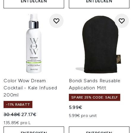
ENTDECKEN
ENTDECKEN
Color Wow Dream
Bondi Sands Reusable
Cocktail - Kale Infused
Application Mitt
200ml
SPARE 25% CODE: SALELF
-11% RABATT
5.99€
Unverbindliche Preisempfehlung:
Aktueller Preis:
30.48€
27.17€
5.99€ pro unit
135.85€ pro L