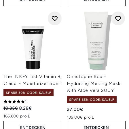
The INKEY List Vitamin B,
Christophe Robin
C and E Moisturizer 50ml
Hydrating Melting Mask
with Aloe Vera 200ml
SPARE 30% CODE: SALELF
SPARE 35% CODE: SALELF
1
5 stars out of a maximum of 5
Unverbindliche Preisempfehlung:
Aktueller Preis:
10.35€
8.28€
27.00€
165.60€ pro L
135.00€ pro L
ENTDECKEN
ENTDECKEN