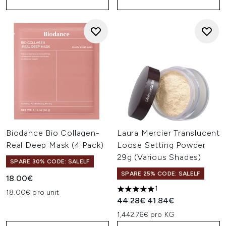
Biodance Bio Collagen-
Laura Mercier Translucent
Real Deep Mask (4 Pack)
Loose Setting Powder
29g (Various Shades)
SPARE 30% CODE: SALELF
SPARE 25% CODE: SALELF
18.00€
1
18.00€ pro unit
5 stars out of a maximum of 
Unverbindliche Preisempfehl
Aktueller Preis:
44.28€
41.84€
1,442.76€ pro KG