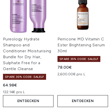
Pureology Hydrate
Perricone MD Vitamin C
Shampoo and
Ester Brightening Serum
Conditioner Moisturising
30ml
Bundle for Dry Hair,
SPARE 35% CODE: SALELF
Sulphate Free for a
78.00€
Gentle Cleanse
2,600.00€ pro L
SPARE 30% CODE: SALELF
64.98€
122.14€ pro L
ENTDECKEN
ENTDECKEN