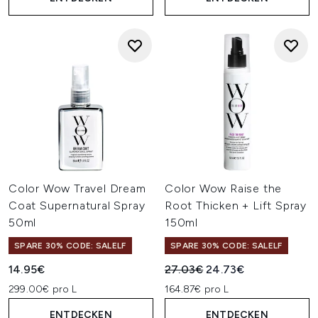
Color Wow Travel Dream
Color Wow Raise the
Coat Supernatural Spray
Root Thicken + Lift Spray
50ml
150ml
SPARE 30% CODE: SALELF
SPARE 30% CODE: SALELF
Unverbindliche Preisempfehl
Aktueller Preis:
14.95€
27.03€
24.73€
299.00€ pro L
164.87€ pro L
ENTDECKEN
ENTDECKEN