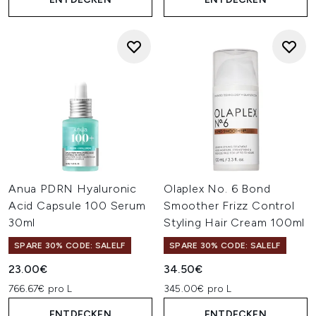
Anua PDRN Hyaluronic
Olaplex No. 6 Bond
Acid Capsule 100 Serum
Smoother Frizz Control
30ml
Styling Hair Cream 100ml
SPARE 30% CODE: SALELF
SPARE 30% CODE: SALELF
23.00€
34.50€
766.67€ pro L
345.00€ pro L
ENTDECKEN
ENTDECKEN