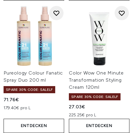
Pureology Colour Fanatic
Color Wow One Minute
Spray Duo 200 ml
Transformation Styling
Cream 120ml
SPARE 30% CODE: SALELF
SPARE 30% CODE: SALELF
71.76€
27.03€
179.40€ pro L
225.25€ pro L
ENTDECKEN
ENTDECKEN