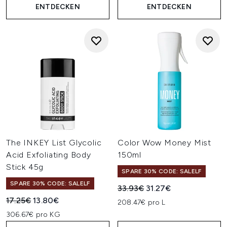
ENTDECKEN
ENTDECKEN
The INKEY List Glycolic
Color Wow Money Mist
Acid Exfoliating Body
150ml
Stick 45g
SPARE 30% CODE: SALELF
SPARE 30% CODE: SALELF
Unverbindliche Preisempfehl
Aktueller Preis:
33.93€
31.27€
Unverbindliche Preisempfehlung:
Aktueller Preis:
17.25€
13.80€
208.47€ pro L
306.67€ pro KG