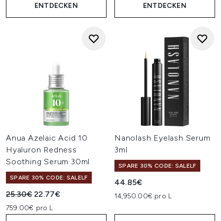
ENTDECKEN
ENTDECKEN
Anua Azelaic Acid 10
Nanolash Eyelash Serum
Hyaluron Redness
3ml
Soothing Serum 30ml
SPARE 30% CODE: SALELF
SPARE 30% CODE: SALELF
44.85€
Unverbindliche Preisempfehlung:
Aktueller Preis:
25.30€
22.77€
14,950.00€ pro L
759.00€ pro L