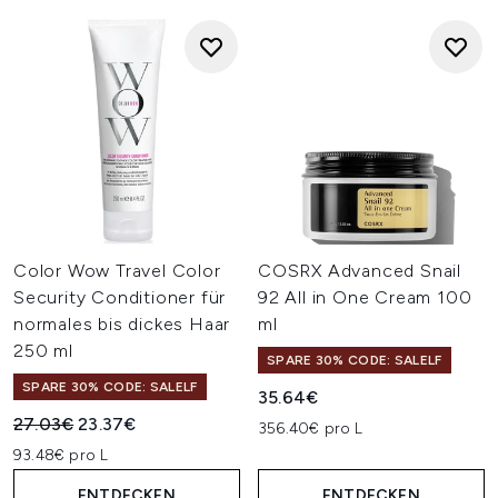
Color Wow Travel Color
COSRX Advanced Snail
Security Conditioner für
92 All in One Cream 100
normales bis dickes Haar
ml
250 ml
SPARE 30% CODE: SALELF
SPARE 30% CODE: SALELF
35.64€
Unverbindliche Preisempfehlung:
Aktueller Preis:
27.03€
23.37€
356.40€ pro L
93.48€ pro L
ENTDECKEN
ENTDECKEN