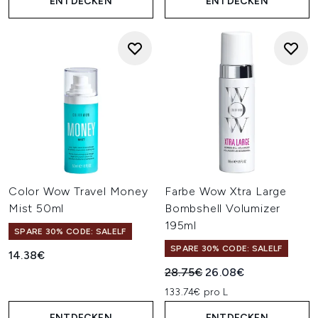
ENTDECKEN
ENTDECKEN
Color Wow Travel Money
Farbe Wow Xtra Large
Mist 50ml
Bombshell Volumizer
195ml
SPARE 30% CODE: SALELF
SPARE 30% CODE: SALELF
14.38€
Unverbindliche Preisempfehl
Aktueller Preis:
28.75€
26.08€
133.74€ pro L
ENTDECKEN
ENTDECKEN