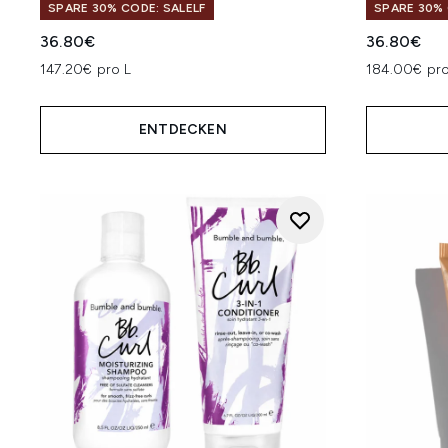
SPARE 30% CODE: SALELF
SPARE 30% 
36.80€
36.80€
147.20€ pro L
184.00€ pro
ENTDECKEN