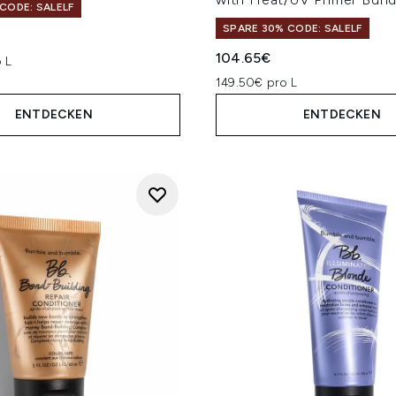
CODE: SALELF
SPARE 30% CODE: SALELF
104.65€
 L
149.50€ pro L
ENTDECKEN
ENTDECKEN