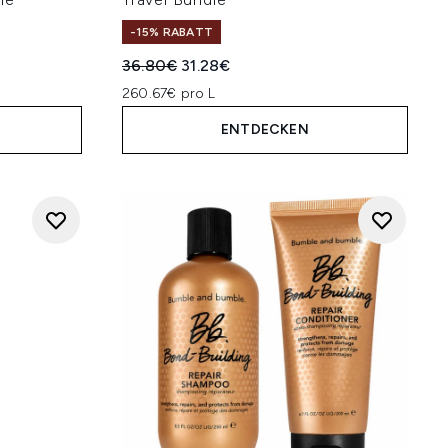
-15% RABATT
Unverbindliche Preisempfehlung:
Aktueller Preis:
36.80€
31.28€
260.67€ pro L
ENTDECKEN