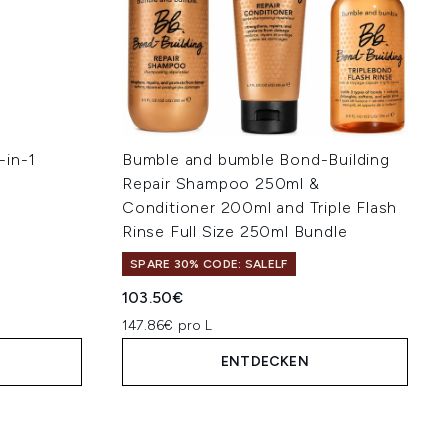
-in-1
Bumble and bumble Bond-Building
Repair Shampoo 250ml &
Conditioner 200ml and Triple Flash
Rinse Full Size 250ml Bundle
SPARE 30% CODE: SALELF
103.50€
147.86€ pro L
ENTDECKEN