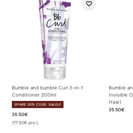
Bumble and bumble Curl 3-in-1
Bumble an
Conditioner 200ml
Invisible 
Haar)
SPARE 30% CODE: SALELF
35.50€
35.50€
177.50€ pro L