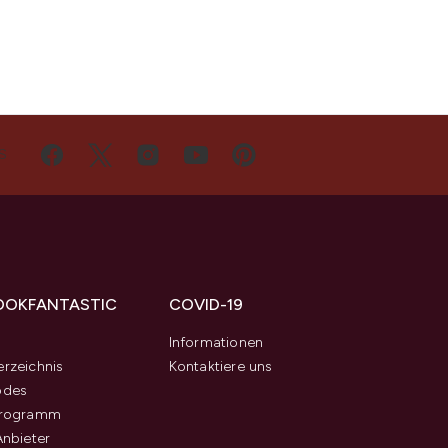
S
OOKFANTASTIC
COVID-19
s
Informationen
rzeichnis
Kontaktiere uns
odes
programm
Anbieter