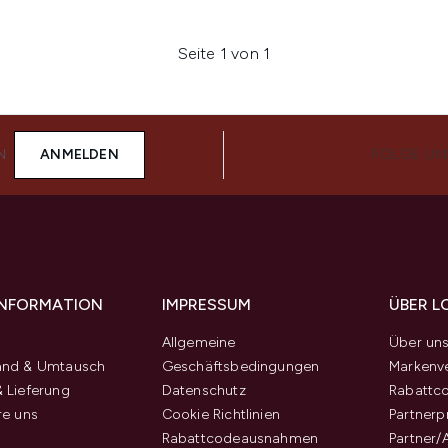
Seite 1 von 1
N
ANMELDEN
FOLGE UN
 INFORMATION
IMPRESSUM
ÜBER L
Allgemeine
Über un
and & Umtausch
Geschäftsbedingungen
Markenve
 Lieferung
Datenschutz
Rabattc
re uns
Cookie Richtlinien
Partner
Rabattcodeausnahmen
Partner/