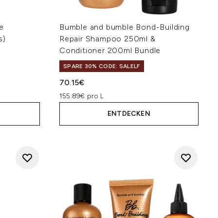
e
Bumble and bumble Bond-Building
s)
Repair Shampoo 250ml &
Conditioner 200ml Bundle
SPARE 30% CODE: SALELF
70.15€
155.89€ pro L
ENTDECKEN