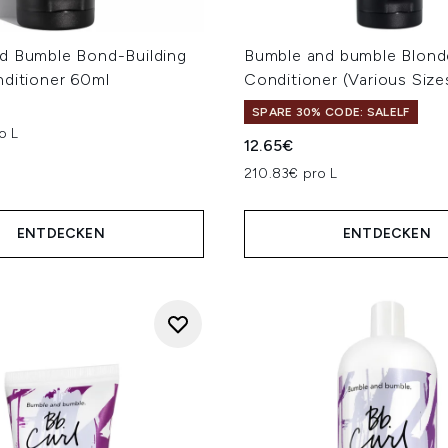
d Bumble Bond-Building
Bumble and bumble Blond
nditioner 60ml
Conditioner (Various Size
SPARE 30% CODE: SALELF
o L
12.65€
210.83€ pro L
ENTDECKEN
ENTDECKEN