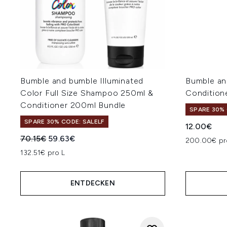
Bumble and bumble Illuminated
Bumble an
Color Full Size Shampoo 250ml &
Condition
Conditioner 200ml Bundle
SPARE 30% 
SPARE 30% CODE: SALELF
12.00€
Unverbindliche Preisempfehlung:
Aktueller Preis:
70.15€
59.63€
200.00€ pr
132.51€ pro L
ENTDECKEN