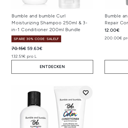
Bumble and bumble Curl
Bumble an
Moisturizing Shampoo 250ml & 3-
Repair Co
in-1 Conditioner 200ml Bundle
12.00€
200.00€ pr
SPARE 30% CODE: SALELF
Unverbindliche Preisempfehlung:
Aktueller Preis:
70.15€
59.63€
132.51€ pro L
ENTDECKEN