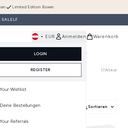
ken
Limited Edition Boxen
 SALELF
•
EUR
Anmelden
Warenkorb
Körperpflege
Im Trend & Neu
Männer
LOGIN
e)
Untermenü Anmelden (Düfte)
Untermenü Anmelden (Accessoires & Tools)
REGISTER
17
Artikel
Your Wishlist
Deine Bestellungen
More Filters +
Sortieren
Your Referrals