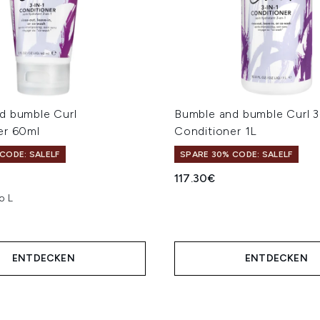
d bumble Curl
Bumble and bumble Curl 3
er 60ml
Conditioner 1L
CODE: SALELF
SPARE 30% CODE: SALELF
117.30€
o L
ENTDECKEN
ENTDECKEN