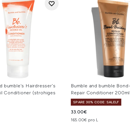
d bumble's Hairdresser's
Bumble and bumble Bond-
Oil Conditioner (strohiges
Repair Conditioner 200ml
SPARE 30% CODE: SALELF
33.00€
165.00€ pro L