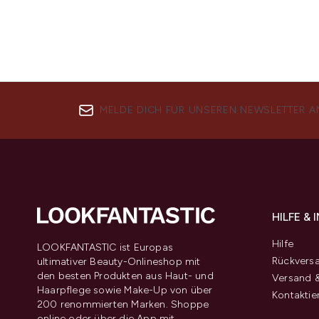
MELDE DICH FÜR UNSEREN NEWSLETTER A
HILFE &
Hilfe
LOOKFANTASTIC ist Europas
Rückvers
ultimativer Beauty-Onlineshop mit
den besten Produkten aus Haut- und
Versand &
Haarpflege sowie Make-Up von über
Kontaktie
200 renommierten Marken. Shoppe
online oder über die App mit