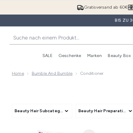
Gratisversand ab 60€
BIS ZU
SALE
Geschenke
Marken
Beauty Box
Untermenü Anmelden (SALE)
Unte
Home
Bumble And Bumble
Conditioner
Beauty Hair Subcategory
Beauty Hair Preparation P