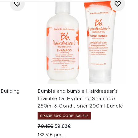
Building
Bumble and bumble Hairdresser's
Invisible Oil Hydrating Shampoo
250ml & Conditioner 200ml Bundle
SPARE 30% CODE: SALELF
Unverbindliche Preisempfehlung:
Aktueller Preis:
70.15€
59.63€
132.51€ pro L