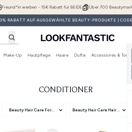
Zum Hauptinhalt springen
Freund*in werben - 15€ Rabatt für BEIDE
Über 700 Beautymar
 30% RABATT AUF AUSGEWÄHLTE BEAUTY-PRODUKTE | CODE
Make-Up
Hautpflege
Haare
Düfte
Accessoires & Tools
rmenü Anmelden (Geschenke)
Untermenü Anmelden (Marken)
Untermenü Anmelden (Beauty Box)
Untermenü Anmelden (Make-Up)
Untermenü Anmelden (Hautpflege)
Untermenü Anmelden (Haar
CONDITIONER
roducts
Beauty Hair Care Format
Beauty Hair Care Hair Type