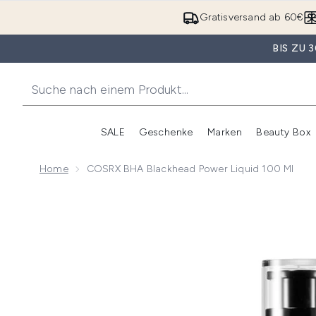
Gratisversand ab 60€
BIS ZU
SALE
Geschenke
Marken
Beauty Box
Untermenü Anmelden (SALE)
Unte
Home
COSRX BHA Blackhead Power Liquid 100 Ml
Now showing image 1 COSRX BHA Blackhead Power Li