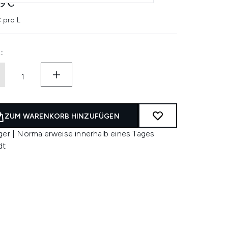
49€
 pro L
:
ZUM WARENKORB HINZUFÜGEN
ger | Normalerweise innerhalb eines Tages
dt