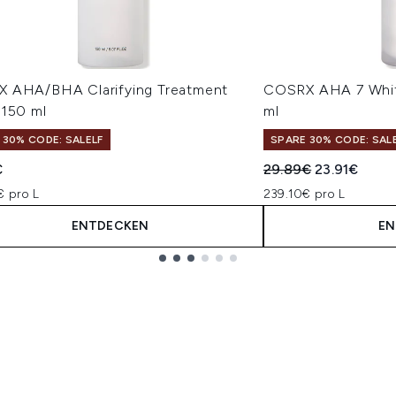
 AHA/BHA Clarifying Treatment
COSRX AHA 7 Whit
 150 ml
ml
 30% CODE: SALELF
SPARE 30% CODE: SAL
Unverbindliche Pre
Aktueller Pre
€
29.89€
23.91€
€ pro L
239.10€ pro L
ENTDECKEN
EN