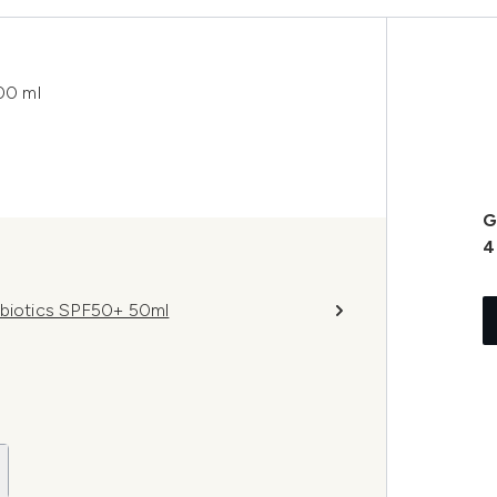
00 ml
G
4
obiotics SPF50+ 50ml