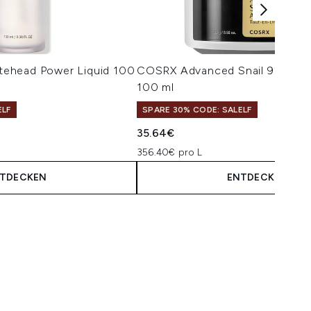
ehead Power Liquid 100
COSRX Advanced Snail 92 All i
100 ml
ELF
SPARE 30% CODE: SALELF
isempfehlung:
is:
35.64€
356.40€ pro L
TDECKEN
ENTDECKEN