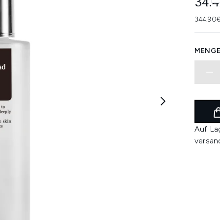
34.
344.90€
MENGE
Auf La
versan