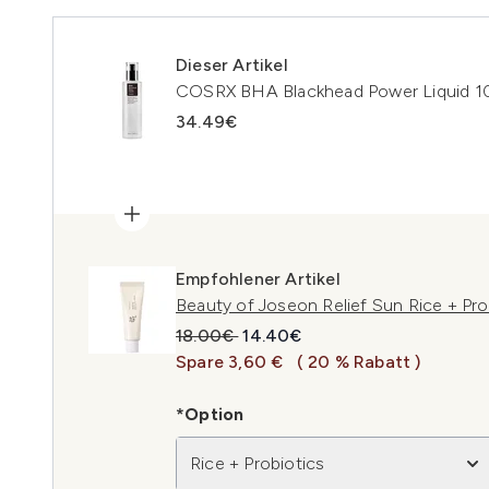
Dieser Artikel
COSRX BHA Blackhead Power Liquid 1
34.49€
Empfohlener Artikel
Beauty of Joseon Relief Sun Rice + Pr
Unverbindliche Preisempfehlung:
Aktueller Preis:
18.00€
14.40€
Spare 3,60 €
( 20 % Rabatt )
*Option
Rice + Probiotics