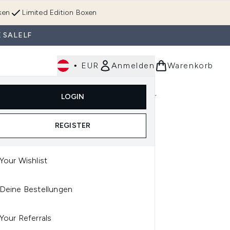
ken
Limited Edition Boxen
 SALELF
•
EUR
Anmelden
Warenkorb
Körperpflege
Im Trend & Neu
Männer
LOGIN
e)
Untermenü Anmelden (Düfte)
Untermenü Anmelden (Accessoires & Tools)
REGISTER
Your Wishlist
RX
Deine Bestellungen
RX BHA BLACKHEAD
ER LIQUID 100 ML
Your Referrals