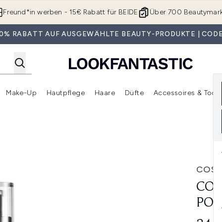
Zum Hauptinhalt springen
Freund*in werben - 15€ Rabatt für BEIDE
Über 700 Beautymar
 30% RABATT AUF AUSGEWÄHLTE BEAUTY-PRODUKTE | CODE
Make-Up
Hautpflege
Haare
Düfte
Accessoires & Tools
rmenü Anmelden (Geschenke)
Untermenü Anmelden (Marken)
Untermenü Anmelden (Beauty Box)
Untermenü Anmelden (Make-Up)
Untermenü Anmelden (Hautpflege)
Untermenü Anmelden (Haar
quid 100 ml
COS
COS
POW