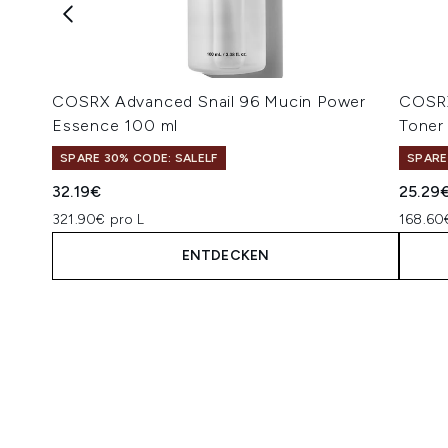
COSRX Advanced Snail 96 Mucin Power
COSRX
Essence 100 ml
Toner
SPARE 30% CODE: SALELF
SPARE
32.19€
25.29
321.90€ pro L
168.60
ENTDECKEN
Showing slide 1