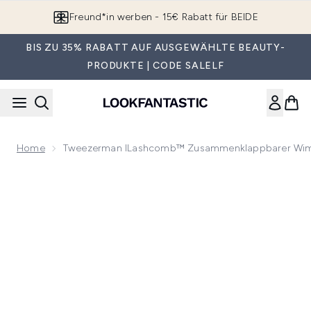
Zum Hauptinhalt springen
Freund*in werben - 15€ Rabatt für BEIDE
BIS ZU 35% RABATT AUF AUSGEWÄHLTE BEAUTY-
PRODUKTE | CODE SALELF
Home
Tweezerman ILashcomb™ Zusammenklappbarer W
Now showing image 1 Tweezerman iLashcomb™ Zusammenk