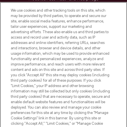
sowie Make-Up von über 200
renommierten Marken. Shoppe online
We use cookies and other tracking tools on this site, which
may be provided by third parties, to operate and secure our
oder über die App mit kostenloser
site, enable social media features, enhance performance,
Lieferung ab einem Einkaufswert von 30€.
tailor user experiences, support our marketing and
advertising efforts. These also enable us and third parties to
Cookie-Einwilligung
access and record user and activity data, such as IP
addresses and online identifiers, referring URLs, searches
Do Not Sell or Share My Personal
Information
and interactions, browser and device details, and other
usage information, which may be used to provide enhanced
functionality and personalized experiences, analyze and
HILFE & INFORMATION
improve performance, and reach users with more relevant
content and ads on this site and across third party sites. If
you click “Accept All” this site may deploy cookies (including
IMPRESSUM
third party cookies) for all of these purposes. If you click
“Limit Cookies,” your IP address and other browsing
information may still be collected but only cookies (including
ÜBER LOOKFANTASTIC
third party cookies) that are necessary to operate, secure and
enable default website features and functionalities will be
deployed. You can also review and manage your cookie
COVID-19
preferences for this site at any time by clicking the “Manage
Cookie Settings” link in this banner. By using this site or
clicking "Accept All," "Limit Cookies," or "Manage Cookie