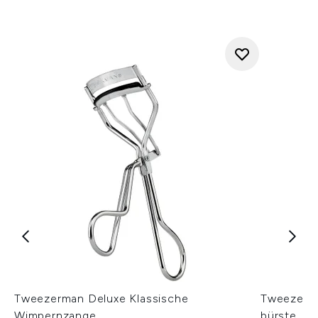
Tweezerman Deluxe Klassische
Tweezerm
Wimpernzange
bürste