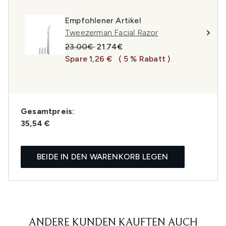
Empfohlener Artikel
Tweezerman Facial Razor
Unverbindliche Preisempfehlung:
Aktueller Preis:
23.00€
21.74€
Spare 1,26 €
( 5 % Rabatt )
Gesamtpreis:
35,54 €
BEIDE IN DEN WARENKORB LEGEN
ANDERE KUNDEN KAUFTEN AUCH