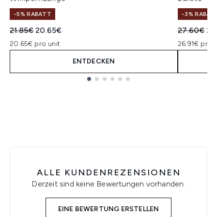
-5% RABATT
-3% RABAT
Unverbindliche Preisempfehlung:
Aktueller Preis:
Unverbindl
Akt
21.85€
20.65€
27.60€
26
20.65€ pro unit
26.91€ pro u
ENTDECKEN
Showing slide 1
ALLE KUNDENREZENSIONEN
Derzeit sind keine Bewertungen vorhanden.
EINE BEWERTUNG ERSTELLEN