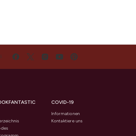
S
OOKFANTASTIC
COVID-19
s
Informationen
rzeichnis
Kontaktiere uns
odes
programm