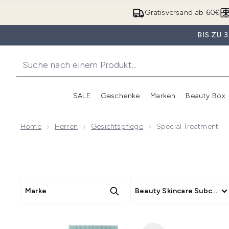
Gratisversand ab 60€
BIS ZU
SALE
Geschenke
Marken
Beauty Box
Untermenü Anmelden (SALE)
Unte
Home
Herren
Gesichtspflege
Special Treatment
Marke
Beauty Skincare Subcate