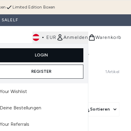
ken
Limited Edition Boxen
 SALELF
•
EUR
Anmelden
Warenkorb
Körperpflege
Im Trend & Neu
Männer
LOGIN
e)
Untermenü Anmelden (Düfte)
Untermenü Anmelden (Accessoires & Tools)
REGISTER
1
Artikel
Your Wishlist
Deine Bestellungen
More Filters +
Sortieren
Your Referrals