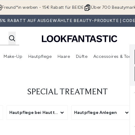
Zum Hauptinhalt springen
Freund*in werben - 15€ Rabatt für BEIDE
Über 700 Beautymar
 35% RABATT AUF AUSGEWÄHLTE BEAUTY-PRODUKTE | CODE
Make-Up
Hautpflege
Haare
Düfte
Accessoires & Tools
rmenü Anmelden (Geschenke)
Untermenü Anmelden (Marken)
Untermenü Anmelden (Beauty Box)
Untermenü Anmelden (Make-Up)
Untermenü Anmelden (Hautpflege)
Untermenü Anmelden (Haar
SPECIAL TREATMENT
gory
Hautpflege bei Hauttyp
Hautpflege Anlegen