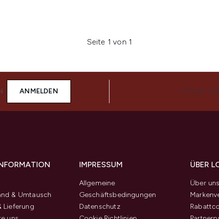
Seite 1 von 1
N
ANMELDEN
FOLGE UN
 INFORMATION
IMPRESSUM
ÜBER L
Allgemeine
Über un
and & Umtausch
Geschäftsbedingungen
Markenve
 Lieferung
Datenschutz
Rabattc
re uns
Cookie Richtlinien
Partner