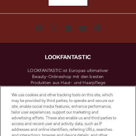
LOOKFANTASTIC ist Europas ultimativer
Beauty-Onlineshop mit den besten
Produkten aus Haut- und Haarpflege
sowie Make-Up von über 200
renommierten Marken. Shoppe online
We use cookies and other tracking tools on this site, which
may be provided by third parties, to operate and secure our
oder über die App mit kostenloser
site, enable social media features, enhance performance,
Lieferung ab einem Einkaufswert von 30€.
tailor user experiences, support our marketing and
advertising efforts. These also enable us and third parties to
Cookie-Einwilligung
access and record user and activity data, such as IP
addresses and online identifiers, referring URLs, searches
Do Not Sell or Share My Personal
Information
and interactions, browser and device details, and other