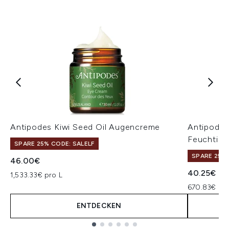
Antipodes Kiwi Seed Oil Augencreme
Antipodes
Feuchtigk
SPARE 25% CODE: SALELF
SPARE 25% 
46.00€
40.25€
1,533.33€ pro L
670.83€ pr
ENTDECKEN