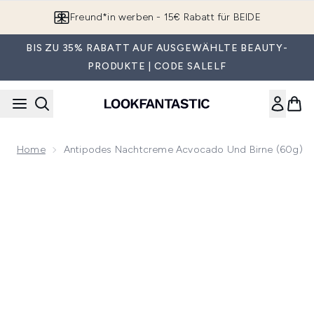
Zum Hauptinhalt springen
Freund*in werben - 15€ Rabatt für BEIDE
BIS ZU 35% RABATT AUF AUSGEWÄHLTE BEAUTY-
PRODUKTE | CODE SALELF
Home
Antipodes Nachtcreme Acvocado Und Birne (60g)
Now showing image 1 Antipodes Nachtcreme Acvocado und 