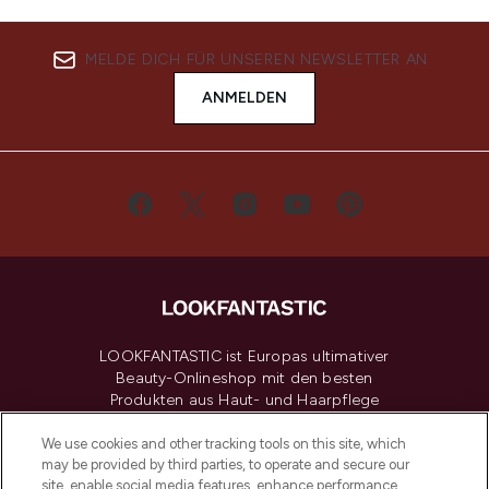
MELDE DICH FÜR UNSEREN NEWSLETTER AN
ANMELDEN
LOOKFANTASTIC ist Europas ultimativer
Beauty-Onlineshop mit den besten
Produkten aus Haut- und Haarpflege
sowie Make-Up von über 200
renommierten Marken. Shoppe online
We use cookies and other tracking tools on this site, which
may be provided by third parties, to operate and secure our
oder über die App mit kostenloser
site, enable social media features, enhance performance,
Lieferung ab einem Einkaufswert von 30€.