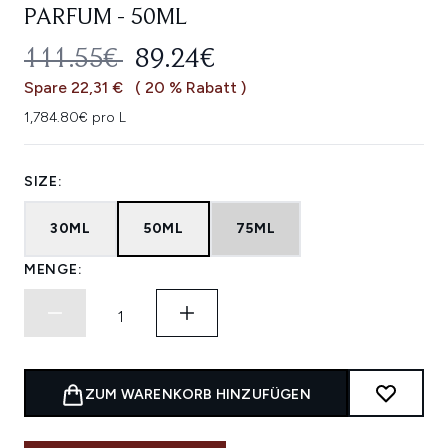
PARFUM - 50ML
UNVERBINDLICHE PREISEMPFEHL
AKTUELLER PREIS:
111.55€
89.24€
Spare 22,31 €
( 20 % Rabatt )
1,784.80€ pro L
SIZE:
30ML
50ML
75ML
MENGE:
ZUM WARENKORB HINZUFÜGEN