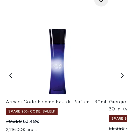
Armani Code Femme Eau de Parfum - 30ml
Giorgio A
30 ml (ve
SPARE 20% CODE: SALELF
SPARE 20% 
Unverbindliche Preisempfehlung:
Aktueller Preis:
79.35€
63.48€
Unverbindl
Akt
56.35€
45
2,116.00€ pro L