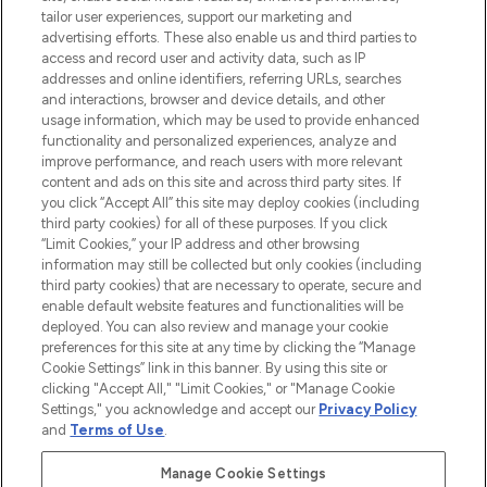
tailor user experiences, support our marketing and
advertising efforts. These also enable us and third parties to
Cookie-Einwilligung
access and record user and activity data, such as IP
addresses and online identifiers, referring URLs, searches
Do Not Sell or Share My Personal
Information
and interactions, browser and device details, and other
usage information, which may be used to provide enhanced
functionality and personalized experiences, analyze and
HILFE & INFORMATION
improve performance, and reach users with more relevant
content and ads on this site and across third party sites. If
you click “Accept All” this site may deploy cookies (including
IMPRESSUM
third party cookies) for all of these purposes. If you click
“Limit Cookies,” your IP address and other browsing
information may still be collected but only cookies (including
ÜBER LOOKFANTASTIC
third party cookies) that are necessary to operate, secure and
enable default website features and functionalities will be
deployed. You can also review and manage your cookie
COVID-19
preferences for this site at any time by clicking the “Manage
Cookie Settings” link in this banner. By using this site or
clicking "Accept All," "Limit Cookies," or "Manage Cookie
Settings," you acknowledge and accept our
Privacy Policy
and
Terms of Use
.
Pay Securely With
Manage Cookie Settings