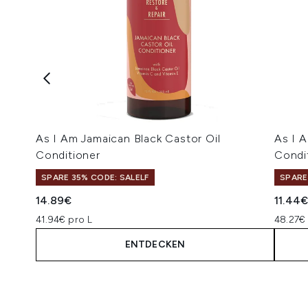
As I Am Jamaican Black Castor Oil
As I A
Conditioner
Condi
SPARE 35% CODE: SALELF
SPARE
14.89€
11.44
41.94€ pro L
48.27€
ENTDECKEN
Showing slide 1