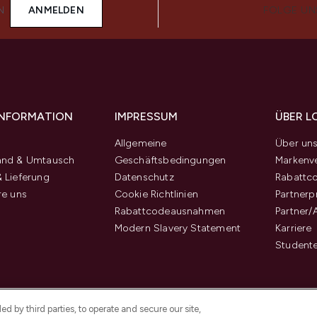
N
ANMELDEN
FOLGE UN
 INFORMATION
IMPRESSUM
ÜBER L
Allgemeine
Über un
and & Umtausch
Geschäftsbedingungen
Markenve
 Lieferung
Datenschutz
Rabattc
re uns
Cookie Richtlinien
Partner
Rabattcodeausnahmen
Partner/
Modern Slavery Statement
Karriere
Student
d by third parties, to operate and secure our site,