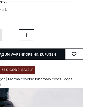
89€
pro L
:
ZUM WARENKORB HINZUFÜGEN
 35% CODE: SALELF
ger | Normalerweise innerhalb eines Tages
dt