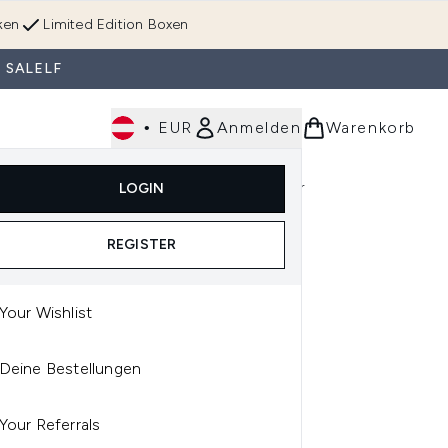
ken
Limited Edition Boxen
 SALELF
•
EUR
Anmelden
Warenkorb
Körperpflege
Im Trend & Neu
Männer
LOGIN
e)
Untermenü Anmelden (Düfte)
Untermenü Anmelden (Accessoires & Tools)
REGISTER
Your Wishlist
AM
Deine Bestellungen
I AM JAMAICAN BLACK
TOR OIL SHAMPOO
Your Referrals