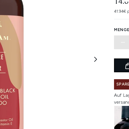
14.
41.94€ 
MENGE
SPARE
Auf La
versan