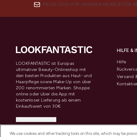
MELDE DICH FÜR UNSEREN NEWSLETTER A
HILFE &
Hilfe
LOOKFANTASTIC ist Europas
Rückvers
ultimativer Beauty-Onlineshop mit
den besten Produkten aus Haut- und
Versand &
Haarpflege sowie Make-Up von über
Kontaktie
200 renommierten Marken. Shoppe
online oder über die App mit
kostenloser Lieferung ab einem
Einkaufswert von 30€.
Cookie-Einwilligung
Do Not Sell or Share My Personal
We use cookies and other tracking tools on this site, which may be provide
Information