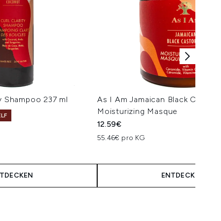
ty Shampoo 237 ml
As I Am Jamaican Black Castor 
Moisturizing Masque
ELF
12.59€
isempfehlung:
is:
55.46€ pro KG
TDECKEN
ENTDECKEN