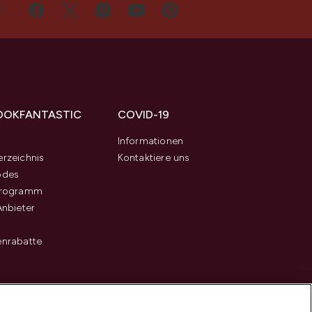
S
OOKFANTASTIC
COVID-19
s
Informationen
rzeichnis
Kontaktiere uns
odes
programm
Anbieter
enrabatte