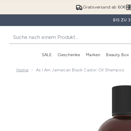
Gratisversand ab 60€
BIS ZU
SALE
Geschenke
Marken
Beauty Box
Untermenü Anmelden (SALE)
Unte
Home
As I Am Jamaican Black Castor Oil Shampoo
Now showing image 1 As I Am Jamaican Black Castor