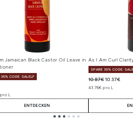
m Jamaican Black Castor Oil Leave in
As I Am Curl Clari
tioner
SPARE 35% CODE: SAL
 35% CODE: SALELF
Unverbindliche Pre
Aktueller Pre
10.87€
10.37€
€
43.76€ pro L
 pro L
ENTDECKEN
EN