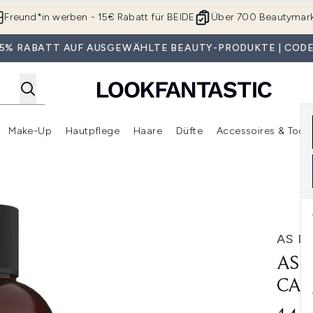
Zum Hauptinhalt springen
Freund*in werben - 15€ Rabatt für BEIDE
Über 700 Beautymar
 35% RABATT AUF AUSGEWÄHLTE BEAUTY-PRODUKTE | CODE
Make-Up
Hautpflege
Haare
Düfte
Accessoires & Tools
rmenü Anmelden (Geschenke)
Untermenü Anmelden (Marken)
Untermenü Anmelden (Beauty Box)
Untermenü Anmelden (Make-Up)
Untermenü Anmelden (Hautpflege)
Untermenü Anmelden (Haar
 Oil Shampoo
AS I 
AS 
CAS