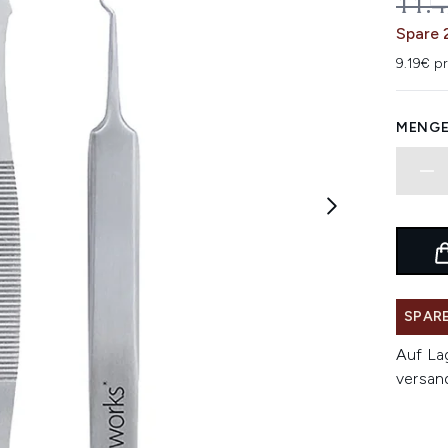
UNV
11.
Spare 
9.19€ pr
MENGE
SPARE
Auf La
versan