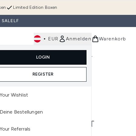
ken
Limited Edition Boxen
 SALELF
•
EUR
Anmelden
Warenkorb
Körperpflege
Im Trend & Neu
Männer
LOGIN
e)
Untermenü Anmelden (Düfte)
Untermenü Anmelden (Accessoires & Tools)
REGISTER
Your Wishlist
SHWORKS
Deine Bestellungen
USHWORKS BLACKHEAD
 BLEMISH REMOVER SET
Your Referrals