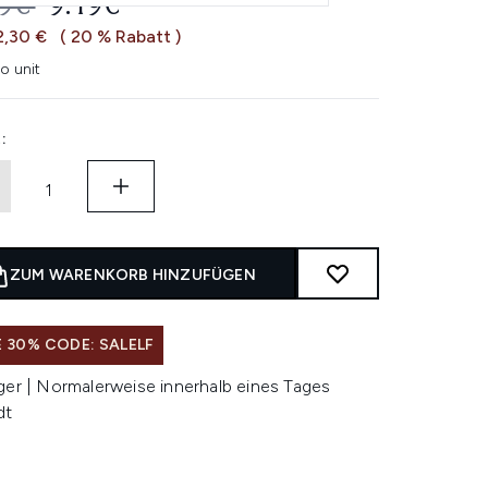
ERBINDLICHE PREISEMPFEHLUNG:
AKTUELLER PREIS:
49€
9.19€
2,30 €
( 20 % Rabatt )
o unit
:
ZUM WARENKORB HINZUFÜGEN
 30% CODE: SALELF
ger | Normalerweise innerhalb eines Tages
dt