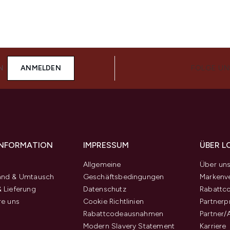
N
ANMELDEN
FOLGE UN
 INFORMATION
IMPRESSUM
ÜBER L
Allgemeine
Über un
and & Umtausch
Geschäftsbedingungen
Markenve
 Lieferung
Datenschutz
Rabattc
re uns
Cookie Richtlinien
Partner
Rabattcodeausnahmen
Partner/
Modern Slavery Statement
Karriere