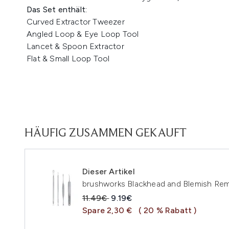
Das Set enthält:
Curved Extractor Tweezer
Angled Loop & Eye Loop Tool
Lancet & Spoon Extractor
Flat & Small Loop Tool
HÄUFIG ZUSAMMEN GEKAUFT
Dieser Artikel
brushworks Blackhead and Blemish Re
Unverbindliche Preisempfehlung:
Aktueller Preis:
11.49€
9.19€
Spare 2,30 €
( 20 % Rabatt )