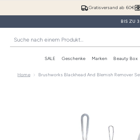
Gratisversand ab 60€
BIS ZU
SALE
Geschenke
Marken
Beauty Box
Untermenü Anmelden (SALE)
Unte
Home
Brushworks Blackhead And Blemish Remover Se
Now showing image 1 brushworks Blackhead and Blem