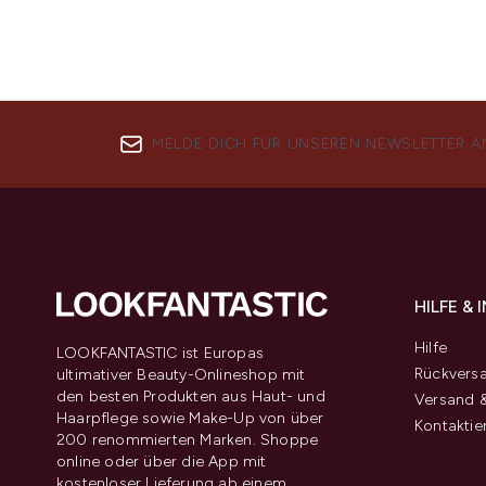
MELDE DICH FÜR UNSEREN NEWSLETTER A
HILFE &
Hilfe
LOOKFANTASTIC ist Europas
Rückvers
ultimativer Beauty-Onlineshop mit
den besten Produkten aus Haut- und
Versand &
Haarpflege sowie Make-Up von über
Kontaktie
200 renommierten Marken. Shoppe
online oder über die App mit
kostenloser Lieferung ab einem