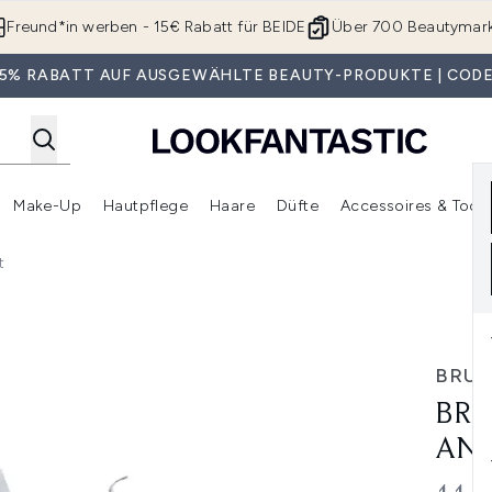
Zum Hauptinhalt springen
Freund*in werben - 15€ Rabatt für BEIDE
Über 700 Beautymar
 35% RABATT AUF AUSGEWÄHLTE BEAUTY-PRODUKTE | CODE
Make-Up
Hautpflege
Haare
Düfte
Accessoires & Tools
rmenü Anmelden (Geschenke)
Untermenü Anmelden (Marken)
Untermenü Anmelden (Beauty Box)
Untermenü Anmelden (Make-Up)
Untermenü Anmelden (Hautpflege)
Untermenü Anmelden (Haar
t
ish Remover Set
BRU
BR
AND