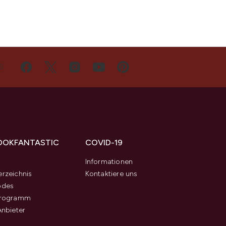
S
OOKFANTASTIC
COVID-19
s
Informationen
rzeichnis
Kontaktiere uns
odes
programm
Anbieter