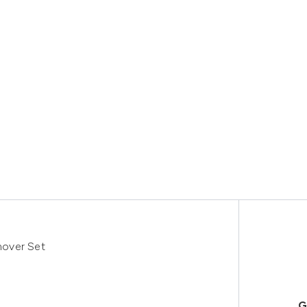
mover Set
G