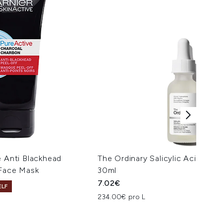
e Anti Blackhead
The Ordinary Salicylic Acid 2% 
 Face Mask
30ml
7.02€
ELF
234.00€ pro L
isempfehlung:
s: