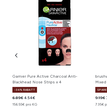
Garnier Pure Active Charcoal Anti-
brush
Blackhead Nose Strips x 4
Mixed
-34% RABATT
SPARE
Unverbindliche Preisempfehlung:
Aktueller Preis:
Unverb
6.89€
4.54€
9.19€
156.55€ pro KG
7.35€ p