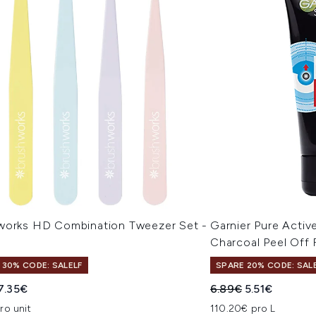
works HD Combination Tweezer Set -
Garnier Pure Activ
Charcoal Peel Off
 30% CODE: SALELF
SPARE 20% CODE: SAL
indliche Preisempfehlung:
Aktueller Preis:
Unverbindliche Pre
Aktueller Prei
7.35€
6.89€
5.51€
ro unit
110.20€ pro L