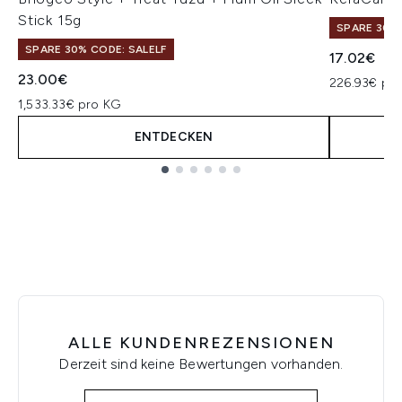
Stick 15g
SPARE 30% 
SPARE 30% CODE: SALELF
17.02€
23.00€
226.93€ pr
1,533.33€ pro KG
ENTDECKEN
Showing slide 1
ALLE KUNDENREZENSIONEN
Derzeit sind keine Bewertungen vorhanden.