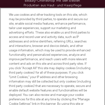
Beauty-Onlineshop mit den besten
Produkten aus Haut- und Haarpflege
sowie Make-Up von über 200
renommierten Marken. Shoppe online
We use cookies and other tracking tools on this site, which
may be provided by third parties, to operate and secure our
oder über die App mit kostenloser
site, enable social media features, enhance performance,
Lieferung ab einem Einkaufswert von 30€.
tailor user experiences, support our marketing and
advertising efforts. These also enable us and third parties to
Cookie-Einwilligung
access and record user and activity data, such as IP
addresses and online identifiers, referring URLs, searches
Do Not Sell or Share My Personal
Information
and interactions, browser and device details, and other
usage information, which may be used to provide enhanced
functionality and personalized experiences, analyze and
HILFE & INFORMATION
improve performance, and reach users with more relevant
content and ads on this site and across third party sites. If
you click “Accept All” this site may deploy cookies (including
IMPRESSUM
third party cookies) for all of these purposes. If you click
“Limit Cookies,” your IP address and other browsing
information may still be collected but only cookies (including
ÜBER LOOKFANTASTIC
third party cookies) that are necessary to operate, secure and
enable default website features and functionalities will be
deployed. You can also review and manage your cookie
COVID-19
preferences for this site at any time by clicking the “Manage
Cookie Settings” link in this banner. By using this site or