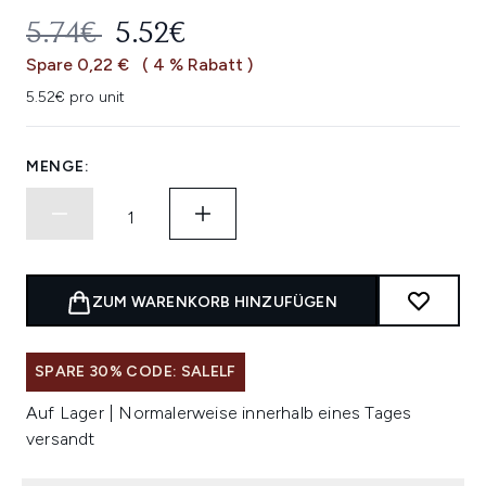
UNVERBINDLICHE PREISEMPFEHL
AKTUELLER PREIS:
5.74€
5.52€
Spare 0,22 €
( 4 % Rabatt )
5.52€ pro unit
MENGE:
ZUM WARENKORB HINZUFÜGEN
SPARE 30% CODE: SALELF
Auf Lager | Normalerweise innerhalb eines Tages
versandt