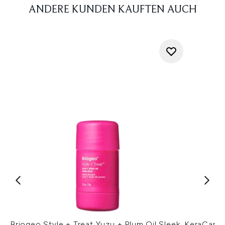
ANDERE KUNDEN KAUFTEN AUCH
Briogeo Style + Treat Yuzu + Plum Oil Sleek
KeraCare W