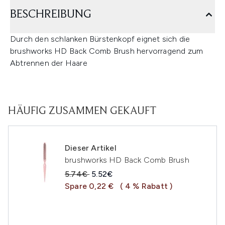
BESCHREIBUNG
Durch den schlanken Bürstenkopf eignet sich die
brushworks HD Back Comb Brush hervorragend zum
Abtrennen der Haare
HÄUFIG ZUSAMMEN GEKAUFT
Dieser Artikel
brushworks HD Back Comb Brush
Unverbindliche Preisempfehlung:
Aktueller Preis:
5.74€
5.52€
Spare 0,22 €
( 4 % Rabatt )