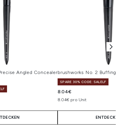
Precise Angled Concealer
brushworks No. 2 Buffing Foun
SPARE 30% CODE: SALELF
ELF
8.04€
8.04€ pro Unit
TDECKEN
ENTDECKEN