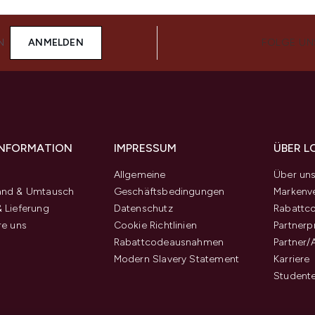
N
ANMELDEN
FOLGE UN
 INFORMATION
IMPRESSUM
ÜBER L
Allgemeine
Über un
and & Umtausch
Geschäftsbedingungen
Markenve
 Lieferung
Datenschutz
Rabattc
re uns
Cookie Richtlinien
Partner
Rabattcodeausnahmen
Partner/
Modern Slavery Statement
Karriere
Student