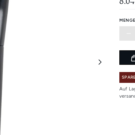
8.04
MENGE
SPARE
Auf La
versan