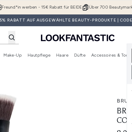
Zum Hauptinhalt springen
Freund*in werben - 15€ Rabatt für BEIDE
Über 700 Beautymar
 35% RABATT AUF AUSGEWÄHLTE BEAUTY-PRODUKTE | CODE
Make-Up
Hautpflege
Haare
Düfte
Accessoires & Tools
rmenü Anmelden (Geschenke)
Untermenü Anmelden (Marken)
Untermenü Anmelden (Beauty Box)
Untermenü Anmelden (Make-Up)
Untermenü Anmelden (Hautpflege)
Untermenü Anmelden (Haar
tour Brush
BRU
BRU
CON