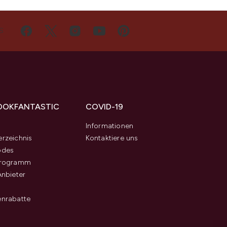
S
OOKFANTASTIC
COVID-19
s
Informationen
rzeichnis
Kontaktiere uns
odes
programm
Anbieter
enrabatte