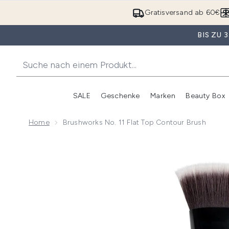
Gratisversand ab 60€
BIS ZU
SALE
Geschenke
Marken
Beauty Box
Untermenü Anmelden (SALE)
Unte
Home
Brushworks No. 11 Flat Top Contour Brush
Now showing image 1 brushworks No. 11 Flat Top Con