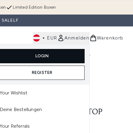
ken
Limited Edition Boxen
 SALELF
•
EUR
Anmelden
Warenkorb
Körperpflege
Im Trend & Neu
Männer
LOGIN
e)
Untermenü Anmelden (Düfte)
Untermenü Anmelden (Accessoires & Tools)
REGISTER
Your Wishlist
SHWORKS
Deine Bestellungen
SHWORKS NO. 11 FLAT TOP
TOUR BRUSH
Your Referrals