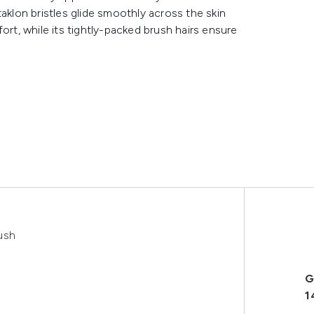
aklon bristles glide smoothly across the skin
ort, while its tightly-packed brush hairs ensure
ush
G
1