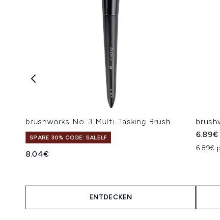
brushworks No. 3 Multi-Tasking Brush
brush
6.89€
SPARE 30% CODE: SALELF
6.89€ p
8.04€
ENTDECKEN