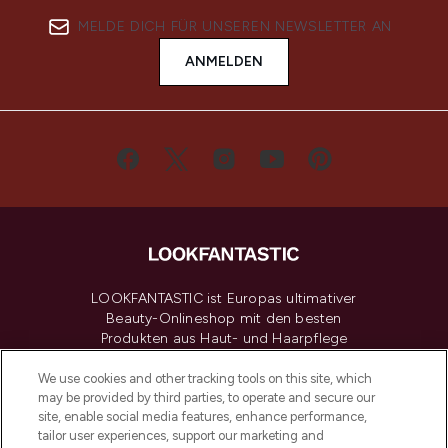
MELDE DICH FÜR UNSEREN NEWSLETTER AN
ANMELDEN
LOOKFANTASTIC ist Europas ultimativer
Beauty-Onlineshop mit den besten
Produkten aus Haut- und Haarpflege
sowie Make-Up von über 200
renommierten Marken. Shoppe online
We use cookies and other tracking tools on this site, which
may be provided by third parties, to operate and secure our
oder über die App mit kostenloser
site, enable social media features, enhance performance,
Lieferung ab einem Einkaufswert von 30€.
tailor user experiences, support our marketing and