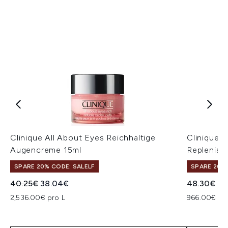
Clinique All About Eyes Reichhaltige
Clinique 
Augencreme 15ml
Replenish
SPARE 20% CODE: SALELF
SPARE 20% 
Unverbindliche Preisempfehlung:
Aktueller Preis:
40.25€
38.04€
48.30€
2,536.00€ pro L
966.00€ pr