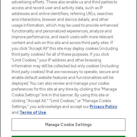
advertising efforts. These also enable us and third parties to
Cookie-Einwilligung
access and record user and activity data, such as IP
addresses and online identifiers, referring URLs, searches
Do Not Sell or Share My Personal
Information
and interactions, browser and device details, and other
usage information, which may be used to provide enhanced
functionality and personalized experiences, analyze and
HILFE & INFORMATION
improve performance, and reach users with more relevant
content and ads on this site and across third party sites. If
you click “Accept All” this site may deploy cookies (including
IMPRESSUM
third party cookies) for all of these purposes. If you click
“Limit Cookies,” your IP address and other browsing
information may still be collected but only cookies (including
ÜBER LOOKFANTASTIC
third party cookies) that are necessary to operate, secure and
enable default website features and functionalities will be
deployed. You can also review and manage your cookie
COVID-19
preferences for this site at any time by clicking the “Manage
Cookie Settings” link in this banner. By using this site or
clicking "Accept All," "Limit Cookies," or "Manage Cookie
Settings," you acknowledge and accept our
Privacy Policy
and
Terms of Use
.
Pay Securely With
Manage Cookie Settings