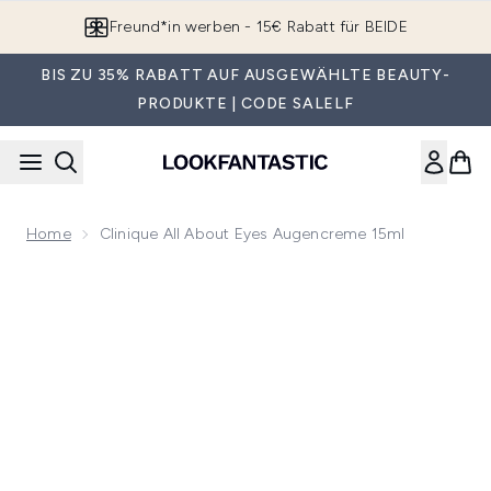
Zum Hauptinhalt springen
Freund*in werben - 15€ Rabatt für BEIDE
BIS ZU 35% RABATT AUF AUSGEWÄHLTE BEAUTY-
PRODUKTE | CODE SALELF
Home
Clinique All About Eyes Augencreme 15ml
Now showing image 1 Clinique All About Eyes Augencreme 1