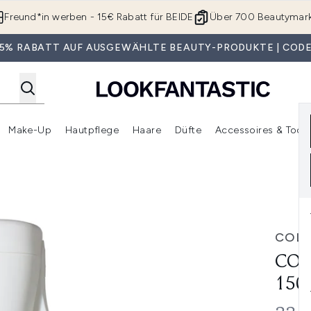
Zum Hauptinhalt springen
Freund*in werben - 15€ Rabatt für BEIDE
Über 700 Beautymar
 35% RABATT AUF AUSGEWÄHLTE BEAUTY-PRODUKTE | CODE
Make-Up
Hautpflege
Haare
Düfte
Accessoires & Tools
rmenü Anmelden (Geschenke)
Untermenü Anmelden (Marken)
Untermenü Anmelden (Beauty Box)
Untermenü Anmelden (Make-Up)
Untermenü Anmelden (Hautpflege)
Untermenü Anmelden (Haar
COL
COL
150