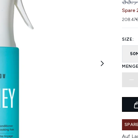
UNV
33.
Spare 
208.47€
SIZE:
50
MENGE
SPARE
Auf La