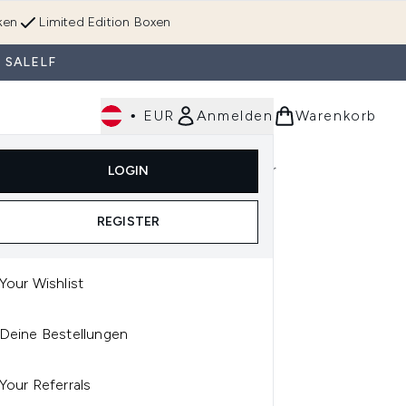
ken
Limited Edition Boxen
 SALELF
•
EUR
Anmelden
Warenkorb
Körperpflege
Im Trend & Neu
Männer
LOGIN
e)
Untermenü Anmelden (Düfte)
Untermenü Anmelden (Accessoires & Tools)
REGISTER
Your Wishlist
OR WOW
Deine Bestellungen
OR WOW MONEY MIST
ML
Your Referrals