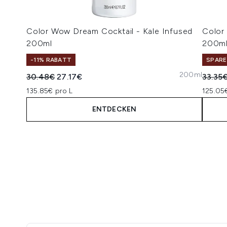
Color Wow Dream Cocktail - Kale Infused
Color
200ml
200m
-11% RABATT
SPARE
200ml
Unverbindliche Preisempfehlung:
Aktueller Preis:
Unverb
30.48€
27.17€
33.35
135.85€ pro L
125.05
ENTDECKEN
Showing slide 1