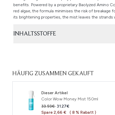
benefits. Powered by a proprietary Baolyzed Amino Co
red algae, the formula minimises the risk of breakage f
its brightening properties, the mist leaves the strands w
INHALTSSTOFFE
HÄUFIG ZUSAMMEN GEKAUFT
Dieser Artikel
Color Wow Money Mist 150ml
Unverbindliche Preisempfehlung:
Aktueller Preis:
33.93€
31.27€
Spare 2,66 €
( 8 % Rabatt )