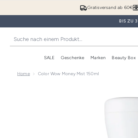
Gratisversand ab 60€
BIS ZU
SALE
Geschenke
Marken
Beauty Box
Untermenü Anmelden (SALE)
Unte
Home
Color Wow Money Mist 150ml
Now showing image 1 Color Wow Money Mist 150ml