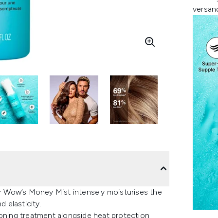
versan
lor Wow’s Money Mist intensely moisturises the
d elasticity.
ioning treatment alongside heat protection