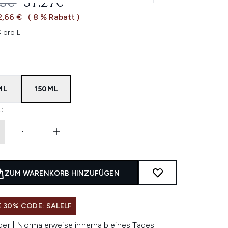
ERBINDLICHE PREISEMPFEHLUNG:
AKTUELLER PREIS:
93€
31.27€
2,66 €
( 8 % Rabatt )
 pro L
ML
150ML
:
ZUM WARENKORB HINZUFÜGEN
 30% CODE: SALELF
ger | Normalerweise innerhalb eines Tages