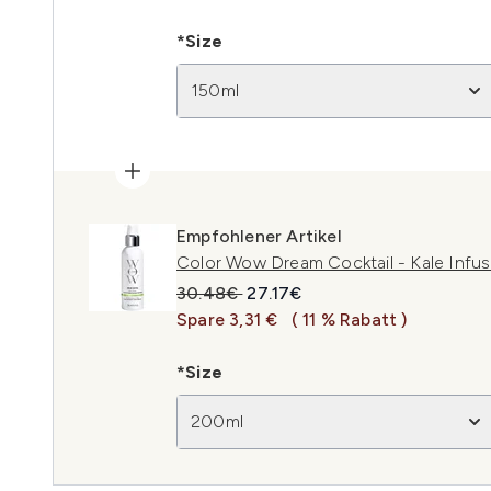
*Size
150ml
Empfohlener Artikel
Color Wow Dream Cocktail - Kale Infu
Unverbindliche Preisempfehlung:
Aktueller Preis:
30.48€
27.17€
Spare 3,31 €
( 11 % Rabatt )
*Size
200ml