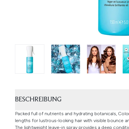
BESCHREIBUNG
Packed full of nutrients and hydrating botanicals, Co
lengths for lustrous-looking hair with visible bounce an
The lightweight leave-in spray provides a deep condit