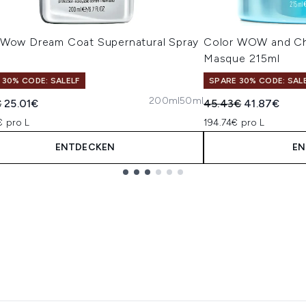
 Wow Dream Coat Supernatural Spray
Color WOW and Ch
l
Masque 215ml
 30% CODE: SALELF
SPARE 30% CODE: SAL
200ml
50ml
indliche Preisempfehlung:
Aktueller Preis:
Unverbindliche Pre
Aktueller Pr
€
25.01€
45.43€
41.87€
€ pro L
194.74€ pro L
ENTDECKEN
EN