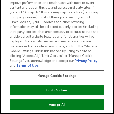
HILFE & INFORMATION
improve performance, and reach users with more relevant
content and ads on this site and across third party sites. If
you click “Accept All” this site may deploy cookies (including
IMPRESSUM
third party cookies) for all of these purposes. If you click
“Limit Cookies,” your IP address and other browsing
information may still be collected but only cookies (including
ÜBER LOOKFANTASTIC
third party cookies) that are necessary to operate, secure and
enable default website features and functionalities will be
deployed. You can also review and manage your cookie
COVID-19
preferences for this site at any time by clicking the “Manage
Cookie Settings” link in this banner. By using this site or
clicking "Accept All," "Limit Cookies," or "Manage Cookie
Settings," you acknowledge and accept our
Privacy Policy
and
Terms of Use
.
Pay Securely With
Manage Cookie Settings
Limit Cookies
2026 THG Beauty Europe GmbH Maximilianstrasse 54 80538 Munich
ZUM WARENKORB HINZUFÜGEN
Accept All