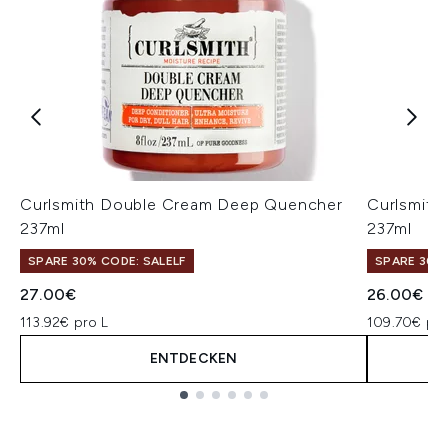
Curlsmith Double Cream Deep Quencher
Curlsmith 
237ml
237ml
SPARE 30% CODE: SALELF
SPARE 30% 
27.00€
26.00€
113.92€ pro L
109.70€ pro
ENTDECKEN
Showing slide 1