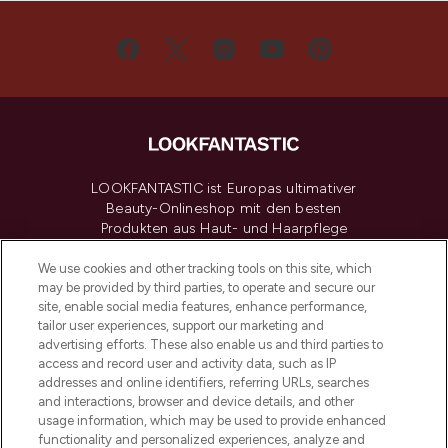
LOOKFANTASTIC ist Europas ultimativer
Beauty-Onlineshop mit den besten
Produkten aus Haut- und Haarpflege
sowie Make-Up von über 200
renommierten Marken. Shoppe online
We use cookies and other tracking tools on this site, which
may be provided by third parties, to operate and secure our
oder über die App mit kostenloser
site, enable social media features, enhance performance,
Lieferung ab einem Einkaufswert von 30€.
tailor user experiences, support our marketing and
advertising efforts. These also enable us and third parties to
Cookie-Einwilligung
access and record user and activity data, such as IP
addresses and online identifiers, referring URLs, searches
Do Not Sell or Share My Personal
Information
and interactions, browser and device details, and other
usage information, which may be used to provide enhanced
functionality and personalized experiences, analyze and