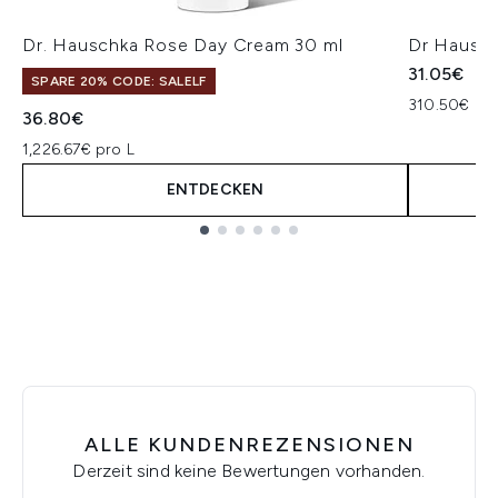
Dr. Hauschka Rose Day Cream 30 ml
Dr Hausch
31.05€
SPARE 20% CODE: SALELF
310.50€ pro
36.80€
1,226.67€ pro L
ENTDECKEN
Showing slide 1
ALLE KUNDENREZENSIONEN
Derzeit sind keine Bewertungen vorhanden.