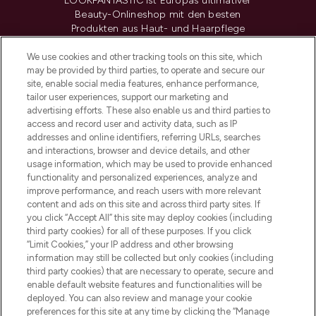
LOOKFANTASTIC ist Europas ultimativer
Beauty-Onlineshop mit den besten
Produkten aus Haut- und Haarpflege
sowie Make-Up von über 200
renommierten Marken. Shoppe online
We use cookies and other tracking tools on this site, which
may be provided by third parties, to operate and secure our
oder über die App mit kostenloser
site, enable social media features, enhance performance,
Lieferung ab einem Einkaufswert von 30€.
tailor user experiences, support our marketing and
advertising efforts. These also enable us and third parties to
Cookie-Einwilligung
access and record user and activity data, such as IP
addresses and online identifiers, referring URLs, searches
Do Not Sell or Share My Personal
Information
and interactions, browser and device details, and other
usage information, which may be used to provide enhanced
functionality and personalized experiences, analyze and
HILFE & INFORMATION
improve performance, and reach users with more relevant
content and ads on this site and across third party sites. If
you click “Accept All” this site may deploy cookies (including
IMPRESSUM
third party cookies) for all of these purposes. If you click
“Limit Cookies,” your IP address and other browsing
information may still be collected but only cookies (including
ÜBER LOOKFANTASTIC
third party cookies) that are necessary to operate, secure and
enable default website features and functionalities will be
deployed. You can also review and manage your cookie
COVID-19
preferences for this site at any time by clicking the “Manage