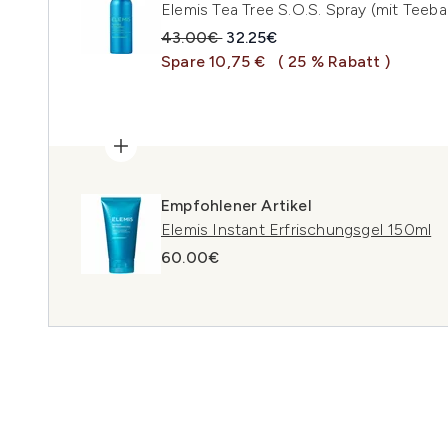
Elemis Tea Tree S.O.S. Spray (mit Teeb
Unverbindliche Preisempfehlung:
Aktueller Preis:
43.00€
32.25€
Spare 10,75 €
( 25 % Rabatt )
Empfohlener Artikel
Elemis Instant Erfrischungsgel 150ml
60.00€