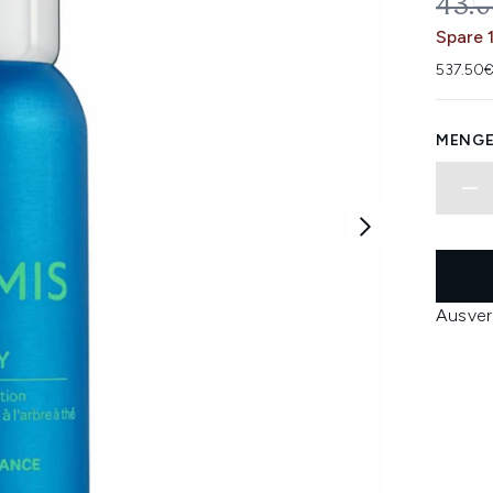
UNV
43.
Spare 
537.50€
MENGE
Ausver