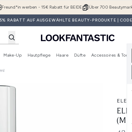
Zum Hauptinhalt springen
Freund*in werben - 15€ Rabatt für BEIDE
Über 700 Beautymar
 35% RABATT AUF AUSGEWÄHLTE BEAUTY-PRODUKTE | CODE
Make-Up
Hautpflege
Haare
Düfte
Accessoires & Tools
rmenü Anmelden (Geschenke)
Untermenü Anmelden (Marken)
Untermenü Anmelden (Beauty Box)
Untermenü Anmelden (Make-Up)
Untermenü Anmelden (Hautpflege)
Untermenü Anmelden (Haar
0ml
it Teebaumöl) 60ml
ELEM
ELE
(MI