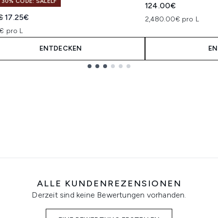
 30% CODE: SALELF
124.00€
indliche Preisempfehlung:
Aktueller Preis:
€
17.25€
2,480.00€ pro L
€ pro L
ENTDECKEN
EN
ALLE KUNDENREZENSIONEN
Derzeit sind keine Bewertungen vorhanden.