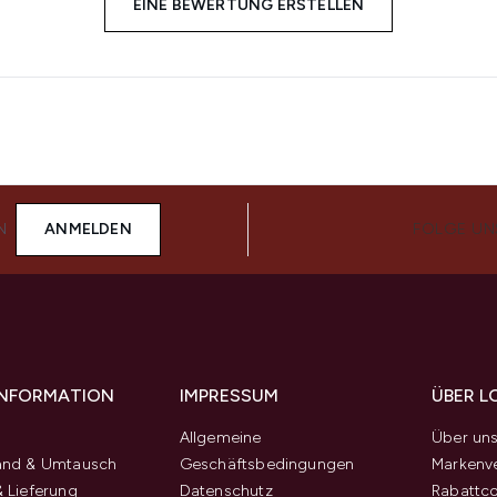
EINE BEWERTUNG ERSTELLEN
N
ANMELDEN
FOLGE UN
 INFORMATION
IMPRESSUM
ÜBER L
Allgemeine
Über un
and & Umtausch
Geschäftsbedingungen
Markenve
 Lieferung
Datenschutz
Rabattc