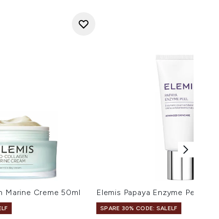
en Marine Creme 50ml
Elemis Papaya Enzyme Peeling 
ELF
SPARE 30% CODE: SALELF