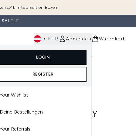
ken
Limited Edition Boxen
 SALELF
•
EUR
Anmelden
Warenkorb
Körperpflege
Im Trend & Neu
Männer
LOGIN
e)
Untermenü Anmelden (Düfte)
Untermenü Anmelden (Accessoires & Tools)
REGISTER
Your Wishlist
IS
Deine Bestellungen
MIS TEA TREE S.O.S. SPRAY
T TEEBAUMÖL) 60ML
Your Referrals