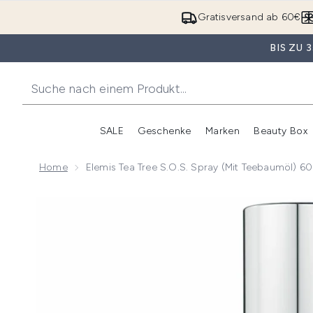
Gratisversand ab 60€
BIS ZU
SALE
Geschenke
Marken
Beauty Box
Untermenü Anmelden (SALE)
Unte
Home
Elemis Tea Tree S.O.S. Spray (mit Teebaumöl) 6
Now showing image 1 Elemis Tea Tree S.O.S. Spray (m