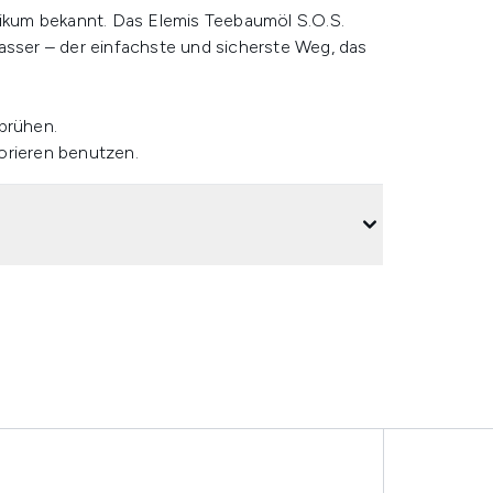
tikum bekannt. Das Elemis Teebaumöl S.O.S.
asser – der einfachste und sicherste Weg, das
sprühen.
orieren benutzen.